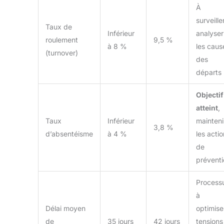
À
surveiller
Taux de
Inférieur
analyser
roulement
9,5 %
à 8 %
les caus
(turnover)
des
départs
Objectif
atteint
,
Taux
Inférieur
mainteni
3,8 %
d’absentéisme
à 4 %
les acti
de
préventi
Process
à
Délai moyen
optimise
de
35 jours
42 jours
tensions