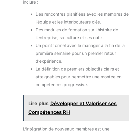
inclure :
ergonomique en seulement 15 à 30 minutes, afin de
tourné vers le haut et vers
profiter rapidement de son confort
le bas à volonté. Les
accoudoirs rembourrés
Des rencontres planifiées avec les membres de
sont parfaits pour soutenir
l’équipe et les interlocuteurs clés.
vos coudes lorsque vous
travaillez. Ou lorsque vous
Des modules de formation sur l’histoire de
n'avez pas besoin
d'utiliser la chaise, vous
l’entreprise, sa culture et ses outils.
pouvez relever les
Un point formel avec le manager à la fin de la
accoudoirs et pousser la
chaise sous la table pour
première semaine pour un premier retour
gagner de la place. Facile
à Assembler: Cette chaise
d’expérience.
de bureau est très facile à
installer, seulement 6
La définition de premiers objectifs clairs et
étapes, et est livrée avec
atteignables pour permettre une montée en
toutes les pièces
nécessaires et un manuel
compétences progressive.
d'utilisation détaillé, une
personne peut terminer
l'installation en seulement
15 minutes !
Lire plus
Développer et Valoriser ses
Compétences RH
L’intégration de nouveaux membres est une