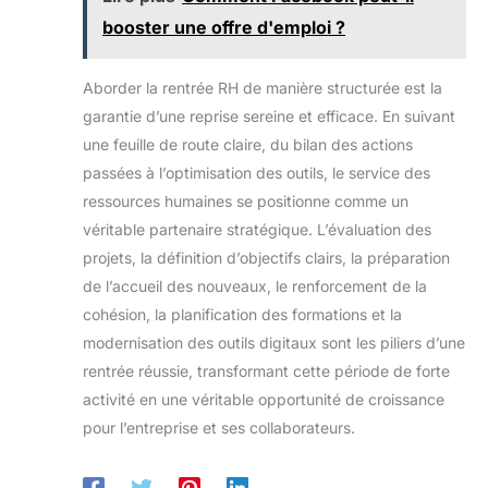
applications sans craindre
telles qu'Amazon Prime
de manquer d'espace de
Video, Hulu et YouTube
booster une offre d'emploi ?
stockage. Vous pouvez
sans aucune perte de
télécharger toutes les
qualité. La tablette, qui
applications que vous
utilise un processus de
souhaitez. Notre tablette
fabrication en 12 nm, est
Aborder la rentrée RH de manière structurée est la
est équipée du Google
capable de réduire
garantie d’une reprise sereine et efficace. En suivant
Play Store préinstallé, qui
efficacement la production
vous permet de
de chaleur tout en
une feuille de route claire, du bilan des actions
télécharger toutes les
conservant des
applications dont vous
performances élevées.
passées à l’optimisation des outils, le service des
avez besoin, telles que
【 Tablette 64Go ROM
Netflix, Facebook, Twitter,
ressources humaines se positionne comme un
+ 4To Extensibles】Le
etc.
【Écran IPS 10,1
Teclast P33 doté de 9Go
véritable partenaire stratégique. L’évaluation des
pouces et batterie longue
de RAM (3Go de LPDDR4
durée】Cette tablette
+ 6Go de mémoire
projets, la définition d’objectifs clairs, la préparation
Android est équipée d'un
extensible) et de 64Go de
de l’accueil des nouveaux, le renforcement de la
écran IPS haute résolution
ROM, offre un espace de
de 1280 x 800 pixels,
stockage suffisant pour
cohésion, la planification des formations et la
offrant un affichage grand
des milliers de photos,
format lumineux pour une
d'applications et de
modernisation des outils digitaux sont les piliers d’une
expérience visuelle plus
vidéos. La carte Micro SD
réaliste avec des images
permet d'étendre la
rentrée réussie, transformant cette période de forte
plus nettes et plus
mémoire jusqu'à 4To pour
activité en une véritable opportunité de croissance
lumineuses. Elle est livrée
une expérience multitâche
avec un film de protection
exceptionnelle. Le
pour l’entreprise et ses collaborateurs.
d'écran à 3 couches qui
processeur à huit cœurs
empêche les rayures sur
vous offre des
l'écran. Cette tablette
performances élevées,
Android de 10 pouces est
stables et rapides pour