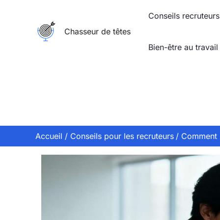
Aller
Conseils recruteurs
au
Chasseur de têtes
contenu
Bien-être au travail
Accueil
Conseils pour les recruteurs
Comment p