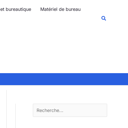
R
 et bureautique
Matériel de bureau
e
Recherche
c
h
e
r
c
h
e
r