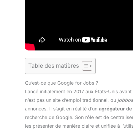
Table des matières
Qu’est-ce que Google for Jobs ?
Lancé initialement en 2017 aux États-Unis avant
n’est pas un site d’emploi traditionnel, ou
jobboa
annonces. Il s’agit en réalité d’un
agrégateur de
recherche de Google. Son rôle est de centralise
les présenter de manière claire et unifiée à l’uti