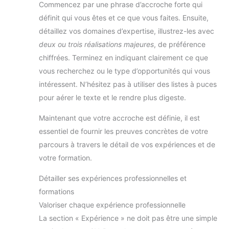
rayés pour hommes,
Commencez par une phrase d’accroche forte qui
blazer à paillettes pour
définit qui vous êtes et ce que vous faites. Ensuite,
hommes, veste
imperméable pour
détaillez vos domaines d’expertise, illustrez-les avec
hommes Veste en tweed
pour hommes manteau en
deux ou trois réalisations majeures
, de préférence
laine pour hommes veste
de soirée pour hommes
chiffrées. Terminez en indiquant clairement ce que
veste de costume noire
vous recherchez ou le type d’opportunités qui vous
pour hommes veste en
jean pour hommes blazer
intéressent. N’hésitez pas à utiliser des listes à puces
décontracté pour hommes
vestes de costume d'été
pour aérer le texte et le rendre plus digeste.
pour hommes veste
scintillante pour hommes
gilet noir veste de moto
Maintenant que votre accroche est définie, il est
pour hommes veste verte
essentiel de fournir les preuves concrètes de votre
pour hommes gilet de
sport pour hommes
parcours à travers le détail de vos expériences et de
costumes de cosplay pour
hommes veste en
votre formation.
paillettes pour hommes
veste de mariage pour
Détailler ses expériences professionnelles et
hommes costume en lin
veste de costume en noir
formations
veste de smoking en
denim gilet en denim pour
Valoriser chaque expérience professionnelle
hommes costume vert
émeraude pour hommes
La section « Expérience » ne doit pas être une simple
costumes noirs pour