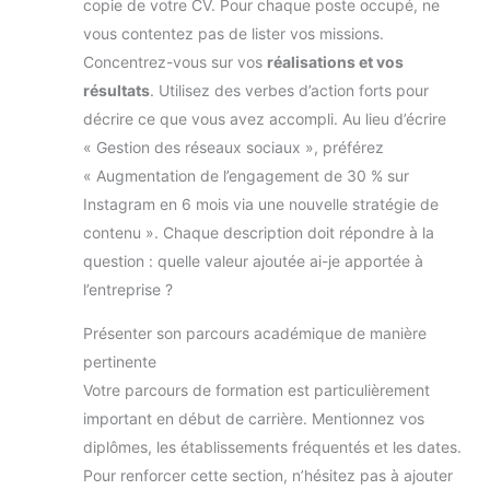
copie de votre CV. Pour chaque poste occupé, ne
hommes blazer à
paillettes pour hommes
vous contentez pas de lister vos missions.
gilet bleu clair blazer
jaune pour hommes gilet
Concentrez-vous sur vos
réalisations et vos
gris pour hommes
costumes d'halloween
résultats
. Utilisez des verbes d’action forts pour
pour hommes manteau
décrire ce que vous avez accompli. Au lieu d’écrire
formel noir pour hommes
costumes de déguisement
« Gestion des réseaux sociaux », préférez
pour adultes hommes
veste vintage pour
« Augmentation de l’engagement de 30 % sur
hommes veste de dîner de
Instagram en 6 mois via une nouvelle stratégie de
noël manteau vert blazer
décontracté pour hommes
contenu ». Chaque description doit répondre à la
uk veste pour hommes
printemps blazer rayé noir
question : quelle valeur ajoutée ai-je apportée à
et blanc blazer à carreaux
pour hommes veste en lin
l’entreprise ?
pour hommes smoking noir
blazer beige pour hommes
Présenter son parcours académique de manière
vestes softshell
imperméables pour
pertinente
hommes veste d'été veste
longue pour hommes veste
Votre parcours de formation est particulièrement
de costume bleu marine
pour hommes costumes
important en début de carrière. Mentionnez vos
pour hommes 3 pièces
diplômes, les établissements fréquentés et les dates.
veste bleue ajustée veste
de bombardier pour
Pour renforcer cette section, n’hésitez pas à ajouter
hommes veste noire veste