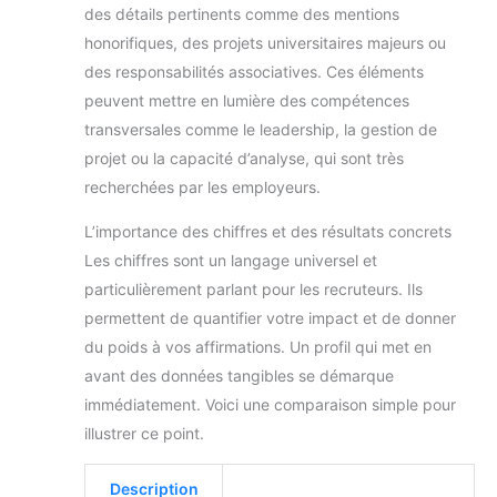
de blazer décontractée
des détails pertinents comme des mentions
pour hommes veste de
honorifiques, des projets universitaires majeurs ou
costume pour hommes
veste de fête pour
des responsabilités associatives. Ces éléments
hommes veste verte pour
hommes veste en tweed
peuvent mettre en lumière des compétences
vestes de costume pour
hommes costumes secs
transversales comme le leadership, la gestion de
pour hommes costume de
projet ou la capacité d’analyse, qui sont très
pirate pour adultes
hommes vestes de
recherchées par les employeurs.
costume décontractées
pour hommes veste en lin
veste décontractée noire
L’importance des chiffres et des résultats concrets
pour hommes demi-veste
pour hommes veste de
Les chiffres sont un langage universel et
blazer pour hommes veste
particulièrement parlant pour les recruteurs. Ils
smart casual pour
hommes
permettent de quantifier votre impact et de donner
du poids à vos affirmations. Un profil qui met en
avant des données tangibles se démarque
immédiatement. Voici une comparaison simple pour
illustrer ce point.
Description