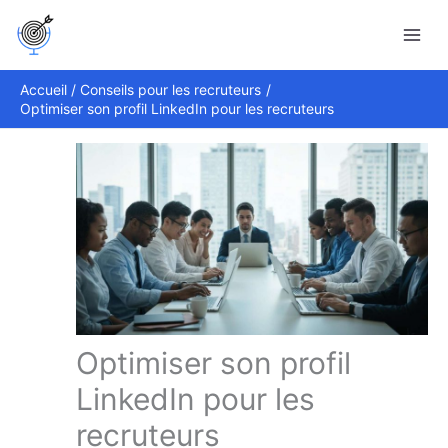
Aller
Rechercher
au
contenu
Accueil
Conseils pour les recruteurs
Optimiser son profil LinkedIn pour les recruteurs
Optimiser son profil
LinkedIn pour les
recruteurs