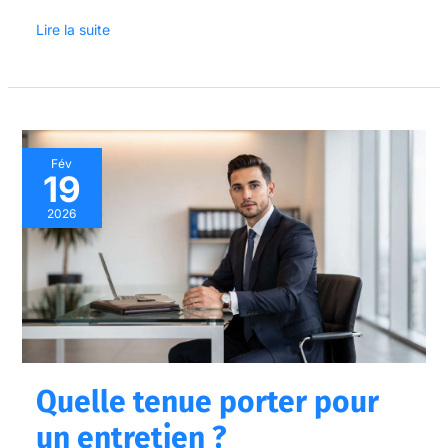
Lire la suite
Quelle
Fév
19
tenue
porter
2026
pour
un
entretien
?
Quelle tenue porter pour
un entretien ?