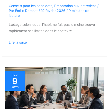
Conseils pour les candidats
,
Préparation aux entretiens
/
Par
Émilie Dorchet
/
19 février 2026
/
9 minutes de
lecture
L’adage selon lequel l’habit ne fait pas le moine trouve
rapidement ses limites dans le contexte
Lire la suite
Conseils
Fév
9
pour
réussir
2026
l’entretien
annuel
d’évaluation