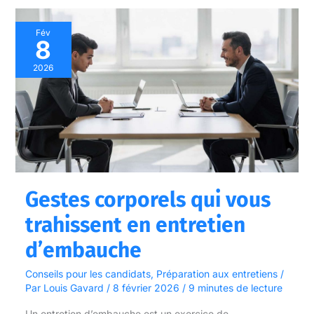
Gestes
Fév
8
corporels
qui
2026
vous
trahissent
en
entretien
d’embauche
Gestes corporels qui vous
trahissent en entretien
d’embauche
Conseils pour les candidats
,
Préparation aux entretiens
/
Par
Louis Gavard
/
8 février 2026
/
9 minutes de lecture
Un entretien d’embauche est un exercice de