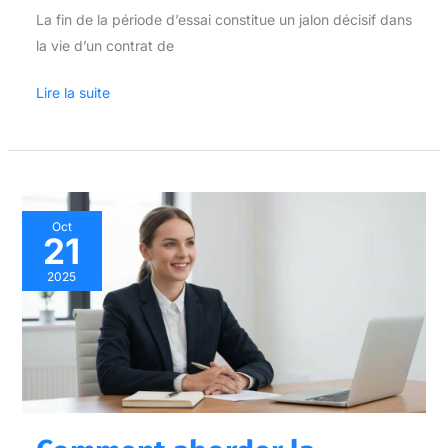
La fin de la période d’essai constitue un jalon décisif dans
la vie d’un contrat de
Lire la suite
Comment
Oct
21
aborder
la
2025
rémunération
en
entretien
d’embauche
?