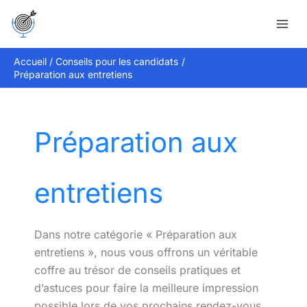
Aller
Rechercher
au
contenu
Accueil
Conseils pour les candidats
Préparation aux entretiens
Préparation aux
entretiens
Dans notre catégorie « Préparation aux
entretiens », nous vous offrons un véritable
coffre au trésor de conseils pratiques et
d’astuces pour faire la meilleure impression
possible lors de vos prochains rendez-vous