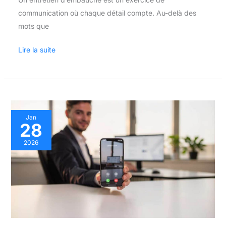
communication où chaque détail compte. Au-delà des
mots que
Lire la suite
Conseils
Jan
28
pour
Réussir
2026
un
Entretien
Téléphonique
de
Recrutement