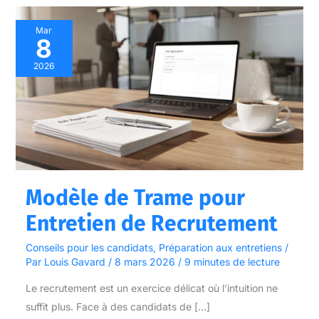
Modèle
Mar
8
de
Trame
2026
pour
Entretien
de
Recrutement
Modèle de Trame pour
Entretien de Recrutement
Conseils pour les candidats
,
Préparation aux entretiens
/
Par
Louis Gavard
/
8 mars 2026
/
9 minutes de lecture
Le recrutement est un exercice délicat où l’intuition ne
suffit plus. Face à des candidats de […]