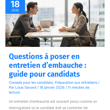
18
à
poser
2026
en
entretien
d’embauche
:
guide
pour
Questions à poser en
candidats
entretien d’embauche :
guide pour candidats
Conseils pour les candidats
,
Préparation aux entretiens
/
Par
Louis Gavard
/
18 janvier 2026
/
11 minutes de
lecture
Un entretien d’embauche est souvent perçu comme un
interrogatoire où le candidat doit se contenter de