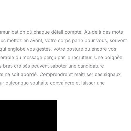
mmunication où chaque détail compte. Au-delà des mots
s mettez en avant, votre corps parle pour vous, souvent
 qui englobe vos gestes, votre posture ou encore vos
dérable du message perçu par le recruteur. Une poignée
s bras croisés peuvent saboter une candidature
s ne soit abordé. Comprendre et maîtriser ces signaux
r quiconque souhaite convaincre et laisser une