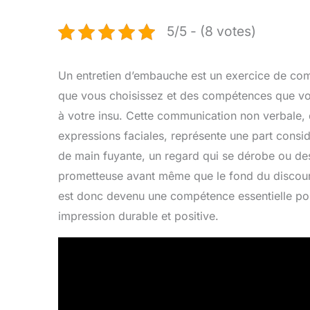
5/5 - (8 votes)
Un entretien d’embauche est un exercice de co
que vous choisissez et des compétences que vou
à votre insu. Cette communication non verbale,
expressions faciales, représente une part consi
de main fuyante, un regard qui se dérobe ou de
prometteuse avant même que le fond du discour
est donc devenu une compétence essentielle pou
impression durable et positive.