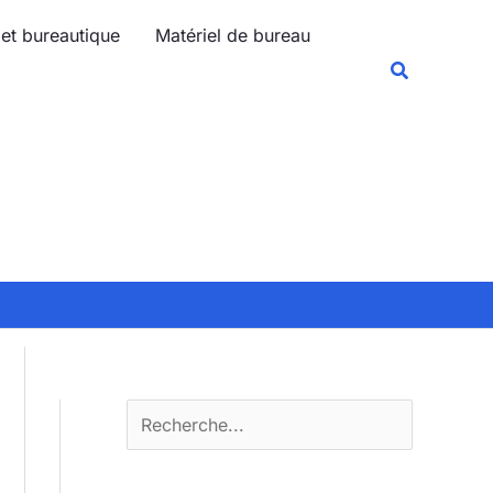
R
 et bureautique
Matériel de bureau
e
Recherche
c
h
e
r
c
h
e
r