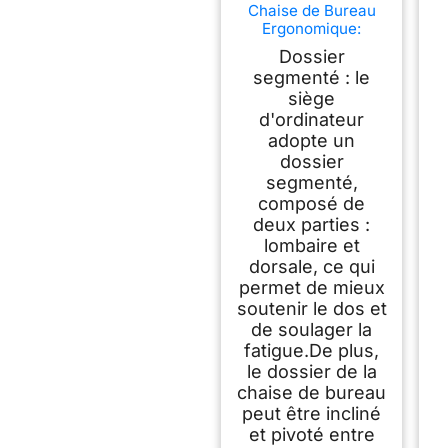
Chaise de Bureau
Ergonomique:
Fauteuil Bureau
Dossier
avec Support
segmenté : le
Lombaire en
siège
C,Dossier et Appui-
tête
d'ordinateur
Réglables,Reversibl
adopte un
e Armrest,Siege en
dossier
Maille Respirante
segmenté,
Convient à la
composé de
Maison Bureau
deux parties :
,Lecture,Noir
lombaire et
dorsale, ce qui
permet de mieux
soutenir le dos et
de soulager la
fatigue.De plus,
le dossier de la
chaise de bureau
peut être incliné
et pivoté entre