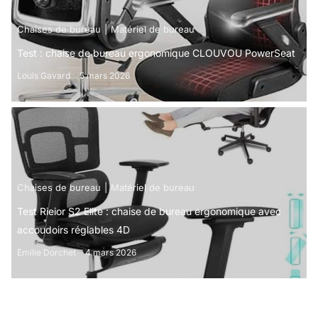
Chaises de bureau
Matériel de bureau
Test : chaise de bureau ergonomique CLOUVOU PowerSeat
Louis Gavard
5 mars 2026
Chaises de bureau
Matériel de bureau
Test Rieior S2 Elite : chaise de bureau ergonomique avec
accoudoirs réglables 4D
Émilie Dorchet
4 mars 2026