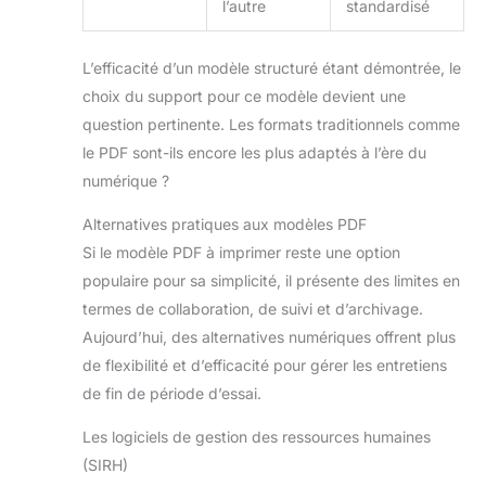
l’autre
standardisé
ou un vidéoprojecteur),
Port audio 3.5mm (jack),
Connecteur d’alimentation
dédié.
Design Mince
L’efficacité d’un modèle structuré étant démontrée, le
et Charnière Robust: Ce
PC portable au look
choix du support pour ce modèle devient une
moderne et épuré est
question pertinente. Les formats traditionnels comme
agréable à l’œil. La
charnière rotative à 180°
le PDF sont-ils encore les plus adaptés à l’ère du
permet de coucher l’écran
pour un partage de
numérique ?
contenu optimal, idéal
pour les réunions ou pour
Alternatives pratiques aux modèles PDF
partager un film sans
avoir à bouger l’ordinateur.
Si le modèle PDF à imprimer reste une option
Un Excellent Rapport
populaire pour sa simplicité, il présente des limites en
Qualité/Prix: À la
recherche d’un ordinateur
termes de collaboration, de suivi et d’archivage.
portable bon marché mais
fiable ? Ce modèle est le
Aujourd’hui, des alternatives numériques offrent plus
meilleur allié des
utilisateurs occasionnels.
de flexibilité et d’efficacité pour gérer les entretiens
Il combine 6 Go de RAM
de fin de période d’essai.
pour le multitâche (ouvrir
plusieurs onglets sans
ralentissement) et un
Les logiciels de gestion des ressources humaines
processeur efficient pour
une expérience fluide au
(SIRH)
quotidien, sans se ruiner.