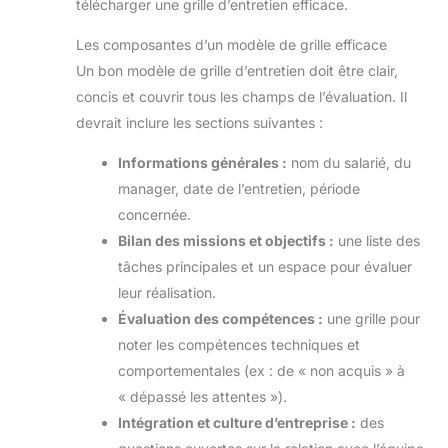
télécharger une grille d’entretien efficace.
Vous pouvez ainsi
Vous pouvez ainsi
travailler ou jouer toute la
travailler ou jouer toute la
journée lorsque vous êtes
journée lorsque vous êtes
Les composantes d’un modèle de grille efficace
en déplacement.
【Le
en déplacement.
【Le
Un bon modèle de grille d’entretien doit être clair,
cadeau idéal】Cette
cadeau idéal】Cette
tablette Android, au
tablette Android, au
concis et couvrir tous les champs de l’évaluation. Il
design léger et fin, vous
design léger et fin, vous
permet de profiter sans
permet de profiter sans
devrait inclure les sections suivantes :
effort de livres
effort de livres
électroniques, de films,
électroniques, de films,
Informations générales :
nom du salarié, du
d'émissions de télévision
d'émissions de télévision
et de musique lors de vos
et de musique lors de vos
manager, date de l’entretien, période
voyages ou de vos
voyages ou de vos
déplacements
déplacements
concernée.
professionnels. Nous
professionnels. Nous
offrons une garantie d'un
offrons une garantie d'un
Bilan des missions et objectifs :
une liste des
an sur cette tablette
an sur cette tablette
tâches principales et un espace pour évaluer
Android. Si vous
Android. Si vous
rencontrez des problèmes
rencontrez des problèmes
leur réalisation.
de qualité, veuillez nous
de qualité, veuillez nous
contacter en joignant vos
contacter en joignant vos
Évaluation des compétences :
une grille pour
documents d'achat
documents d'achat
Amazon et nous ferons
Amazon et nous ferons
noter les compétences techniques et
tout notre possible pour
tout notre possible pour
comportementales (ex : de « non acquis » à
garantir votre satisfaction.
garantir votre satisfaction.
« dépassé les attentes »).
Intégration et culture d’entreprise :
des