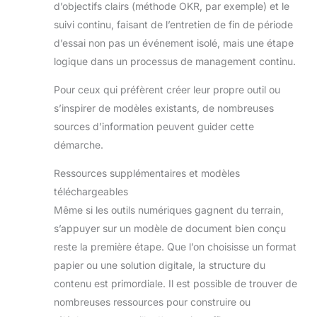
d’objectifs clairs (méthode OKR, par exemple) et le
télécharger toutes les
télécharger toutes les
applications dont vous
applications dont vous
suivi continu, faisant de l’entretien de fin de période
avez besoin, telles que
avez besoin, telles que
Netflix, Facebook, Twitter,
Netflix, Facebook, Twitter,
d’essai non pas un événement isolé, mais une étape
etc.
【Écran IPS 10,1
etc.
【Écran IPS 10,1
logique dans un processus de management continu.
pouces et batterie longue
pouces et batterie longue
durée】Cette tablette
durée】Cette tablette
Android est équipée d'un
Android est équipée d'un
Pour ceux qui préfèrent créer leur propre outil ou
écran IPS haute résolution
écran IPS haute résolution
s’inspirer de modèles existants, de nombreuses
de 1280 x 800 pixels,
de 1280 x 800 pixels,
offrant un affichage grand
offrant un affichage grand
sources d’information peuvent guider cette
format lumineux pour une
format lumineux pour une
expérience visuelle plus
expérience visuelle plus
démarche.
réaliste avec des images
réaliste avec des images
plus nettes et plus
plus nettes et plus
Ressources supplémentaires et modèles
lumineuses. Elle est livrée
lumineuses. Elle est livrée
avec un film de protection
avec un film de protection
téléchargeables
d'écran à 3 couches qui
d'écran à 3 couches qui
empêche les rayures sur
empêche les rayures sur
Même si les outils numériques gagnent du terrain,
l'écran. Cette tablette
l'écran. Cette tablette
Android de 10 pouces est
Android de 10 pouces est
s’appuyer sur un modèle de document bien conçu
également équipée d'une
également équipée d'une
reste la première étape. Que l’on choisisse un format
batterie de 5 000 mAh qui
batterie de 5 000 mAh qui
offre jusqu'à 8 heures
offre jusqu'à 8 heures
papier ou une solution digitale, la structure du
d'autonomie sur une seule
d'autonomie sur une seule
charge. Vous pouvez
charge. Vous pouvez
contenu est primordiale. Il est possible de trouver de
également utiliser le port
également utiliser le port
Type-C pour connecter
Type-C pour connecter
nombreuses ressources pour construire ou
une souris et un clavier.
une souris et un clavier.