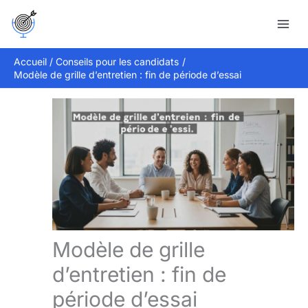
Aller
Rechercher
au
contenu
Accueil
Conseils pour les candidats
Modèle de grille d’entretien : fin de période d’essai
Modèle de grille
d’entretien : fin de
période d’essai