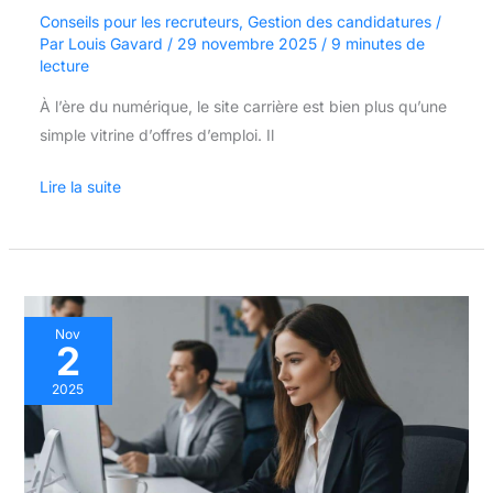
Conseils pour les recruteurs
,
Gestion des candidatures
/
Par
Louis Gavard
/
29 novembre 2025
/
9 minutes de
lecture
À l’ère du numérique, le site carrière est bien plus qu’une
simple vitrine d’offres d’emploi. Il
Lire la suite
Publier
Nov
2
Facilement
en
2025
Interne
Sur
la