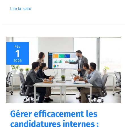
Lire la suite
Gérer
Fév
1
efficacement
les
2026
candidatures
internes
:
guide
et
conseils
Gérer efficacement les
candidatures internes :