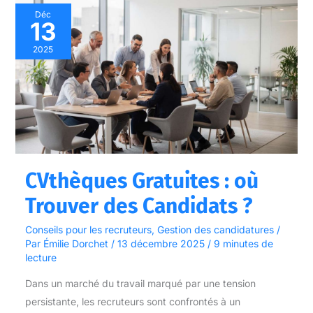
CVthèques
Déc
13
Gratuites
:
2025
où
Trouver
des
Candidats
?
CVthèques Gratuites : où
Trouver des Candidats ?
Conseils pour les recruteurs
,
Gestion des candidatures
/
Par
Émilie Dorchet
/
13 décembre 2025
/
9 minutes de
lecture
Dans un marché du travail marqué par une tension
persistante, les recruteurs sont confrontés à un