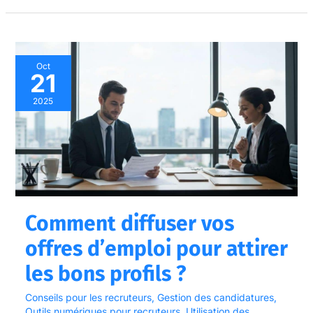
Comment
Oct
21
diffuser
vos
2025
offres
d’emploi
pour
attirer
les
bons
Comment diffuser vos
profils
offres d’emploi pour attirer
?
les bons profils ?
Conseils pour les recruteurs
,
Gestion des candidatures
,
Outils numériques pour recruteurs
,
Utilisation des