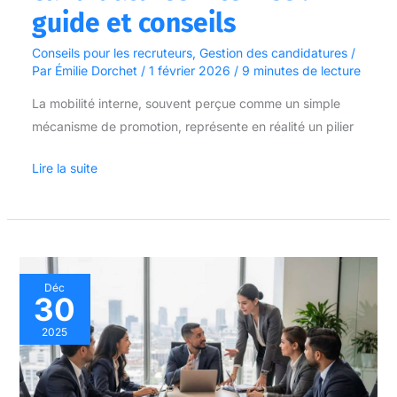
guide et conseils
Conseils pour les recruteurs
,
Gestion des candidatures
/
Par
Émilie Dorchet
/
1 février 2026
/
9 minutes de lecture
La mobilité interne, souvent perçue comme un simple
mécanisme de promotion, représente en réalité un pilier
Lire la suite
Définition
Déc
30
et
gestion
2025
d’un
vivier