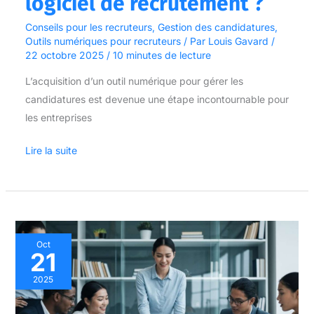
logiciel de recrutement ?
Conseils pour les recruteurs
,
Gestion des candidatures
,
Outils numériques pour recruteurs
/ Par
Louis Gavard
/
22 octobre 2025
/
10 minutes de lecture
L’acquisition d’un outil numérique pour gérer les
candidatures est devenue une étape incontournable pour
les entreprises
Lire la suite
Comment
Oct
21
évaluer
les
2025
compétences