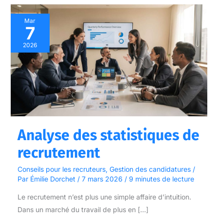
Analyse
Mar
7
des
statistiques
2026
de
recrutement
Analyse des statistiques de
recrutement
Conseils pour les recruteurs
,
Gestion des candidatures
/
Par
Émilie Dorchet
/
7 mars 2026
/
9 minutes de lecture
Le recrutement n’est plus une simple affaire d’intuition.
Dans un marché du travail de plus en […]