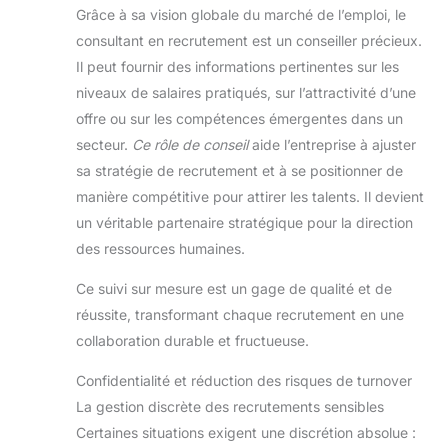
notes fiable pour les
Grâce à sa vision globale du marché de l’emploi, le
réunions, d'un journal de
consultant en recrutement est un conseiller précieux.
voyage pour vos
aventures, ou d'un espace
Il peut fournir des informations pertinentes sur les
dédié à vos pensées, ce
carnet à lignes est un
niveaux de salaires pratiqués, sur l’attractivité d’une
excellent tout-en-un.
Excellent rapport
offre ou sur les compétences émergentes dans un
qualité/prix et polyvalence
secteur.
Ce rôle de conseil
aide l’entreprise à ajuster
: le cadeau idéal pour
toutes les occasions. Avec
sa stratégie de recrutement et à se positionner de
son design intemporel et
ses caractéristiques
manière compétitive pour attirer les talents. Il devient
pratiques, ce carnet
exécutif constitue un
un véritable partenaire stratégique pour la direction
cadeau attentionné et
des ressources humaines.
impressionnant pour les
collègues, les amis, les
diplômés ou toute
Ce suivi sur mesure est un gage de qualité et de
personne qui apprécie le
pouvoir de l'écriture.
réussite, transformant chaque recrutement en une
collaboration durable et fructueuse.
Confidentialité et réduction des risques de turnover
La gestion discrète des recrutements sensibles
Certaines situations exigent une discrétion absolue :