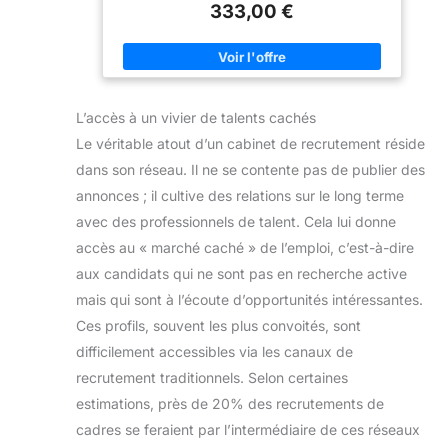
333,00 €
qu'il n'en faut pour vos données et vos applications.
Particularités : poids super léger de 2,2 kg,
refroidissement silencieux, écran Full-HD, 16 Go de
RAM DDR4, webcam, HDMI, prise casque,
microphone, USB 3.0 Windows 11 Prof. 64 bits est
complètement installé avec tous les pilotes, ainsi
qu'un pack Microsoft Office en version complète.
L’accès à un vivier de talents cachés
Le véritable atout d’un cabinet de recrutement réside
dans son réseau. Il ne se contente pas de publier des
annonces ; il cultive des relations sur le long terme
avec des professionnels de talent. Cela lui donne
accès au « marché caché » de l’emploi, c’est-à-dire
aux candidats qui ne sont pas en recherche active
mais qui sont à l’écoute d’opportunités intéressantes.
Ces profils, souvent les plus convoités, sont
difficilement accessibles via les canaux de
recrutement traditionnels. Selon certaines
estimations, près de 20% des recrutements de
cadres se feraient par l’intermédiaire de ces réseaux