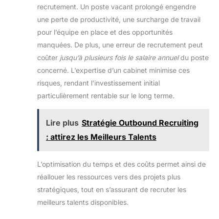
seule personne suffit pour monter cette chaise
L'accoudoir peut être
recrutement. Un poste vacant prolongé engendre
ergonomique en seulement 15 à 30 minutes, afin de
tourné vers le haut et vers
profiter rapidement de son confort
le bas à volonté. Les
une perte de productivité, une surcharge de travail
accoudoirs rembourrés
pour l’équipe en place et des opportunités
sont parfaits pour soutenir
vos coudes lorsque vous
manquées. De plus, une erreur de recrutement peut
travaillez. Ou lorsque vous
n'avez pas besoin
coûter
jusqu’à plusieurs fois le salaire annuel
du poste
d'utiliser la chaise, vous
pouvez relever les
concerné. L’expertise d’un cabinet minimise ces
accoudoirs et pousser la
risques, rendant l’investissement initial
chaise sous la table pour
gagner de la place. Facile
particulièrement rentable sur le long terme.
à Assembler: Cette chaise
de bureau est très facile à
installer, seulement 6
étapes, et est livrée avec
Lire plus
Stratégie Outbound Recruiting
toutes les pièces
nécessaires et un manuel
: attirez les Meilleurs Talents
d'utilisation détaillé, une
personne peut terminer
l'installation en seulement
L’optimisation du temps et des coûts permet ainsi de
15 minutes !
réallouer les ressources vers des projets plus
stratégiques, tout en s’assurant de recruter les
meilleurs talents disponibles.