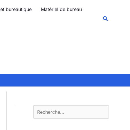
R
 et bureautique
Matériel de bureau
e
Recherche
c
h
e
r
c
h
e
r