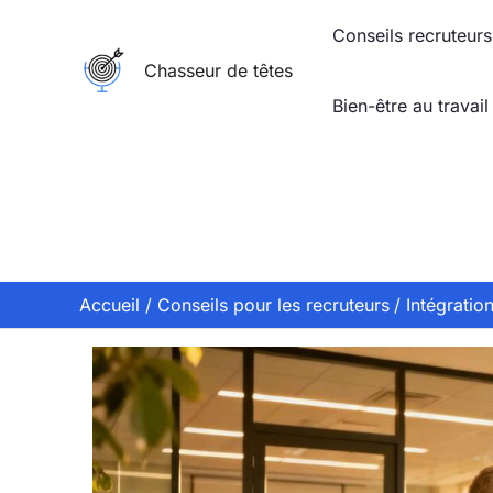
Aller
Conseils recruteurs
au
Chasseur de têtes
contenu
Bien-être au travail
Accueil
Conseils pour les recruteurs
Intégratio