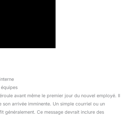
interne
 équipes
déroule avant même le premier jour du nouvel employé. Il
de son arrivée imminente. Un simple courriel ou un
ffit généralement. Ce message devrait inclure des