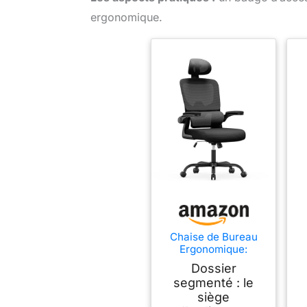
ergonomique.
Chaise de Bureau
Ergonomique:
Fauteuil Bureau
Dossier
avec Support
segmenté : le
Lombaire en
siège
C,Dossier et Appui-