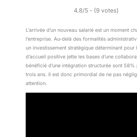
4.8/5 - (9 votes)
L’arrivée d’un nouveau salarié est un moment ch
l’entreprise. Au-delà des formalités administrati
un investissement stratégique déterminant pour la
d’accueil positive jette les bases d’une collabor
bénéficié d’une intégration structurée sont 58% 
trois ans. Il est donc primordial de ne pas néglig
attention.