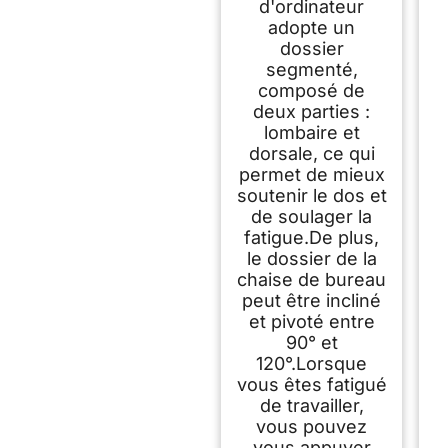
tête
d'ordinateur
Réglables,Reversibl
adopte un
e Armrest,Siege en
dossier
Maille Respirante
segmenté,
Convient à la
composé de
Maison Bureau
deux parties :
,Lecture,Noir
lombaire et
dorsale, ce qui
permet de mieux
soutenir le dos et
de soulager la
fatigue.De plus,
le dossier de la
chaise de bureau
peut être incliné
et pivoté entre
90° et
120°.Lorsque
vous êtes fatigué
de travailler,
vous pouvez
vous appuyer