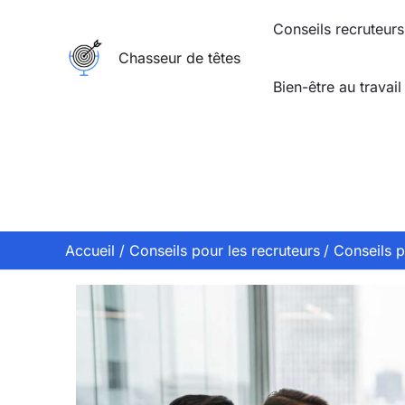
Aller
Conseils recruteurs
au
Chasseur de têtes
contenu
Bien-être au travail
Accueil
Conseils pour les recruteurs
Conseils p