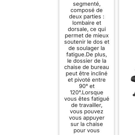
Maille Respirante
segmenté,
Convient à la
composé de
Maison Bureau
deux parties :
,Lecture,Noir
lombaire et
dorsale, ce qui
permet de mieux
soutenir le dos et
de soulager la
fatigue.De plus,
le dossier de la
chaise de bureau
peut être incliné
et pivoté entre
90° et
120°.Lorsque
vous êtes fatigué
de travailler,
vous pouvez
vous appuyer
sur la chaise
pour vous