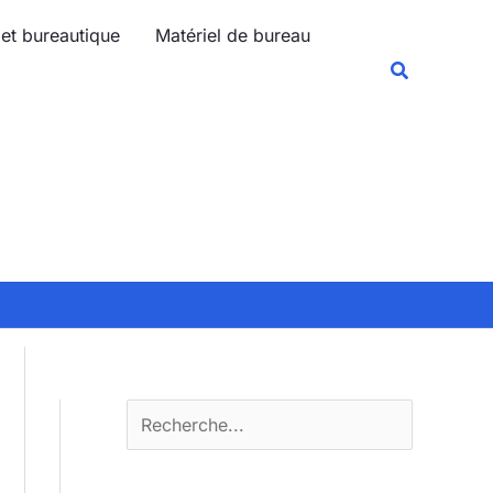
R
 et bureautique
Matériel de bureau
e
Recherche
c
h
e
r
c
h
e
r