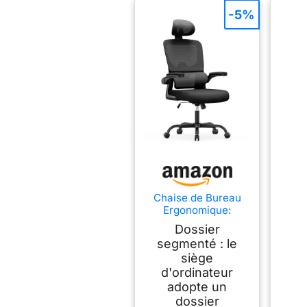
-5%
Chaise de Bureau
Ergonomique:
Fauteuil Bureau
Dossier
avec Support
segmenté : le
Lombaire en
siège
C,Dossier et Appui-
tête
d'ordinateur
Réglables,Reversibl
adopte un
e Armrest,Siege en
dossier