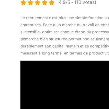
4.9/5 - (10 votes)
Le recrutement n’est plus une simple fonction su
entreprises. Face à un marché du travail en const
s’intensifie, optimiser chaque étape du process
démarche bien structurée permet non seulement d
durablement son capital humain et sa compétitivit
mesurent à long terme, en termes de productivité