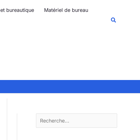
R
 et bureautique
Matériel de bureau
e
Recherche
c
h
e
r
c
h
e
r