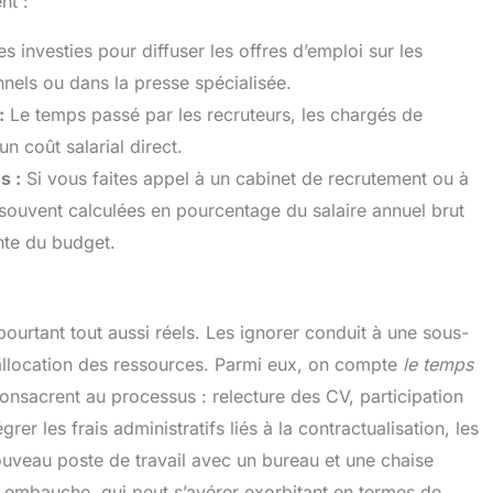
nt :
s investies pour diffuser les offres d’emploi sur les
nels ou dans la presse spécialisée.
:
Le temps passé par les recruteurs, les chargés de
n coût salarial direct.
s :
Si vous faites appel à un cabinet de recrutement ou à
souvent calculées en pourcentage du salaire annuel brut
nte du budget.
t pourtant tout aussi réels. Les ignorer conduit à une sous-
allocation des ressources. Parmi eux, on compte
le temps
onsacrent au processus : relecture des CV, participation
grer les frais administratifs liés à la contractualisation, les
veau poste de travail avec un bureau et une chaise
 embauche, qui peut s’avérer exorbitant en termes de