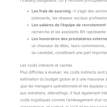
l’iceberg budgétaire. On y retrouve principaleme
Les frais de sourcing :
Il s’agit des somme
jobboards, les réseaux sociaux profession
Les salaires de l’équipe de recrutement 
recherche et les assistants RH représente u
Les honoraires des prestataires externe
un chasseur de têtes, leurs commissions, 
du candidat, constituent une part importa
Les coûts indirects et cachés
Plus difficiles à évaluer, les coûts indirects son
estimation du budget global et à une mauvaise 
que les managers opérationnels
et les équipes c
aux entretiens, débriefings. Il faut également inté
coûts logistiques comme l’aménagement d’un nou
ergonomique, et surtout, le coût d’une mauvaise