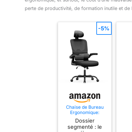
perte de productivité, de formation inutile et de
-5%
Chaise de Bureau
Ergonomique:
Fauteuil Bureau
Dossier
avec Support
segmenté : le
Lombaire en