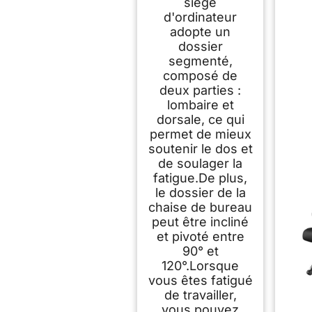
siège
C,Dossier et Appui-
tête
d'ordinateur
Réglables,Reversibl
adopte un
e Armrest,Siege en
dossier
Maille Respirante
segmenté,
Convient à la
composé de
Maison Bureau
deux parties :
,Lecture,Noir
lombaire et
dorsale, ce qui
permet de mieux
soutenir le dos et
de soulager la
fatigue.De plus,
le dossier de la
chaise de bureau
peut être incliné
et pivoté entre
90° et
120°.Lorsque
vous êtes fatigué
de travailler,
vous pouvez