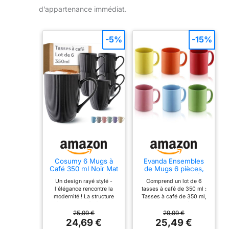
d’appartenance immédiat.
-5%
-15%
Cosumy 6 Mugs à
Evanda Ensembles
Café 350 ml Noir Mat
de Mugs 6 pièces,
– Grande Tasse à
grandes tasses à
Un design rayé stylé -
Comprend un lot de 6
Café en Céramique
café de 350 ml pour
l'élégance rencontre la
tasses à café de 350 ml :
le café, le thé et les
modernité ! La structure
Tasses à café de 350 ml,
boissons chaudes,
finement striée fait de
lot de 6. Fabriquées en
lavables au lave-
chaque pause espresso
céramique durable sans
25,99 €
29,99 €
vaisselle (couleurs
une expérience stylée et
plomb, la surface lisse et
24,69 €
25,49 €
mélangées)
donne le ton dans ton
la texture de la tasse à