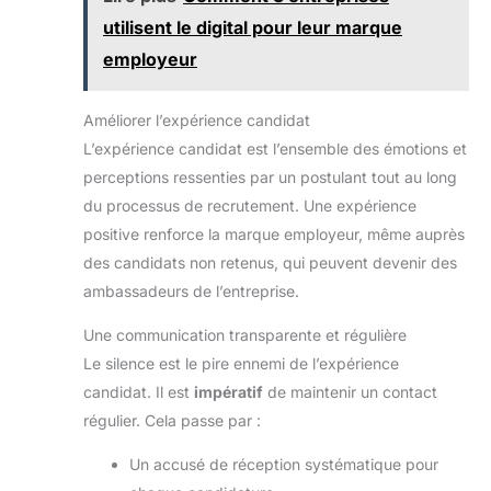
accoudoirs rembourrés
instructions (français non garanti) pour un montage
sont parfaits pour soutenir
utilisent le digital pour leur marque
facile et rapide.
vos coudes lorsque vous
travaillez. Ou lorsque vous
employeur
n'avez pas besoin
d'utiliser la chaise, vous
pouvez relever les
Améliorer l’expérience candidat
accoudoirs et pousser la
chaise sous la table pour
L’expérience candidat est l’ensemble des émotions et
gagner de la place. Facile
à Assembler: Cette chaise
perceptions ressenties par un postulant tout au long
de bureau est très facile à
installer, seulement 6
du processus de recrutement. Une expérience
étapes, et est livrée avec
positive renforce la marque employeur, même auprès
toutes les pièces
nécessaires et un manuel
des candidats non retenus, qui peuvent devenir des
d'utilisation détaillé, une
personne peut terminer
ambassadeurs de l’entreprise.
l'installation en seulement
15 minutes !
Une communication transparente et régulière
Le silence est le pire ennemi de l’expérience
candidat. Il est
impératif
de maintenir un contact
régulier. Cela passe par :
Un accusé de réception systématique pour