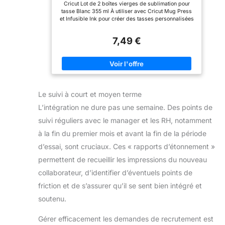
Cricut Lot de 2 boîtes vierges de sublimation pour
Cricut Mug Press 2007821, 2 Unité, 2-
tasse Blanc 355 ml À utiliser avec Cricut Mug Press
pack
et Infusible Ink pour créer des tasses personnalisées
impeccables Parois lisses et droites pour des
transferts impeccables Passe au lave-vaisselle et au
7,49 €
micro-ondes Compatible avec Cricut Mug Press
Le suivi à court et moyen terme
L’intégration ne dure pas une semaine. Des points de
suivi réguliers avec le manager et les RH, notamment
à la fin du premier mois et avant la fin de la période
d’essai, sont cruciaux. Ces « rapports d’étonnement »
permettent de recueillir les impressions du nouveau
collaborateur, d’identifier d’éventuels points de
friction et de s’assurer qu’il se sent bien intégré et
soutenu.
Gérer efficacement les demandes de recrutement est