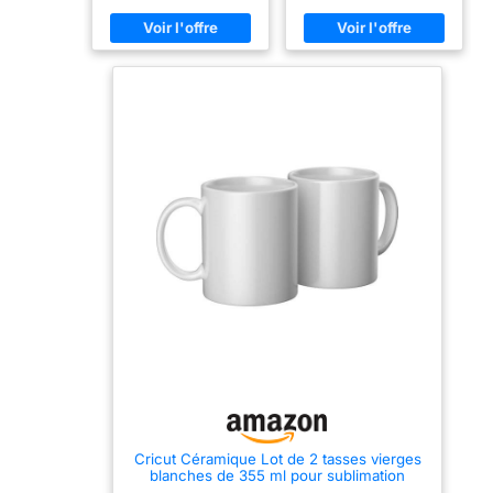
intérieur. Finition mate
café signifient que les
noble - Minimaliste &
parois sont moins sujettes
noble : la surface mate
aux taches de café et
confère à la tasse un
qu'elles peuvent être
toucher exclusif et rend
facilement rincées ou
chaque moment
mises au lave-vaisselle.
d'espresso spécial.
Les grandes tasses à café
Capacité parfaite de 90
sont dotées de grandes
ml - La taille idéale pour
poignées robustes, qui ne
un véritable plaisir de
chauffent pas au micro-
l'espresso ! Parfaitement
ondes. Elles sont bien
adaptée aux espressos
équilibrées, confortables
classiques simples ou
dans la main et faciles à
doubles. Perfection
tenir. Cet ensemble unique
ergonomique - Nos tasses
combine cette technique
tiennent bien en main
avec une porcelaine
grâce à leurs poignées
osseuse, ce qui donne une
ergonomiques ! Idéales
finition lisse et plate à
pour des matins
l'ensemble. Facile à
agréables, nos tasses
nettoyer, il passe au lave-
sont ton compagnon idéal.
vaisselle.
Set pratique - Six tasses
avec soucoupes assorties
pour toi et tes invités !
Passe au lave-vaisselle &
au micro-ondes, sans
compromis sur le design.
Cricut Céramique Lot de 2 tasses vierges
blanches de 355 ml pour sublimation
Infusible Ink pour une utilisation avec