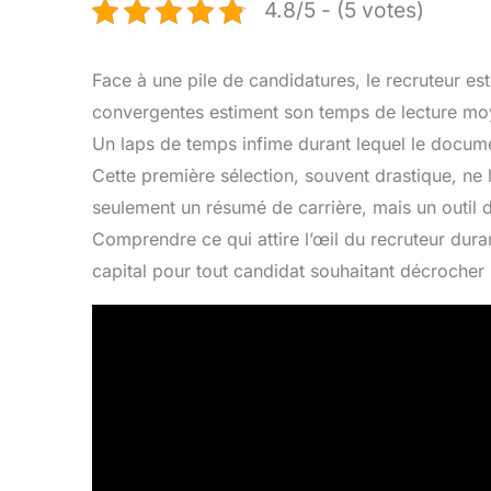
4.8/5 - (5 votes)
Face à une pile de candidatures, le recruteur e
convergentes estiment son temps de lecture moye
Un laps de temps infime durant lequel le docume
Cette première sélection, souvent drastique, ne 
seulement un résumé de carrière, mais un outil
Comprendre ce qui attire l’œil du recruteur du
capital pour tout candidat souhaitant décrocher 