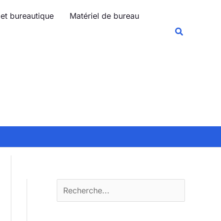
R
 et bureautique
Matériel de bureau
e
Recherche
c
h
e
r
c
h
e
r