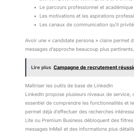
conception ergonomique
sou
avancée, équipée d'un
Dos
Le parcours professionnel et académique 
support lombaire
régl
Les motivations et les aspirations profess
adaptable de 0 à 20 °,
fon
d'un dossier inclinable de
dossier
Les canaux de communication qu’il privilé
90 à 120 °, d'un appui-tête
profi
réglable en hauteur et en
déten
angle. La conception
tête r
Avoir une « candidate persona » claire permet d
ergonomique multi-angle
en 
messages d’approche beaucoup plus pertinents
peut parfaitement
chaise
s'adapter aux courbes de
de l’u
votre corps et vous
b
apporter un confort total.
accou
Lire plus
Campagne de recrutement réussie 
Si vous devez rester assis
90° pe
longtemps au travail, le
le fau
chaise ergonomique
le 
Maîtriser les outils de base de LinkedIn
naspaluro est le bon choix
offre 
pour vous ! Pas seulement
vos b
LinkedIn propose plusieurs niveaux de service, 
pour le bureau à domicile :
Grâc
essentiel de comprendre les fonctionnalités et les
la hauteur de la chaise de
cla
bureau et l'appui-tête sont
numé
permet déjà d’effectuer des recherches intéres
réglables, vous pouvez
per
vous adapter à votre
mon
Lite ou Premium Business débloquent des filtre
taille, choisir la position
e
messages InMail et des informations plus détaill
assise la plus confortable
se