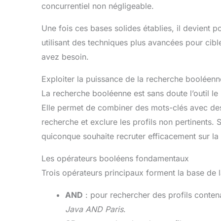
et vous concentrer sur
minut
concurrentiel non négligeable.
votre travail. Que vous
rapide
l'utilisiez pour le bureau,
Une fois ces bases solides établies, il devient 
l'étude ou le jeu, que vous
soyez ingénieur, maître de
utilisant des techniques plus avancées pour cibl
jeu ou service clientèle,
avez besoin.
tant que vous restez assis
longtemps, la chaise
ergonomique naspaluro
Exploiter la puissance de la recherche booléenn
est un bon choix !
Ééconomie D'espace:
La recherche booléenne est sans doute l’outil le 
L'accoudoir peut être
Elle permet de combiner des mots-clés avec des 
tourné vers le haut et vers
le bas à volonté. Les
recherche et exclure les profils non pertinents
accoudoirs rembourrés
quiconque souhaite recruter efficacement sur la
sont parfaits pour soutenir
vos coudes lorsque vous
travaillez. Ou lorsque
Les opérateurs booléens fondamentaux
vous n'avez pas besoin
d'utiliser la chaise, vous
Trois opérateurs principaux forment la base de 
pouvez relever les
accoudoirs et pousser la
AND
: pour rechercher des profils conten
chaise sous la table pour
gagner de la place. Facile
Java AND Paris
.
à Assembler: Cette chaise