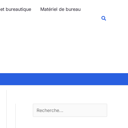
R
 et bureautique
Matériel de bureau
e
Recherche
c
h
e
r
c
h
e
r