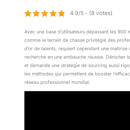
4.9/5 - (8 votes)
Avec une base d’utilisateurs dépassant les 900 
comme le terrain de chasse privilégié des profe
d’or de talents, requiert cependant une maîtrise
recherche en une embauche réussie. Dénicher la 
et demande une stratégie de sourcing aussi rigou
les méthodes qui permettent de booster l’effica
réseau professionnel mondial.