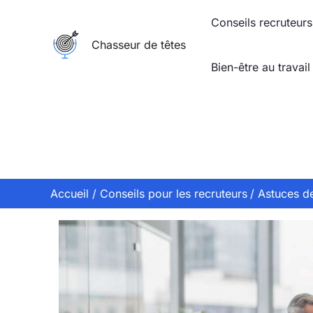
Aller
Conseils recruteurs
au
Chasseur de têtes
contenu
Bien-être au travail
Accueil
Conseils pour les recruteurs
Astuces de