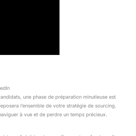
kedIn
candidats, une phase de préparation minutieuse est
 reposera l’ensemble de votre stratégie de sourcing.
 naviguer à vue et de perdre un temps précieux.