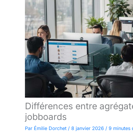
Différences entre agrégate
jobboards
Par
Émilie Dorchet
/
8 janvier 2026
/
9 minutes 