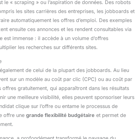
 le « scraping » ou l’aspiration de données. Des robots
pris les sites carrières des entreprises, les jobboards et
raire automatiquement les offres d’emploi. Des exemples
t ensuite ces annonces et les rendent consultables via
ge est immense : il accède à un volume d’offres
tiplier les recherches sur différents sites.
e
galement de celui de la plupart des jobboards. Au lieu
uvent sur un modèle au coût par clic (CPC) ou au coût par
offres gratuitement, qui apparaîtront dans les résultats
 une meilleure visibilité, elles peuvent sponsoriser leurs
ndidat clique sur l’offre ou entame le processus de
e offre une
grande flexibilité budgétaire
et permet de
ement.
ormance, a profondément transformé le paysage du