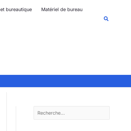
R
 et bureautique
Matériel de bureau
e
Recherche
c
h
e
r
c
h
e
r