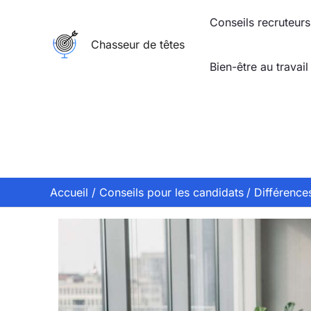
Aller
Conseils recruteurs
au
Chasseur de têtes
contenu
Bien-être au travail
Accueil
Conseils pour les candidats
Différence