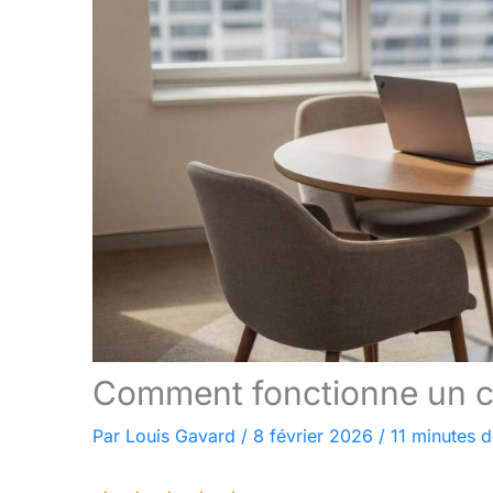
Comment fonctionne un c
Par
Louis Gavard
/
8 février 2026
/
11 minutes d