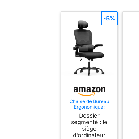
-5%
Chaise de Bureau
Ergonomique:
Fauteuil Bureau
Dossier
avec Support
segmenté : le
Lombaire en
siège
C,Dossier et Appui-
tête
d'ordinateur