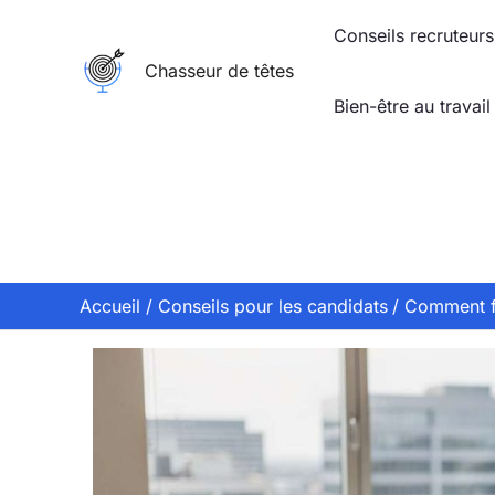
Aller
Conseils recruteurs
au
Chasseur de têtes
contenu
Bien-être au travail
Accueil
Conseils pour les candidats
Comment fo