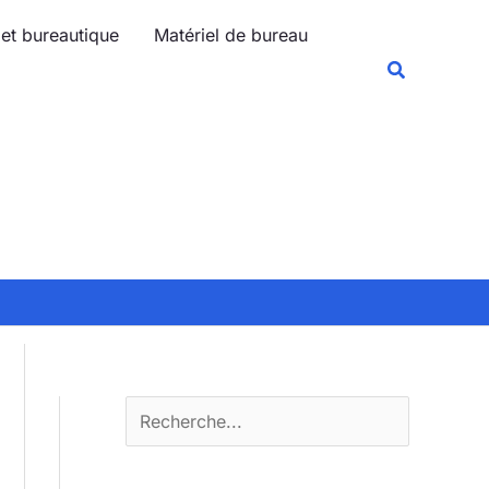
R
 et bureautique
Matériel de bureau
e
Recherche
c
h
e
r
c
h
e
r