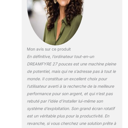
casse pas
facilement. Écran
rotatif et
relevable : la
hauteur de
l'écran de cet
ordinateur de
bureau peut être
Mon avis sur ce produit
réglée à volonté,
En définitive, l’ordinateur tout-en-un
réglable entre
DREAMFYRE 27 pouces est une machine pleine
40,6 cm et 56,3
cm, prend en
de potentiel, mais qui ne s’adresse pas à tout le
charge le réglage
monde. Il constitue un excellent choix pour
avant et arrière
l’utilisateur averti à la recherche de la meilleure
de - 3 ° - 30 °,
performance pour son argent, et qui n’est pas
offrant un angle
de vision réglable
rebuté par l’idée d’installer lui-même son
et supporte
système d’exploitation. Son grand écran rotatif
également la
est un véritable plus pour la productivité. En
rotation dans le
revanche, si vous cherchez une solution prête à
sens des aiguilles