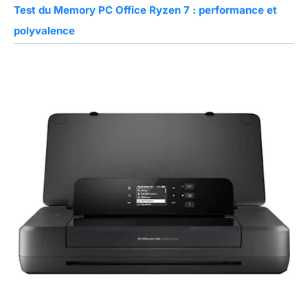
Test du Memory PC Office Ryzen 7 : performance et
polyvalence