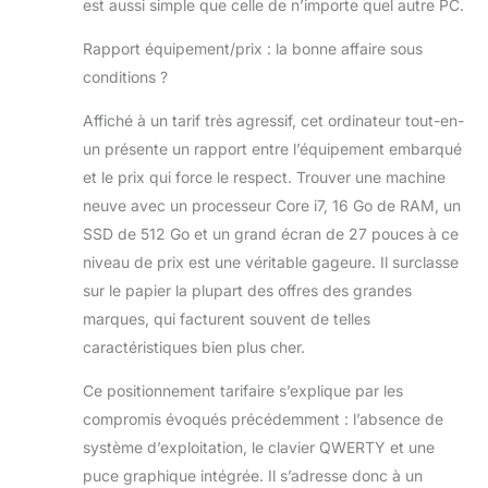
est aussi simple que celle de n’importe quel autre PC.
port
d'alimentation, 1
Rapport équipement/prix : la bonne affaire sous
prise casque, 1
conditions ?
prise de
microphone, 1
Affiché à un tarif très agressif, cet ordinateur tout-en-
HDMI, 1 VGA, 1
un présente un rapport entre l’équipement embarqué
LAN, USB 3.0 x2,
et le prix qui force le respect. Trouver une machine
4 USB 2.0
neuve avec un processeur Core i7, 16 Go de RAM, un
SSD de 512 Go et un grand écran de 27 pouces à ce
niveau de prix est une véritable gageure. Il surclasse
sur le papier la plupart des offres des grandes
marques, qui facturent souvent de telles
caractéristiques bien plus cher.
Ce positionnement tarifaire s’explique par les
compromis évoqués précédemment : l’absence de
système d’exploitation, le clavier QWERTY et une
puce graphique intégrée. Il s’adresse donc à un