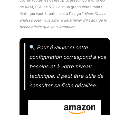
cocher toutes les cases : processeur Core i7, 16 Go
de RAM, SSD de 512 Go et un grand écran rotatif.
Mais que vaut-il réellement à l’usage ?
Nous l’avons
analysé pour vous aider à déterminer s’il s’agit de la
bonne affaire que vous attendiez.
Pour évaluer si cette
configuration correspond à vos
besoins et à votre niveau
technique, il peut être utile de
consulter sa fiche détaillée.