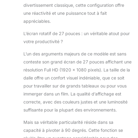
divertissement classique, cette configuration offre
d'une montre de
90 °. Ce PC tout-
une réactivité et une puissance tout à fait
en-un qui peut
appréciables.
parcourir des
images complètes
L’écran rotatif de 27 pouces : un véritable atout pour
ou de longues
votre productivité ?
pages de texte
sur le grand écran
L’un des arguments majeurs de ce modèle est sans
pour satisfaire
conteste son grand écran de 27 pouces affichant une
nos besoins de
résolution Full HD (1920 x 1080 pixels). La taille de la
vie et de bureau.
【Processeurs
dalle offre un confort visuel indéniable, que ce soit
efficaces】 Cet
pour travailler sur de grands tableaux ou pour vous
ordinateur tout-
immerger dans un film. La qualité d’affichage est
en-un est équipé
correcte, avec des couleurs justes et une luminosité
d'un puissant
processeur Core
suffisante pour la plupart des environnements.
i7 4-core à 8
Mais sa véritable particularité réside dans sa
thread intégré,
avec une
capacité à pivoter à 90 degrés. Cette fonction se
fréquence de