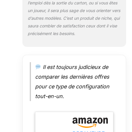
d'une montre de
l’emploi dès la sortie du carton, ou si vous êtes
90 °. Ce PC tout-
un joueur, il sera plus sage de vous orienter vers
en-un qui peut
d’autres modèles. C’est un produit de niche, qui
parcourir des
saura combler de satisfaction ceux dont il vise
images
complètes ou de
précisément les besoins.
longues pages
de texte sur le
grand écran pour
satisfaire nos
besoins de vie et
Il est toujours judicieux de
de bureau.
comparer les dernières offres
【Processeurs
efficaces】 Cet
pour ce type de configuration
ordinateur tout-
en-un est équipé
tout-en-un.
d'un puissant
processeur Core
i7 4-core à 8
thread intégré,
avec une