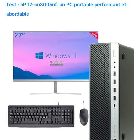
Test : hP 17-cn3005nf, un PC portable performant et
abordable