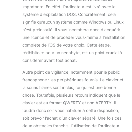
2,4 GHz/5 GHz et
importante. En effet, l’ordinateur est livré avec le
Bluetooth 4.2, le
système est
système d’exploitation DOS. Concrètement, cela
préinstallé, plus
signifie qu’aucun système comme Windows ou Linux
facile à installer. Il
n’est préinstallé. Il vous incombera donc d’acquérir
a également une
une licence et de procéder vous-même à l’installation
webcam frontale
complète de l’OS de votre choix. Cette étape,
pop-up, peut être
utilisée pour le
rédhibitoire pour un néophyte, est un point crucial à
chat vidéo en
considérer avant tout achat.
temps réel, les
réunions de
Autre point de vigilance, notamment pour le public
travail,
francophone : les périphériques fournis. Le clavier et
l'enseignement et
la souris filaires sont inclus, ce qui est une bonne
d'autres activités
quotidiennes. 【
chose. Toutefois, plusieurs retours indiquent que le
Plusieurs ports 】
clavier est au format QWERTY et non AZERTY. Il
Cet ordinateur
faudra donc soit vous habituer à cette disposition,
prend en charge
soit prévoir l’achat d’un clavier séparé. Une fois ces
la connexion
simultanée de
deux obstacles franchis, l’utilisation de l’ordinateur
deux moniteurs, 1