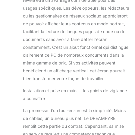
révèle être un avantage considérable pour des
base de 2,20
usages spécifiques. Les développeurs, les rédacteurs
GHz, jusqu'à 3,2
ou les gestionnaires de réseaux sociaux apprécieront
GHz, RAM DDR3
de 16 Go et
de pouvoir afficher leurs contenus en mode portrait,
système de
facilitant la lecture de longues pages de code ou de
mémoire SSD de
documents sans avoir à faire défiler l’écran
512 Go, qui
constamment. C’est un ajout fonctionnel qui distingue
fonctionne plus
rapidement et
clairement ce PC de nombreux concurrents dans la
plus stable, et
même gamme de prix. Si vos activités peuvent
peut regarder des
bénéficier d’un affichage vertical, cet écran pourrait
films et mieux
bien transformer votre façon de travailler.
jouer.
【Technologie
Installation et prise en main — les points de vigilance
sans fil et caméra
à connaître
cachée】
L'ordinateur de
La promesse d’un tout-en-un est la simplicité. Moins
bureau tout-en-
un avec
de câbles, un bureau plus net. Le DREAMFYRE
technologie Wi-Fi
remplit cette partie du contrat. Cependant, sa mise
double bande de
en service requiert une compétence technique