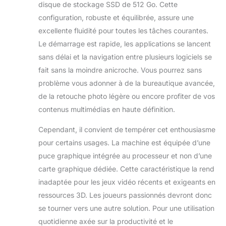
haute qualité,
disque de stockage SSD de 512 Go. Cette
résistant et ne se
configuration, robuste et équilibrée, assure une
casse pas
excellente fluidité pour toutes les tâches courantes.
facilement. Écran
Le démarrage est rapide, les applications se lancent
rotatif et relevable
: la hauteur de
sans délai et la navigation entre plusieurs logiciels se
l'écran de cet
fait sans la moindre anicroche. Vous pourrez sans
ordinateur de
problème vous adonner à de la bureautique avancée,
bureau peut être
de la retouche photo légère ou encore profiter de vos
réglée à volonté,
réglable entre
contenus multimédias en haute définition.
40,6 cm et 56,3
Cependant, il convient de tempérer cet enthousiasme
cm, prend en
charge le réglage
pour certains usages. La machine est équipée d’une
avant et arrière de
puce graphique intégrée au processeur et non d’une
- 3 ° - 30 °, offrant
carte graphique dédiée. Cette caractéristique la rend
un angle de vision
inadaptée pour les jeux vidéo récents et exigeants en
réglable et
supporte
ressources 3D. Les joueurs passionnés devront donc
également la
se tourner vers une autre solution. Pour une utilisation
rotation dans le
quotidienne axée sur la productivité et le
sens des aiguilles