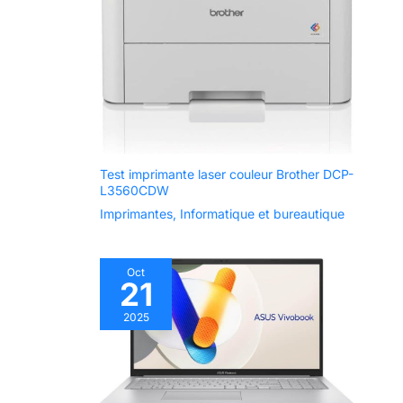
technologie Wi-Fi
différents ports, équipés
de port VGA*1, port
double bande de
HDMI*1, ports USB 3.0*4,
2,4 GHz/5 GHz
ports USB 2.0*2, port USB
3.0 Type C*1, port LAN
et Bluetooth 4.2,
RJ-45*1 et prises audio*2.
le système est
préinstallé, plus
facile à installer. Il
a également une
webcam frontale
Test imprimante laser couleur Brother DCP-
pop-up, peut
L3560CDW
être utilisée pour
Imprimantes
,
Informatique et bureautique
le chat vidéo en
temps réel, les
réunions de
Oct
travail,
21
l'enseignement
et d'autres
2025
activités
quotidiennes. 【
Plusieurs ports 】
Cet ordinateur