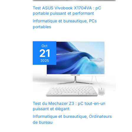
prend en charge
Test ASUS Vivobook X1704VA : pC
la connexion
portable puissant et performant
simultanée de
Informatique et bureautique
,
PCs
deux moniteurs,
portables
1 port
d'alimentation, 1
prise casque, 1
prise de
Oct
21
microphone, 1
HDMI, 1 VGA, 1
2025
LAN, USB 3.0 x2,
4 USB 2.0
Test du Mechazer Z3 : pC tout-en-un
puissant et élégant
Informatique et bureautique
,
Ordinateurs
de bureau