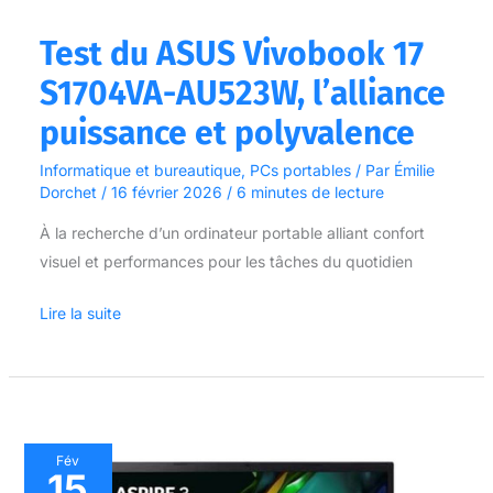
Test du ASUS Vivobook 17
S1704VA-AU523W, l’alliance
puissance et polyvalence
Informatique et bureautique
,
PCs portables
/ Par
Émilie
Dorchet
/
16 février 2026
/
6 minutes de lecture
À la recherche d’un ordinateur portable alliant confort
visuel et performances pour les tâches du quotidien
Lire la suite
Test
Fév
15
Acer