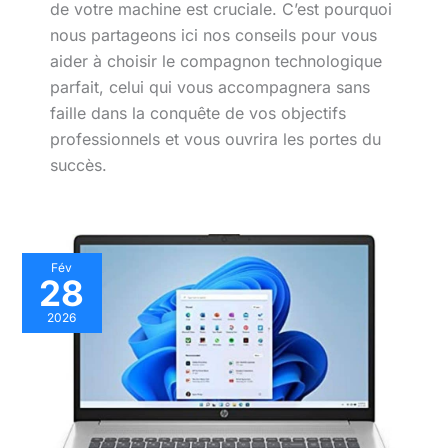
de votre machine est cruciale. C’est pourquoi
nous partageons ici nos conseils pour vous
aider à choisir le compagnon technologique
parfait, celui qui vous accompagnera sans
faille dans la conquête de vos objectifs
professionnels et vous ouvrira les portes du
succès.
Test
Fév
28
:
hP
2026
17-
cn3005nf,
un
PC
portable