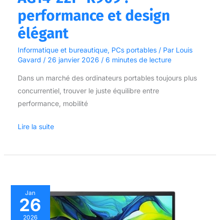
performance et design
élégant
Informatique et bureautique
,
PCs portables
/ Par
Louis
Gavard
/
26 janvier 2026
/
6 minutes de lecture
Dans un marché des ordinateurs portables toujours plus
concurrentiel, trouver le juste équilibre entre
performance, mobilité
Lire la suite
Test
Jan
26
de
l’Acer
2026