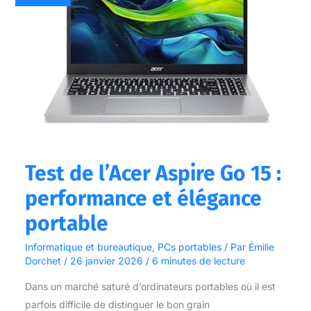
Aspire
Go
15
:
performance
et
élégance
portable
Test de l’Acer Aspire Go 15 :
performance et élégance
portable
Informatique et bureautique
,
PCs portables
/ Par
Émilie
Dorchet
/
26 janvier 2026
/
6 minutes de lecture
Dans un marché saturé d’ordinateurs portables où il est
parfois difficile de distinguer le bon grain