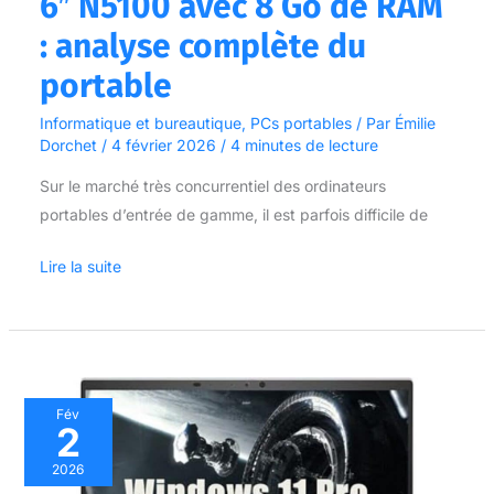
6″ N5100 avec 8 Go de RAM
du
: analyse complète du
portable
portable
Informatique et bureautique
,
PCs portables
/ Par
Émilie
Dorchet
/
4 février 2026
/
4 minutes de lecture
Sur le marché très concurrentiel des ordinateurs
portables d’entrée de gamme, il est parfois difficile de
Lire la suite
Test
Fév
2
:
hP
2026