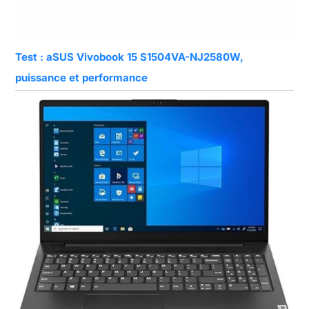
Test : aSUS Vivobook 15 S1504VA-NJ2580W,
puissance et performance