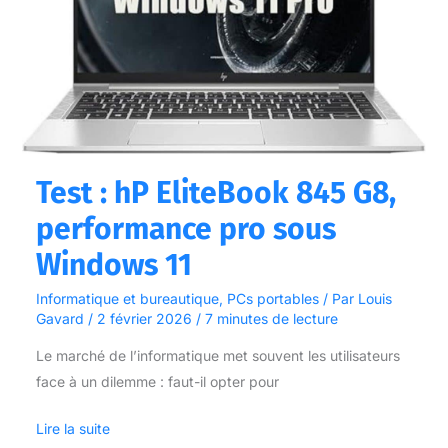
EliteBook
845
G8,
performance
pro
sous
Windows
Test : hP EliteBook 845 G8,
11
performance pro sous
Windows 11
Informatique et bureautique
,
PCs portables
/ Par
Louis
Gavard
/
2 février 2026
/
7 minutes de lecture
Le marché de l’informatique met souvent les utilisateurs
face à un dilemme : faut-il opter pour
Lire la suite