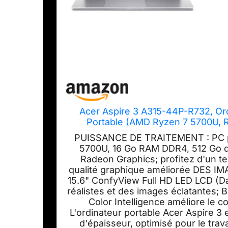
Acer Aspire 3 A315-44P-R732, Ord
Portable (AMD Ryzen 7 5700U, 
Graphics, Windows 11 Famil
PUISSANCE DE TRAITEMENT : PC p
5700U, 16 Go RAM DDR4, 512 Go 
Radeon Graphics; profitez d'un 
qualité graphique améliorée DES I
15.6" ConfyView Full HD LED LCD (Da
réalistes et des images éclatantes; B
Color Intelligence améliore l
L'ordinateur portable Acer Aspire 3 
d'épaisseur, optimisé pour le trava