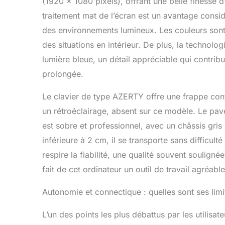
(1920 x 1080 pixels), offrant une belle finesse d’
traitement mat de l’écran est un avantage consid
des environnements lumineux. Les couleurs sont j
des situations en intérieur. De plus, la technolo
lumière bleue, un détail appréciable qui contribue
prolongée.
Le clavier de type AZERTY offre une frappe confo
un rétroéclairage, absent sur ce modèle. Le pavé 
est sobre et professionnel, avec un châssis gris
inférieure à 2 cm, il se transporte sans difficult
respire la fiabilité, une qualité souvent soulign
fait de cet ordinateur un outil de travail agréabl
Autonomie et connectique : quelles sont ses limi
L’un des points les plus débattus par les utilis