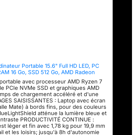
inateur Portable 15.6" Full HD LED, PC
RAM 16 Go, SSD 512 Go, AMD Radeon
le) Clavier AZERTY, Laptop Gris
ortable avec processeur AMD Ryzen 7
de PCIe NVMe SSD et graphiques AMD
temps de chargement accéléré et d'une
MAGES SAISISSANTES : Laptop avec écran
lle Mate) à bords fins, pour des couleurs
lueLightShield atténue la lumière bleue et
e contraste PRODUCTIVITÉ CONTINUE :
est léger et fin avec 1,78 kg pour 19,9 mm
il et les loisirs; jusqu'à 8h d'autonomie