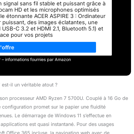
ignal sans fil stable et puissant grâce à
webcam HD et les microphones optimisés
elle étonnante ACER ASPIRE 3 : Ordinateur
 puissant, des images éclatantes, une
1 USB-C 3.2 et HDMI 2.1, Bluetooth 5.1) et
ce pour vos projets
our – informations fournies par Amazon
st-il un véritable atout ?
e son processeur AMD Ryzen 7 5700U. Couplé à 16 Go de
configuration promet sur le papier une fluidité
 tenues. Le démarrage de Windows 11 s’effectue en
applications est quasi instantané. Pour des usages
ft Office 365 incluse, la navigation web avec de