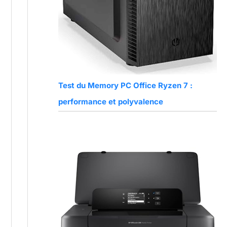
Test du Memory PC Office Ryzen 7 :
performance et polyvalence