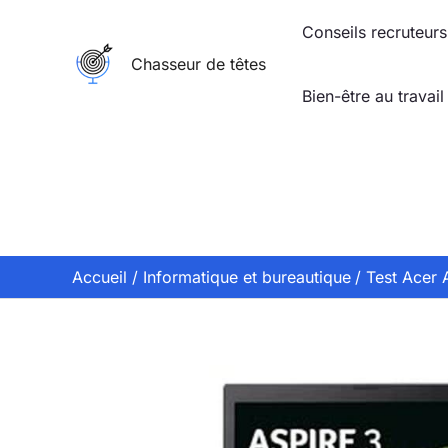
Aller
Conseils recruteurs
au
Chasseur de têtes
contenu
Bien-être au travail
Accueil
Informatique et bureautique
Test Acer 