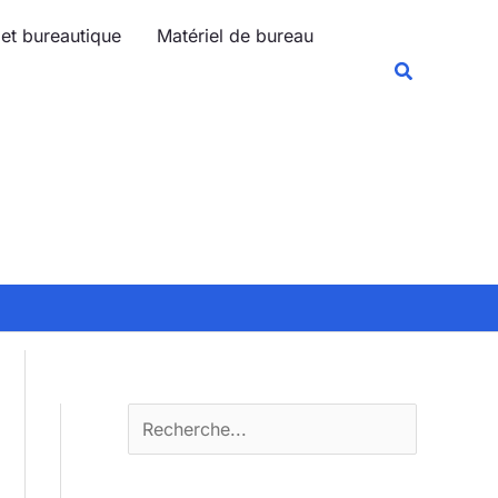
R
 et bureautique
Matériel de bureau
e
Recherche
c
h
e
r
c
h
e
r