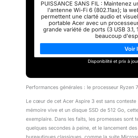
PUISSANCE SANS FIL : Maintenez un s
l'antenne Wi-Fi 6 (802.11ax); la 
permettent une clarté audio et visu
portable Acer avec un processeur
grande variété de ports (3 USB 3.1, 
beaucoup d'espa
Disponibilité et prix à j
Performances générales : le processeur Ryzen 7 e
Le cœur de cet Acer Aspire 3 est sans contest
mémoire vive et un disque SSD de 512 Go, cette 
exemplaire. Dans les faits, les promesses sont
quelques secondes à peine, et le lancement des 
bureautiques classiques, comme la suite Microso