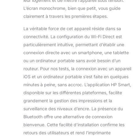
leur logement et de mettre l’appareil sous tension.
au bureau, et plus
L’écran monochrome, bien que petit, vous guide
encore
clairement à travers les premières étapes.
Impression en
déplacement avec
La véritable force de cet appareil réside dans sa
HP ePrint :
imprimez des
connectivité. La configuration du Wi-Fi Direct est
photos, des
particulièrement intuitive, permettant d’établir une
documents et
connexion directe avec un smartphone, une tablette
plus encore
ou un ordinateur portable sans avoir besoin d’un
lorsque vous êtes
routeur. Pour nos tests, la connexion avec un appareil
en déplacement
en utilisant HP
iOS et un ordinateur portable s’est faite en quelques
ePrint Petite et
minutes à peine, sans accroc. L’application HP Smart,
portable : cette
disponible sur les différentes plateformes, facilite
imprimante
grandement la gestion des impressions et la
compacte et
durable tient dans
surveillance des niveaux d’encre. La présence du
votre voiture, sac
Bluetooth offre une alternative de connexion
à dos, et plus
bienvenue. Cette facilité d’installation confirme les
encore, pour une
retours des utilisateurs et rend l’imprimante
impression