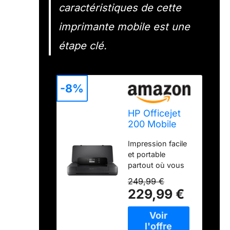
caractéristiques de cette
imprimante mobile est une
étape clé.
-8%
HP Officejet
200 Mobile
imprimante
Impression facile
Jets d'encres
et portable
Couleur 4800
partout où vous
x 1200 DPI A4
en avez besoin :
WiFi
249,99 €
imprimez
229,99 €
simplement
depuis votre
ordinateur
portable ou vos