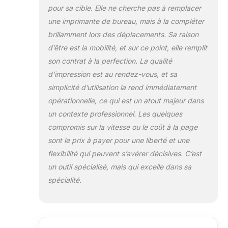
imprimez des
pour sa cible. Elle ne cherche pas à remplacer
photos, des
une imprimante de bureau, mais à la compléter
documents et
brillamment lors des déplacements. Sa raison
plus encore
d’être est la mobilité, et sur ce point, elle remplit
lorsque vous
son contrat à la perfection. La qualité
êtes en
déplacement en
d’impression est au rendez-vous, et sa
utilisant HP ePrint
simplicité d’utilisation la rend immédiatement
Petite et portable
opérationnelle, ce qui est un atout majeur dans
: cette
un contexte professionnel. Les quelques
imprimante
compacte et
compromis sur la vitesse ou le coût à la page
durable tient
sont le prix à payer pour une liberté et une
dans votre
flexibilité qui peuvent s’avérer décisives. C’est
voiture, sac à
un outil spécialisé, mais qui excelle dans sa
dos, et plus
encore, pour une
spécialité.
impression
pratique
n'importe où