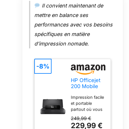
Il convient maintenant de
mettre en balance ses
performances avec vos besoins
spécifiques en matière
d’impression nomade.
-8%
HP Officejet
200 Mobile
imprimante
Impression facile
Jets d'encres
et portable
Couleur 4800
partout où vous
x 1200 DPI
en avez besoin :
A4 WiFi
249,99 €
imprimez
229,99 €
simplement