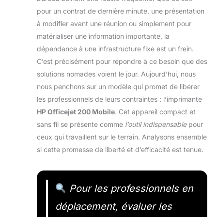
pour un contrat de dernière minute, une présentation
à modifier avant une réunion ou simplement pour
matérialiser une information importante, la
dépendance à une infrastructure fixe est un frein.
C’est précisément pour répondre à ce besoin que des
solutions nomades voient le jour. Aujourd’hui, nous
nous penchons sur un modèle qui promet de libérer
les professionnels de leurs contraintes : l’imprimante
HP Officejet 200 Mobile
. Cet appareil compact et
sans fil se présente comme
l’outil indispensable
pour
ceux qui travaillent sur le terrain. Analysons ensemble
si cette promesse de liberté et d’efficacité est tenue.
Pour les professionnels en
déplacement, évaluer les