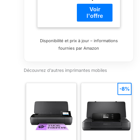
depuis votre
ordinateur
portable ou vos
appareils mobiles
sans fil, avec ou
sans routeur
Disponibilité et prix à jour – informations
Commencez la
fournies par Amazon
voie avec une
impression
mobile rapide et
Découvrez d’autres imprimantes mobiles
facile : réduisez
les interruptions
de charge avec
-8%
une batterie
longue durée et
des vitesses
d'impression
rapides Haute
qualité et fiabilité
: puissance tout
au long de la