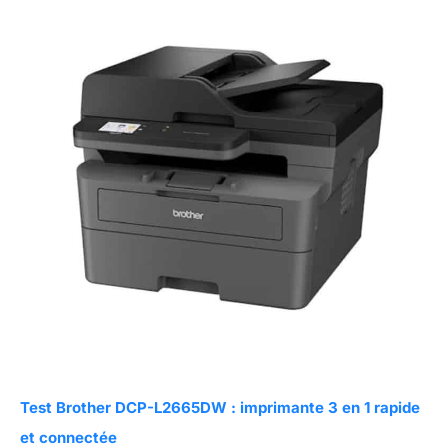
Test Brother DCP-L2665DW : imprimante 3 en 1 rapide
et connectée