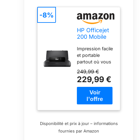
-8%
HP Officejet
200 Mobile
imprimante
Impression facile
Jets d'encres
et portable
Couleur 4800
partout où vous
x 1200 DPI
en avez besoin :
A4 WiFi
249,99 €
imprimez
229,99 €
simplement
depuis votre
ordinateur
portable ou vos
appareils mobiles
sans fil, avec ou
sans routeur
Disponibilité et prix à jour – informations
Commencez la
fournies par Amazon
voie avec une