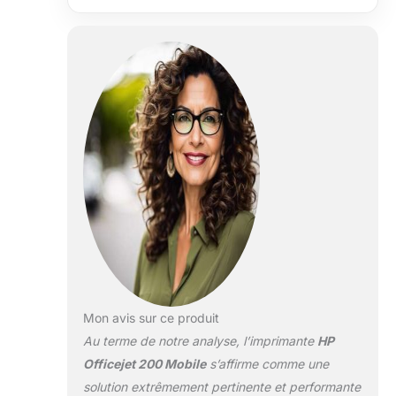
impression
mobile rapide et
facile : réduisez
les interruptions
de charge avec
une batterie
longue durée et
des vitesses
d'impression
rapides Haute
qualité et fiabilité
: puissance tout
au long de la
journée. Chargez
depuis la maison,
dans votre
voiture ou au
bureau, et plus
Mon avis sur ce produit
encore
Au terme de notre analyse, l’imprimante
HP
Impression en
Officejet 200 Mobile
s’affirme comme une
déplacement
solution extrêmement pertinente et performante
avec HP ePrint :