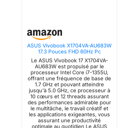
ASUS Vivobook X1704VA-AU683W
17.3 Pouces FHD 60Hz Pc
Portable (processeur Intel Core
Le ASUS Vivobook 17 X1704VA-
i7-1355U, 16GB DDR4, 512GB SSD,
AU683W est propulsé par le
Intel Iris Xᵉ Graphics, Windows 11
processeur Intel Core i7-1355U,
Home) – Clavier AZERTY
offrant une fréquence de base de
1.7 GHz et pouvant atteindre
jusqu'à 5.0 GHz, ce processeur à
10 cœurs et 12 threads assurant
des performances admirable pour
le multitâche, le travail créatif et
les applications exigeantes, vous
assurant une productivité
optimale au quotidien Le ASUS