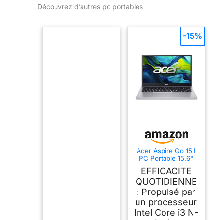
Découvrez d’autres pc portables
-15%
Acer Aspire Go 15 I
PC Portable 15.6"
FHD I Intel Core i3 -
EFFICACITE
N355
QUOTIDIENNE
: Propulsé par
un processeur
Intel Core i3 N-