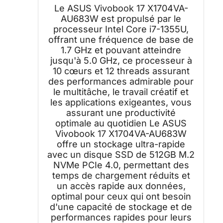
Portable (processeur Intel Core
Le ASUS Vivobook 17 X1704VA-
i7-1355U, 16GB DDR4, 512GB SSD,
AU683W est propulsé par le
Intel Iris Xᵉ Graphics, Windows 11
processeur Intel Core i7-1355U,
Home) – Clavier AZERTY
offrant une fréquence de base de
1.7 GHz et pouvant atteindre
jusqu'à 5.0 GHz, ce processeur à
10 cœurs et 12 threads assurant
des performances admirable pour
le multitâche, le travail créatif et
les applications exigeantes, vous
assurant une productivité
optimale au quotidien Le ASUS
Vivobook 17 X1704VA-AU683W
offre un stockage ultra-rapide
avec un disque SSD de 512GB M.2
NVMe PCIe 4.0, permettant des
temps de chargement réduits et
un accès rapide aux données,
optimal pour ceux qui ont besoin
d'une capacité de stockage et de
performances rapides pour leurs