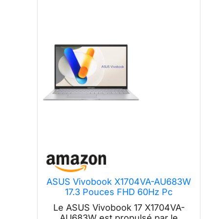
ASUS Vivobook X1704VA-AU683W
17.3 Pouces FHD 60Hz Pc
Portable (processeur Intel Core
Le ASUS Vivobook 17 X1704VA-
i7-1355U, 16GB DDR4, 512GB SSD,
AU683W est propulsé par le