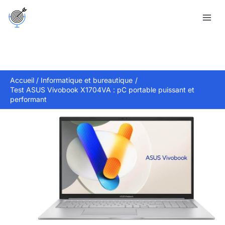
Aller
R
au
e
contenu
c
h
e
r
Accueil
Informatique et bureautique
Test ASUS Vivobook X1704VA : pC portable puissant et
c
performant
h
e
r