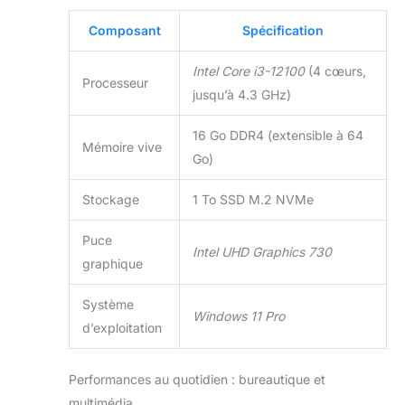
pour le bureau et
pour un usage
Composant
Spécification
domestique. Dans
nos systèmes,
Intel Core i3-12100
(4 cœurs,
nous utilisons
Processeur
jusqu’à 4.3 GHz)
uniquement des
composants de
16 Go DDR4 (extensible à 64
qualité supérieure
Mémoire vive
de fabricants
Go)
renommés. Chaque
système est soumis
Stockage
1 To SSD M.2 NVMe
à un test
approfondi avant la
Puce
Intel UHD Graphics 730
livraison pour
graphique
garantir sa
fonctionnalité
Système
impeccable.
Windows 11 Pro
d’exploitation
Performances au quotidien : bureautique et
multimédia