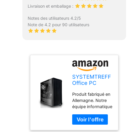
Livraison et emballage :
Notes des utilisateurs 4.2/5
Note de 4.2 pour 90 utilisateurs
SYSTEMTREFF
Office PC
30236843-a
Produit fabriqué en
Intel Core i3-
Allemagne. Notre
12100 4 x 4,3
équipe informatique
GHz | UHD 730
expérimentée
4K HDMI DX12 |
garantit la plus
1 to M.2 NVMe |
haute qualité pour
RAM DDR4 16
votre PC multimédia