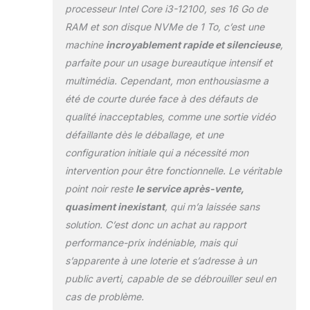
mémoire DDR4, ce
processeur Intel Core i3-12100, ses 16 Go de
qui garantit
RAM et son disque NVMe de 1 To, c’est une
d'excellentes
machine
incroyablement rapide et silencieuse
,
performances pour
parfaite pour un usage bureautique intensif et
Windows 11. Cela
multimédia. Cependant, mon enthousiasme a
les rend idéaux
pour le travail à
été de courte durée face à des défauts de
domicile - que ce
qualité inacceptables, comme une sortie vidéo
soit au bureau à
défaillante dès le déballage, et une
domicile ou à l'école
configuration initiale qui a nécessité mon
à domicile, ils sont
parfaitement
intervention pour être fonctionnelle. Le véritable
équipés pour
point noir reste
le service après-vente,
travailler
quasiment inexistant
, qui m’a laissée sans
efficacement et en
solution. C’est donc un achat au rapport
douceur. Vos
données sont
performance-prix indéniable, mais qui
gérées sur un
s’apparente à une loterie et s’adresse à un
disque dur M.2
public averti, capable de se débrouiller seul en
NVMe rapide de
cas de problème.
1000 Go, sur lequel