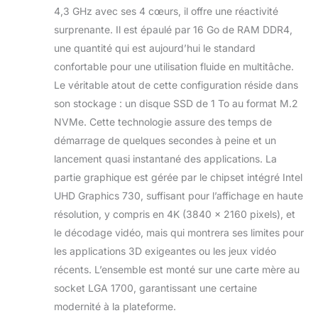
NVMe rapide de
4,3 GHz avec ses 4 cœurs, il offre une réactivité
1000 Go, sur lequel
surprenante. Il est épaulé par 16 Go de RAM DDR4,
Windows 11 et tous
une quantité qui est aujourd’hui le standard
les pilotes
confortable pour une utilisation fluide en multitâche.
nécessaires sont
déjà préinstallés.
Le véritable atout de cette configuration réside dans
LibreOffice facilite le
son stockage : un disque SSD de 1 To au format M.2
travail à domicile ou
NVMe. Cette technologie assure des temps de
à l'école à domicile
démarrage de quelques secondes à peine et un
en offrant une
lancement quasi instantané des applications. La
facilité d'utilisation
maximale. La carte
partie graphique est gérée par le chipset intégré Intel
mère se distingue
UHD Graphics 730, suffisant pour l’affichage en haute
par un vaste choix
résolution, y compris en 4K (3840 x 2160 pixels), et
de ports tels que 1
le décodage vidéo, mais qui montrera ses limites pour
port VGA, 1 HDMI, 2
DP, 1 PS/2, LAN, 3
les applications 3D exigeantes ou les jeux vidéo
ports audio de 3,5
récents. L’ensemble est monté sur une carte mère au
mm, ce qui en fait
socket LGA 1700, garantissant une certaine
un accessoire
modernité à la plateforme.
polyvalent idéal