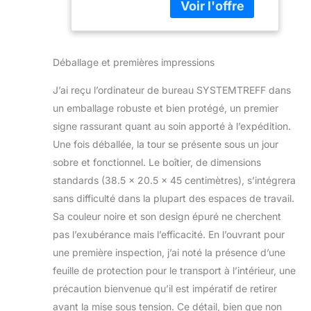
garantit la plus
1 to M.2 NVMe |
haute qualité pour
RAM DDR4 16
votre PC multimédia
Go | WLAN
Systemtreff Office.
Silent Desktop
Déballage et premières impressions
Grâce à des
Ordinateur de
composants PC
Bureau
J’ai reçu l’ordinateur de bureau SYSTEMTREFF dans
soigneusement
multimédia
sélectionnés et
un emballage robuste et bien protégé, un premier
parfaitement
signe rassurant quant au soin apporté à l’expédition.
coordonnés, nous
Une fois déballée, la tour se présente sous un jour
obtenons une
sobre et fonctionnel. Le boîtier, de dimensions
satisfaction client
exceptionnelle. En
standards (38.5 x 20.5 x 45 centimètres), s’intégrera
outre, Windows 11
sans difficulté dans la plupart des espaces de travail.
Pro est préinstallé
Sa couleur noire et son design épuré ne cherchent
pour vous garantir
pas l’exubérance mais l’efficacité. En l’ouvrant pour
une expérience
une première inspection, j’ai noté la présence d’une
prête à l'emploi et
transparente Votre
feuille de protection pour le transport à l’intérieur, une
appareil de travail
précaution bienvenue qu’il est impératif de retirer
est équipé du
avant la mise sous tension. Ce détail, bien que non
puissant Intel Core