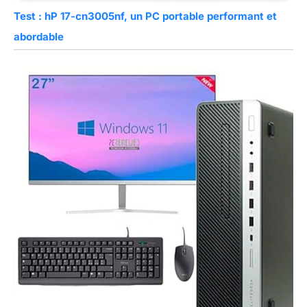
Test : hP 17-cn3005nf, un PC portable performant et
abordable