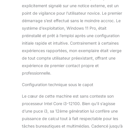
explicitement signalé sur une notice externe, est un
i3-12100 4 x 4,3
GHz et de 16 Go de
point de vigilance pour l’utilisateur novice. Le premier
mémoire DDR4, ce
démarrage s’est effectué sans le moindre accroc. Le
qui garantit
système d’exploitation, Windows 11 Pro, était
d'excellentes
préinstallé et prêt à l’emploi après une configuration
performances pour
Windows 11. Cela
initiale rapide et intuitive. Contrairement à certaines
les rend idéaux
expériences rapportées, mon exemplaire était vierge
pour le travail à
de tout compte utilisateur préexistant, offrant une
domicile - que ce
expérience de premier contact propre et
soit au bureau à
domicile ou à l'école
professionnelle.
à domicile, ils sont
Configuration technique sous le capot
parfaitement
équipés pour
Le cœur de cette machine est sans conteste son
travailler
efficacement et en
processeur Intel Core i3-12100. Bien qu’il s’agisse
douceur. Vos
d’une puce i3, sa 12ème génération lui confère une
données sont
puissance de calcul tout à fait respectable pour les
gérées sur un
tâches bureautiques et multimédias. Cadencé jusqu’à
disque dur M.2