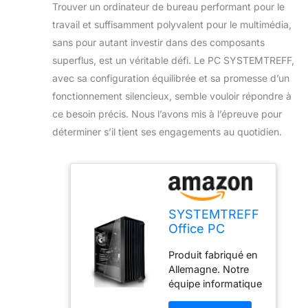
Trouver un ordinateur de bureau performant pour le
travail et suffisamment polyvalent pour le multimédia,
sans pour autant investir dans des composants
superflus, est un véritable défi. Le PC SYSTEMTREFF,
avec sa configuration équilibrée et sa promesse d’un
fonctionnement silencieux, semble vouloir répondre à
ce besoin précis. Nous l’avons mis à l’épreuve pour
déterminer s’il tient ses engagements au quotidien.
SYSTEMTREFF
Office PC
30236843-a
Produit fabriqué en
Intel Core i3-
Allemagne. Notre
12100 4 x 4,3
équipe informatique
GHz | UHD 730
expérimentée
4K HDMI DX12 |