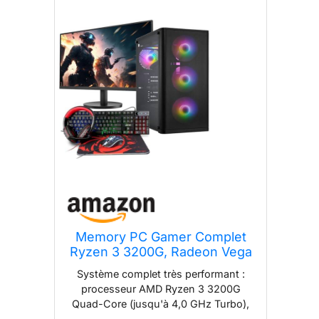
Memory PC Gamer Complet
Ryzen 3 3200G, Radeon Vega
8, 16 Go DDR4, SSD M.2 1000
Système complet très performant :
Go, Windows 11 Pro 64 Bits +
processeur AMD Ryzen 3 3200G
ecran Gaming 24 Pouces 100
Quad-Core (jusqu'à 4,0 GHz Turbo),
Hz + Ultron Hawk Gaming Kit
16 Go de mémoire vive DDR4-3200