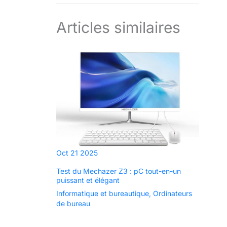
commencer à l'utiliser. Connectique : USB en facade
du boitier plus 4x USB-A 3.2 Gen 1 et 2x USB-A 2.0 a
l'arriere du Gigabyte A520M H ARGB, avec RJ-45
Articles similaires
LAN et audio.
Oct
21
2025
Test du Mechazer Z3 : pC tout-en-un
puissant et élégant
Informatique et bureautique
,
Ordinateurs
de bureau