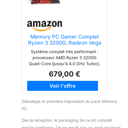
Memory PC Gamer Complet
Ryzen 3 3200G, Radeon Vega
8, 16 Go DDR4, SSD M.2 1000
Système complet très performant :
Go, Windows 11 Pro 64 Bits +
processeur AMD Ryzen 3 3200G
ecran Gaming 24 Pouces 100
Quad-Core (jusqu'à 4,0 GHz Turbo),
Hz + Ultron Hawk Gaming Kit
16 Go de mémoire vive DDR4-3200
679,00 €
4in1 USB DE (QWERTZ), Wi-FI
MHz Dual Channel et SSD M.2 rapide
de 1000 Go pour des temps de
chargement courts et un
fonctionnement ou un jeu fluide.
Refroidissement efficace et
Déballage et première impression du pack Memory
performances stables : le refroidisseur
PC
haut de gamme ENDORFY Spartan 5
MAX ARGB 180W maintient le
Dès la réception, le packaging de ce kit complet
processeur à une température
inspire confiance. On ne reçoit pas un, mais plusieurs