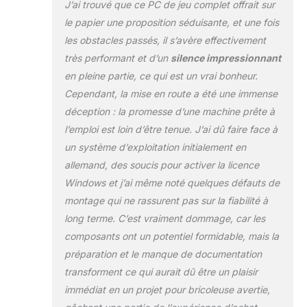
J’ai trouvé que ce PC de jeu complet offrait sur
des PC Memory : chaque système
le papier une proposition séduisante, et une fois
complet est fabriqué dans le nord de
l'Allemagne, équipé exclusivement de
les obstacles passés, il s’avère effectivement
composants de marque et soumis à
très performant et d’un
silence impressionnant
des tests approfondis pour garantir
en pleine partie, ce qui est un vrai bonheur.
une fiabilité maximale. Gratuit : 6 mois
Cependant, la mise en route a été une immense
de G Data Security. Connectique :
USB en facade du boitier plus 4x
déception : la promesse d’une machine prête à
USB-A 3.2 Gen 1 et 2x USB-A 2.0 a
l’emploi est loin d’être tenue. J’ai dû faire face à
l'arriere du Gigabyte A520M H ARGB ;
un système d’exploitation initialement en
avec une APU compatible, HDMI et
allemand, des soucis pour activer la licence
DisplayPort sont disponibles pour les
ecrans.
Windows et j’ai même noté quelques défauts de
montage qui ne rassurent pas sur la fiabilité à
long terme. C’est vraiment dommage, car les
composants ont un potentiel formidable, mais la
préparation et le manque de documentation
transforment ce qui aurait dû être un plaisir
immédiat en un projet pour bricoleuse avertie,