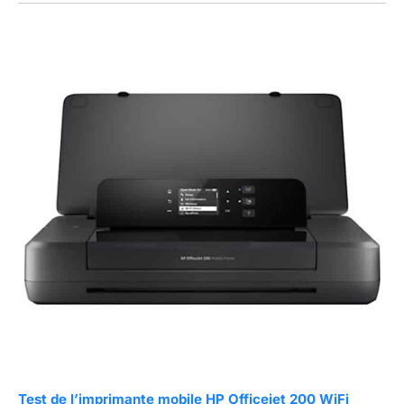
Test de l’imprimante mobile HP Officejet 200 WiFi