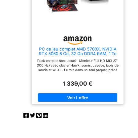
PC de jeu complet AMD 5700X, NVIDIA
RTX 5060 8 Go, 32 Go DDR4 RAM, 1 To
M.2 SSD, Win 11 Pro, écran gamer 27" 100
Pack complet sans souci - Moniteur Full HD MSI 27"
Hz, casque, clavier, souris, Wi-Fi
(100 Hz) avec clavier Hawk, souris, casque, tapis de
souris et Wi-Fi - Le tout dans un seul paquet, prêt à
l'emploi Des performances impressionnantes : la
NVIDIA RTX 5060 8 Go et le processeur efficace
1 339,00 €
Ryzen 7 5700X 8x 4.6 GHz sont les composants clés
pour une expérience de jeu impressionnante et des
performances fluides dans les applications
exigeantes Testé en profondeur : Chaque ordinateur
est soumis à un test de résistance intense avant
l’expédition. Ainsi, nous pouvons être sûrs que
chaque système fonctionne sans heurts, même dans
les conditions les plus difficiles. Prêt à l'emploi : le
système d'exploitation est déjà préinstallé, avec les
dernières mises à jour et totalement sans logiciel
publicitaire intrusif. Aucun logiciel supplémentaire
n'est nécessaire, il suffit de l'allumer et de