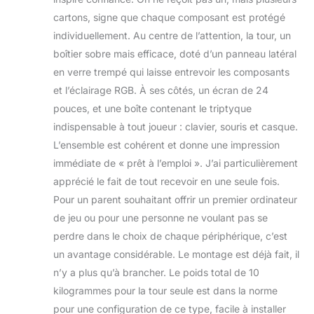
optimale, silencieusement et de
cartons, signe que chaque composant est protégé
manière esthétique grâce à son
éclairage ARGB. Clavier gaming avec
individuellement. Au centre de l’attention, la tour, un
disposition QWERTZ allemande
boîtier sobre mais efficace, doté d’un panneau latéral
(disposition standard en Allemagne)
en verre trempé qui laisse entrevoir les composants
Pack complet pour les débutants en
et l’éclairage RGB. À ses côtés, un écran de 24
gaming – inclut Windows 11 Pro 64
bits (préinstallé), adaptateur Wi-Fi,
pouces, et une boîte contenant le triptyque
carte graphique Radeon intégrée,
indispensable à tout joueur : clavier, souris et casque.
moniteur Full HD MSI 24 pouces (100
L’ensemble est cohérent et donne une impression
Hz), Ultron Hawk Gaming Kit 4in1 Set,
immédiate de « prêt à l’emploi ». J’ai particulièrement
USB, DE (QWERTZ). Qualité et sécurité
des PC Memory : chaque système
apprécié le fait de tout recevoir en une seule fois.
complet est fabriqué dans le nord de
Pour un parent souhaitant offrir un premier ordinateur
l'Allemagne, équipé exclusivement de
de jeu ou pour une personne ne voulant pas se
composants de marque et soumis à
perdre dans le choix de chaque périphérique, c’est
des tests approfondis pour garantir
une fiabilité maximale. Gratuit : 6 mois
un avantage considérable. Le montage est déjà fait, il
de G Data Security. Connectique :
n’y a plus qu’à brancher. Le poids total de 10
USB en facade du boitier plus 4x
kilogrammes pour la tour seule est dans la norme
USB-A 3.2 Gen 1 et 2x USB-A 2.0 a
pour une configuration de ce type, facile à installer
l'arriere du Gigabyte A520M H ARGB ;