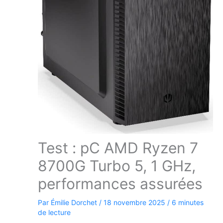
Test : pC AMD Ryzen 7
8700G Turbo 5, 1 GHz,
performances assurées
Par
Émilie Dorchet
/
18 novembre 2025
/
6 minutes
de lecture