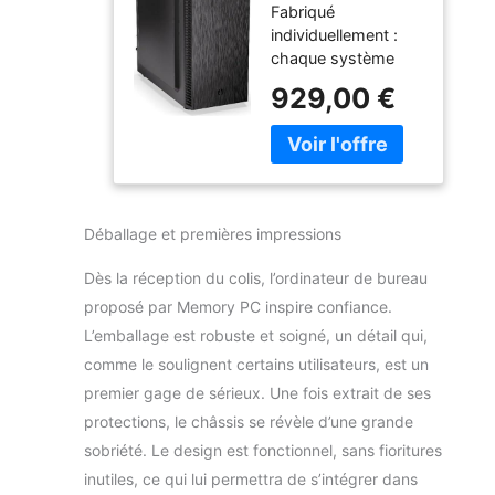
Fabriqué
SSD 1 To,
individuellement :
Graveur DVD,
chaque système
AMD Radeon
Memory PC est
780M, Windows
929,00 €
fabriqué par nos
11 Pro 64 bits
soins dans le nord
de l'Allemagne,
testé en détail et
expédié en toute
sécurité. Fiabilité :
Déballage et premières impressions
que ce soit au
bureau à domicile
Dès la réception du colis, l’ordinateur de bureau
ou en entreprise,
proposé par Memory PC inspire confiance.
nos ordinateurs de
L’emballage est robuste et soigné, un détail qui,
bureau Memory PC
sont conçus pour
comme le soulignent certains utilisateurs, est un
être efficaces. Nous
premier gage de sérieux. Une fois extrait de ses
utilisons uniquement
protections, le châssis se révèle d’une grande
les derniers
sobriété. Le design est fonctionnel, sans fioritures
matériels de
marques connues.
inutiles, ce qui lui permettra de s’intégrer dans