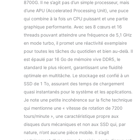
8700G. Il ne s’agit pas d’un simple processeur, mais
garantir des
d’une APU (Accelerated Processing Unit), une puce
performances
maximales. Équipé
qui combine à la fois un CPU puissant et une partie
de ports modernes
graphique performante. Avec ses 8 cœurs et 16
tels que HDMI, 8
threads pouvant atteindre une fréquence de 5,1 GHz
ports USB, LAN
en mode turbo, il promet une réactivité exemplaire
Gigabit et un
pour toutes les tâches du quotidien et bien au-delà. Il
emplacement PCIe,
ce système offre
est épaulé par 16 Go de mémoire vive DDR5, le
une connectivité et
standard le plus récent, garantissant une fluidité
une flexibilité
optimale en multitâche. Le stockage est confié à un
maximales. Idéal
SSD de 1 To, assurant des temps de chargement
pour les
applications
quasi instantanés pour le système et les applications.
actuelles et prêt
Je note une petite incohérence sur la fiche technique
pour les futures
qui mentionne une « vitesse de rotation de 7200
mises à niveau
tours/minute », une caractéristique propre aux
disques durs mécaniques et non aux SSD qui, par
nature, n’ont aucune pièce mobile. Il s’agit