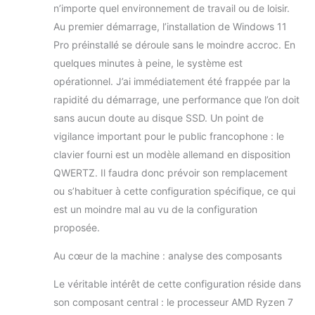
Sécurité à l'avenir :
n’importe quel environnement de travail ou de loisir.
chaque système est
Au premier démarrage, l’installation de Windows 11
conçu pour une
Pro préinstallé se déroule sans le moindre accroc. En
mise à niveau
future. La mémoire
quelques minutes à peine, le système est
vive et les disques
opérationnel. J’ai immédiatement été frappée par la
durs peuvent être
rapidité du démarrage, une performance que l’on doit
facilement étendus
sans aucun doute au disque SSD. Un point de
si nécessaire. Sûr et
stable : chaque
vigilance important pour le public francophone : le
système Memory
clavier fourni est un modèle allemand en disposition
PC est livré avec le
QWERTZ. Il faudra donc prévoir son remplacement
dernier système
ou s’habituer à cette configuration spécifique, ce qui
d'exploitation et
toutes les mises à
est un moindre mal au vu de la configuration
jour. Nous
proposée.
renonçons
délibérément aux
Au cœur de la machine : analyse des composants
logiciels
publicitaires
Le véritable intérêt de cette configuration réside dans
gênants ou
son composant central : le processeur AMD Ryzen 7
bloatware pour