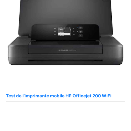
Test de l’imprimante mobile HP Officejet 200 WiFi