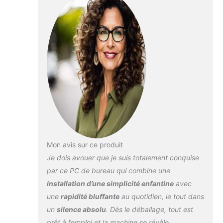
bureau à domicile
ou en entreprise,
nos ordinateurs de
bureau Memory PC
sont conçus pour
être efficaces. Nous
utilisons uniquement
les derniers
matériels de
marques connues.
Sécurité à l'avenir :
chaque système est
conçu pour une
mise à niveau
Mon avis sur ce produit
future. La mémoire
Je dois avouer que je suis totalement conquise
vive et les disques
durs peuvent être
par ce PC de bureau qui combine une
facilement étendus
installation d’une simplicité enfantine
avec
si nécessaire. Sûr et
une
rapidité bluffante
au quotidien, le tout dans
stable : chaque
un
silence absolu
. Dès le déballage, tout est
système Memory
PC est livré avec le
prêt à l’emploi et la machine se révèle