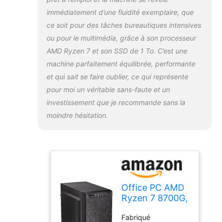
dernier système
immédiatement d’une fluidité exemplaire, que
d'exploitation et
ce soit pour des tâches bureautiques intensives
toutes les mises à
ou pour le multimédia, grâce à son processeur
jour. Nous
renonçons
AMD Ryzen 7 et son SSD de 1 To. C’est une
délibérément aux
machine parfaitement équilibrée, performante
logiciels
et qui sait se faire oublier, ce qui représente
publicitaires
pour moi un véritable sans-faute et un
gênants ou
bloatware pour
investissement que je recommande sans la
garantir des
moindre hésitation.
performances
maximales. Équipé
de ports modernes
tels que HDMI, 8
ports USB, LAN
Gigabit et un
emplacement PCIe,
Office PC AMD
ce système offre
Ryzen 7 8700G,
une connectivité et
16 Go DDR5,
une flexibilité
Fabriqué
SSD 1 To,