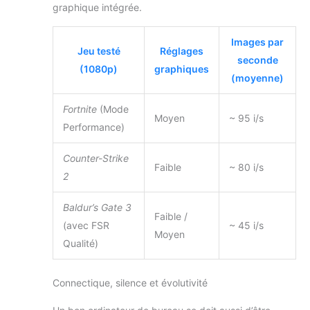
graphique intégrée.
Images par
Jeu testé
Réglages
seconde
(1080p)
graphiques
(moyenne)
Fortnite
(Mode
Moyen
~ 95 i/s
Performance)
Counter-Strike
Faible
~ 80 i/s
2
Baldur’s Gate 3
Faible /
(avec FSR
~ 45 i/s
Moyen
Qualité)
Connectique, silence et évolutivité