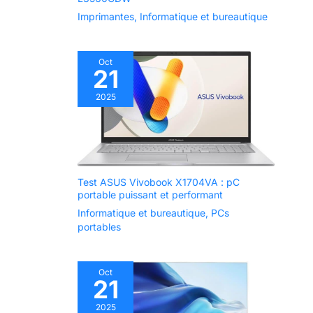
domestique ou
professionnelle et
Imprimantes
,
Informatique et bureautique
imprimer depuis
vos appareils
mobiles, tablettes et
Oct
21
ordinateurs
portables*
2025
Technologie Zéro
Chaleur - Grâce à la
technologie Zéro
Chaleur Micro
Piezo, vous
bénéficiez d’une
Test ASUS Vivobook X1704VA : pC
consommation
portable puissant et performant
d’énergie réduite et
Informatique et bureautique
,
PCs
vous avez besoin
portables
de moins de pièces
de rechange - La
tête d’impression
Oct
est également
21
préinstallée afin de
2025
simplifier