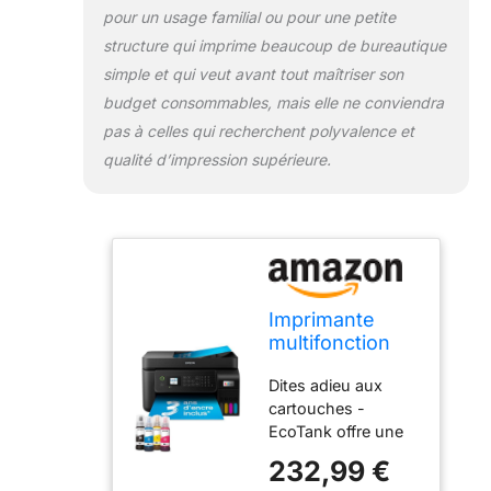
pouvez imprimer,
pour un usage familial ou pour une petite
copier et numériser
structure qui imprime beaucoup de bureautique
des documents et
simple et qui veut avant tout maîtriser son
des photos, mais
budget consommables, mais elle ne conviendra
aussi configurer,
surveiller et
pas à celles qui recherchent polyvalence et
dépanner votre
qualité d’impression supérieure.
imprimante, le tout
depuis votre
téléphone ou votre
tablette
Nombreuses
fonctionnalités -
Grâce à son écran
Imprimante
couleur LCD de 3,7
multifonction
cm, à son chargeur
A4 Wi-Fi
automatique de
Dites adieu aux
EcoTank ET-
documents de 30
cartouches -
4800 équipée
pages, à son fax et
EcoTank offre une
de réservoirs
à son bac papier
impression simple
d’encre, avec
232,99 €
arrière de 100
aux particuliers et
jusqu’à 3 ans