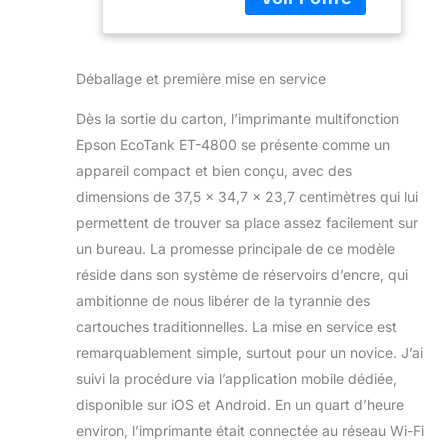
entreprises : les
réservoirs d’encre
ultra haute capacité
sont facilement
Déballage et première mise en service
rechargeables et les
bouteilles sont
Dès la sortie du carton, l’imprimante multifonction
dotées d’un
Epson EcoTank ET-4800 se présente comme un
détrompeur pour ne
appareil compact et bien conçu, avec des
plus se tromper de
couleur en
dimensions de 37,5 x 34,7 x 23,7 centimètres qui lui
remplissant le
permettent de trouver sa place assez facilement sur
réservoir
un bureau. La promesse principale de ce modèle
Économies à long
réside dans son système de réservoirs d’encre, qui
terme - Cette
imprimante
ambitionne de nous libérer de la tyrannie des
multifonction vous
cartouches traditionnelles. La mise en service est
permet
remarquablement simple, surtout pour un novice. J’ai
d’économiser
suivi la procédure via l’application mobile dédiée,
jusqu’à 90 % sur
les coûts de
disponible sur iOS et Android. En un quart d’heure
l’encre* et elle est
environ, l’imprimante était connectée au réseau Wi-Fi
livrée avec