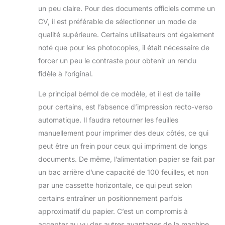
votre imprimante
un peu claire. Pour des documents officiels comme un
*Voir les notes de
CV, il est préférable de sélectionner un mode de
bas de page 1 à 15
qualité supérieure. Certains utilisateurs ont également
sur la page Web
dédiée à Epson
noté que pour les photocopies, il était nécessaire de
EcoTank
forcer un peu le contraste pour obtenir un rendu
fidèle à l’original.
Le principal bémol de ce modèle, et il est de taille
pour certains, est l’absence d’impression recto-verso
automatique. Il faudra retourner les feuilles
manuellement pour imprimer des deux côtés, ce qui
peut être un frein pour ceux qui impriment de longs
documents. De même, l’alimentation papier se fait par
un bac arrière d’une capacité de 100 feuilles, et non
par une cassette horizontale, ce qui peut selon
certains entraîner un positionnement parfois
approximatif du papier. C’est un compromis à
accepter au vu des autres avantages de la machine.