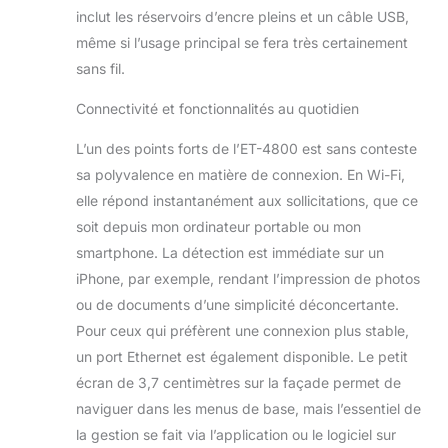
copier et numériser
inclut les réservoirs d’encre pleins et un câble USB,
des documents et
même si l’usage principal se fera très certainement
des photos, mais
sans fil.
aussi configurer,
surveiller et
Connectivité et fonctionnalités au quotidien
dépanner votre
imprimante, le tout
L’un des points forts de l’ET-4800 est sans conteste
depuis votre
sa polyvalence en matière de connexion. En Wi-Fi,
téléphone ou votre
tablette
elle répond instantanément aux sollicitations, que ce
Nombreuses
soit depuis mon ordinateur portable ou mon
fonctionnalités -
smartphone. La détection est immédiate sur un
Grâce à son écran
iPhone, par exemple, rendant l’impression de photos
couleur LCD de 3,7
cm, à son chargeur
ou de documents d’une simplicité déconcertante.
automatique de
Pour ceux qui préfèrent une connexion plus stable,
documents de 30
un port Ethernet est également disponible. Le petit
pages, à son fax et
écran de 3,7 centimètres sur la façade permet de
à son bac papier
naviguer dans les menus de base, mais l’essentiel de
arrière de 100
feuilles ainsi qu’à
la gestion se fait via l’application ou le logiciel sur