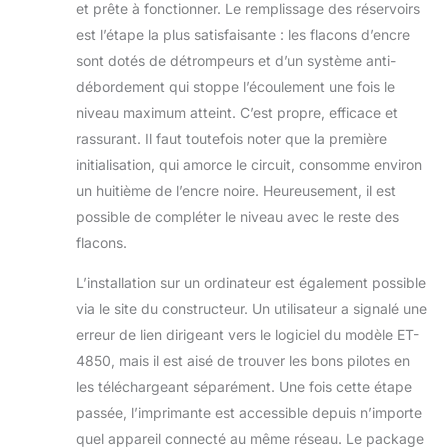
et prête à fonctionner. Le remplissage des réservoirs
l’équivalent de
est l’étape la plus satisfaisante : les flacons d’encre
jusqu’à 3 ans
d’encre* - Un jeu de
sont dotés de détrompeurs et d’un système anti-
bouteilles d’encre
débordement qui stoppe l’écoulement une fois le
permet d’imprimer
niveau maximum atteint. C’est propre, efficace et
jusqu’à 4 500
rassurant. Il faut toutefois noter que la première
pages en
monochrome et 7
initialisation, qui amorce le circuit, consomme environ
500 pages en
un huitième de l’encre noire. Heureusement, il est
couleur*, soit
possible de compléter le niveau avec le reste des
l’équivalent de 72
flacons.
cartouches
d’encre* Application
L’installation sur un ordinateur est également possible
Epson Smart Panel
via le site du constructeur. Un utilisateur a signalé une
- Cette application
vous permet de
erreur de lien dirigeant vers le logiciel du modèle ET-
contrôler votre
4850, mais il est aisé de trouver les bons pilotes en
imprimante à partir
les téléchargeant séparément. Une fois cette étape
de votre appareil
passée, l’imprimante est accessible depuis n’importe
mobile* - Vous
pouvez imprimer,
quel appareil connecté au même réseau. Le package