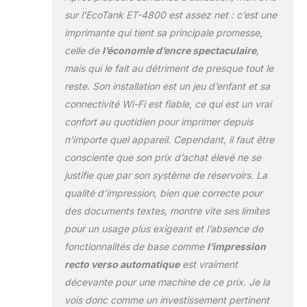
livrée avec
sur l’EcoTank ET-4800 est assez net : c’est une
l’équivalent de
imprimante qui tient sa principale promesse,
jusqu’à 3 ans
celle de
l’économie d’encre spectaculaire
,
d’encre* - Un jeu de
mais qui le fait au détriment de presque tout le
bouteilles d’encre
permet d’imprimer
reste. Son installation est un jeu d’enfant et sa
jusqu’à 4 500
connectivité Wi-Fi est fiable, ce qui est un vrai
pages en
confort au quotidien pour imprimer depuis
monochrome et 7
n’importe quel appareil. Cependant, il faut être
500 pages en
couleur*, soit
consciente que son prix d’achat élevé ne se
l’équivalent de 72
justifie que par son système de réservoirs. La
cartouches
qualité d’impression, bien que correcte pour
d’encre* Application
des documents textes, montre vite ses limites
Epson Smart Panel
- Cette application
pour un usage plus exigeant et l’absence de
vous permet de
fonctionnalités de base comme
l’impression
contrôler votre
recto verso automatique
est vraiment
imprimante à partir
décevante pour une machine de ce prix. Je la
de votre appareil
mobile* - Vous
vois donc comme un investissement pertinent