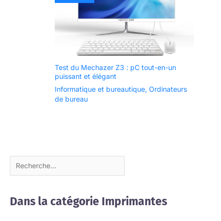
l’installation de
votre imprimante
*Voir les notes de
bas de page 1 à 15
sur la page Web
dédiée à Epson
Test du Mechazer Z3 : pC tout-en-un
EcoTank
puissant et élégant
Informatique et bureautique
,
Ordinateurs
de bureau
Dans la catégorie Imprimantes