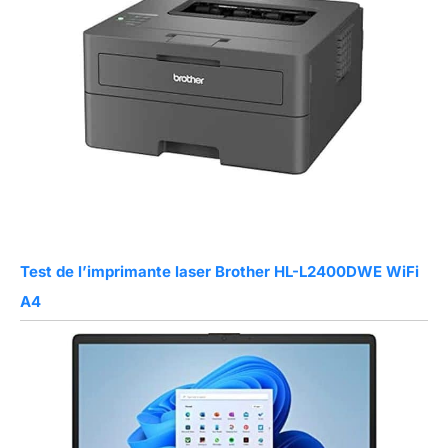
Test de l’imprimante laser Brother HL-L2400DWE WiFi
A4