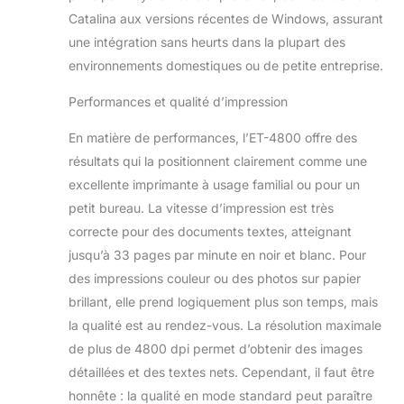
imprimer depuis
Catalina aux versions récentes de Windows, assurant
vos appareils
une intégration sans heurts dans la plupart des
mobiles, tablettes et
environnements domestiques ou de petite entreprise.
ordinateurs
portables*
Performances et qualité d’impression
Technologie Zéro
Chaleur - Grâce à la
En matière de performances, l’ET-4800 offre des
technologie Zéro
résultats qui la positionnent clairement comme une
Chaleur Micro
excellente imprimante à usage familial ou pour un
Piezo, vous
bénéficiez d’une
petit bureau. La vitesse d’impression est très
consommation
correcte pour des documents textes, atteignant
d’énergie réduite et
jusqu’à 33 pages par minute en noir et blanc. Pour
vous avez besoin
des impressions couleur ou des photos sur papier
de moins de pièces
de rechange - La
brillant, elle prend logiquement plus son temps, mais
tête d’impression
la qualité est au rendez-vous. La résolution maximale
est également
de plus de 4800 dpi permet d’obtenir des images
préinstallée afin de
détaillées et des textes nets. Cependant, il faut être
simplifier
l’installation de
honnête : la qualité en mode standard peut paraître