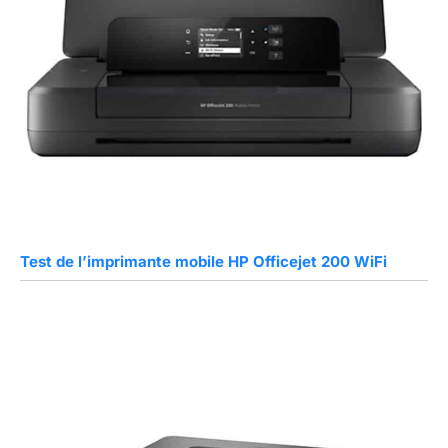
Test de l’imprimante mobile HP Officejet 200 WiFi