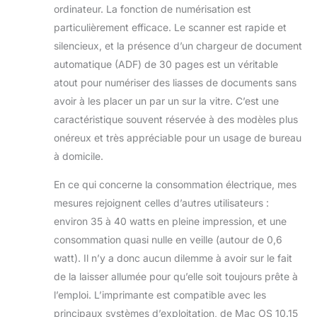
des vitesses
ordinateur. La fonction de numérisation est
d’impression de 10
particulièrement efficace. Le scanner est rapide et
pages par minute*,
silencieux, et la présence d’un chargeur de document
vous pouvez
effectuer
automatique (ADF) de 30 pages est un véritable
rapidement
atout pour numériser des liasses de documents sans
plusieurs tâches en
avoir à les placer un par un sur la vitre. C’est une
toute simplicité
caractéristique souvent réservée à des modèles plus
Flexibilité moderne
- Grâce à son
onéreux et très appréciable pour un usage de bureau
design compact et
à domicile.
à sa connectivité
complète Wi-Fi, Wi-
En ce qui concerne la consommation électrique, mes
Fi Direct et
mesures rejoignent celles d’autres utilisateurs :
Ethernet, vous
environ 35 à 40 watts en pleine impression, et une
pouvez facilement
consommation quasi nulle en veille (autour de 0,6
intégrer cette
imprimante
watt). Il n’y a donc aucun dilemme à avoir sur le fait
multifonction à
de la laisser allumée pour qu’elle soit toujours prête à
votre installation
l’emploi. L’imprimante est compatible avec les
domestique ou
principaux systèmes d’exploitation, de Mac OS 10.15
professionnelle et