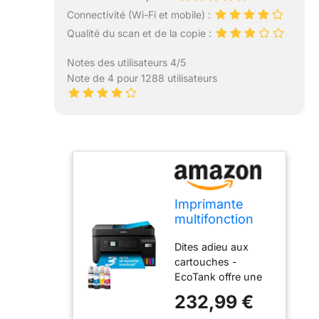
Connectivité (Wi-Fi et mobile) :
Qualité du scan et de la copie :
Notes des utilisateurs 4/5
Note de 4 pour 1288 utilisateurs
Imprimante
multifonction
A4 Wi-Fi
Dites adieu aux
EcoTank ET-
cartouches -
4800 équipée
EcoTank offre une
de réservoirs
impression simple
d’encre, avec
232,99 €
aux particuliers et
jusqu’à 3 ans