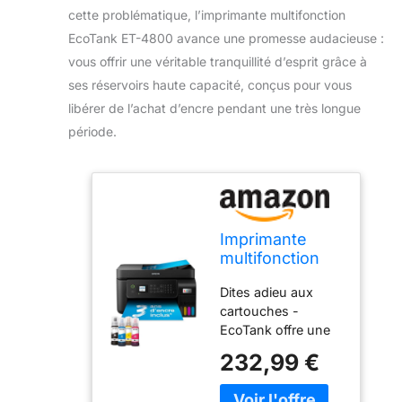
cette problématique, l’imprimante multifonction
EcoTank ET-4800 avance une promesse audacieuse :
vous offrir une véritable tranquillité d’esprit grâce à
ses réservoirs haute capacité, conçus pour vous
libérer de l’achat d’encre pendant une très longue
période.
Imprimante
multifonction
A4 Wi-Fi
Dites adieu aux
EcoTank ET-
cartouches -
4800 équipée
EcoTank offre une
de réservoirs
impression simple
d’encre, avec
232,99 €
aux particuliers et
jusqu’à 3 ans
aux petites
d’encre inclus