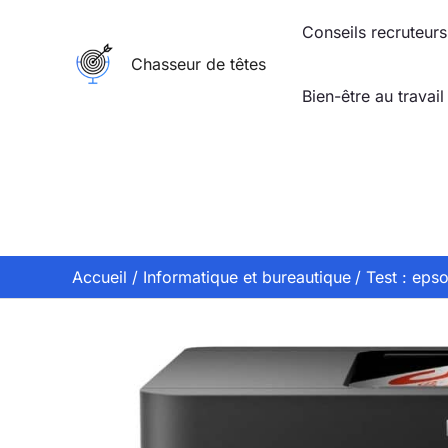
Aller
Conseils recruteurs
au
Chasseur de têtes
contenu
Bien-être au travail
Accueil
Informatique et bureautique
Test : ep