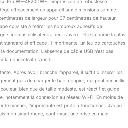
orce Pro WF-4820DWF, l’impression de robustesse
t de numériser presque partout. Interface utilisateur
otège efficacement un appareil aux dimensions somme
mplifiez vos tâches d'impression grâce à l'écran tactile de
le à utiliser. Le chargeur automatique de documents traite
entimètres de largeur pour 37 centimètres de hauteur.
ages A4, ce qui améliore la productivité et rationalise votre
tape consiste à retirer les nombreux adhésifs de
l.
é certains utilisateurs, peut s’avérer être la partie la plus
est standard et efficace : l’imprimante, un jeu de cartouches
t la documentation. L’absence de câble USB n’est pas
 la connectivité sans fil.
nte. Après avoir branché l’appareil, il suffit d’insérer les
ement puis de charger le bac à papier, qui peut accueillir
 couleur, bien que de taille modeste, est réactif et guide
tiale, notamment la connexion au réseau Wi-Fi. En moins de
 le manuel, l’imprimante est prête à fonctionner. J’ai pu
uis mon smartphone, confirmant une prise en main