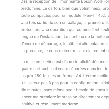
Dès la réception de l’imprimante Epson WorkF
d'imprimer e
prédomine. Le carton, bien que volumineux, pr
intuitive: Si
10,9 cm faci
toute compactes pour un modèle 4-en-1 : 45,5 c
jusqu'à 35 p
Une fois sortie de son emballage, la première é
flux de travai
protection. Une opération qui, comme l’ont soulign
longue de l’installation. Le contenu de la boîte 
d’encre de démarrage, le câble d’alimentation e
surprenante, le constructeur misant clairement sur
La mise en service est d’une simplicité déconcerta
quatre cartouches d’encre séparées dans leur log
jusqu’à 250 feuilles au format A4. L’écran tactile
l’utilisateur pas à pas pour la configuration ini
dix minutes, sans même avoir besoin de consulter
lancer ma première impression directement dep
intuitive et résolument moderne.