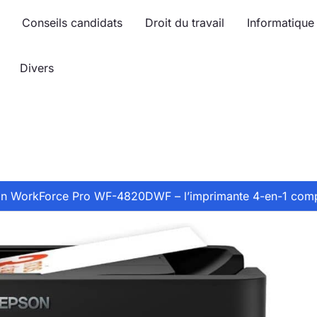
Conseils candidats
Droit du travail
Informatique
Divers
son WorkForce Pro WF-4820DWF – l’imprimante 4-en-1 com