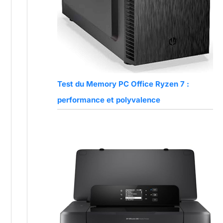
Test du Memory PC Office Ryzen 7 :
performance et polyvalence