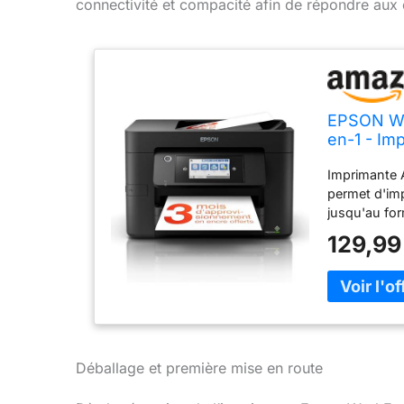
connectivité et compacité afin de répondre aux
EPSON Wo
en-1 - Im
- WiFi Di
Imprimante 
Precision
permet d'imp
jusqu'au fo
les petites 
129,99
vitesses de 
PrecisionCor
à celles du 
d'encre éco
séparées, 50
et XL, elles
rapport qual
Déballage et première mise en route
flexibles ave
gratuites E