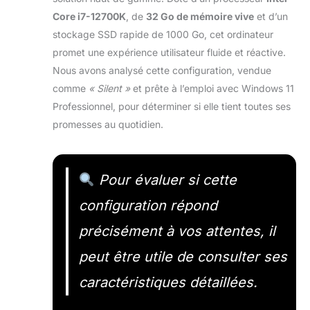
Core i7-12700K
, de
32 Go de mémoire vive
et d’un
stockage SSD rapide de 1000 Go, cet ordinateur
promet une expérience utilisateur fluide et réactive.
Nous avons analysé cette configuration, vendue
comme
« Silent »
et prête à l’emploi avec Windows 11
Professionnel, pour déterminer si elle tient toutes ses
promesses au quotidien.
Pour évaluer si cette
configuration répond
précisément à vos attentes, il
peut être utile de consulter ses
caractéristiques détaillées.