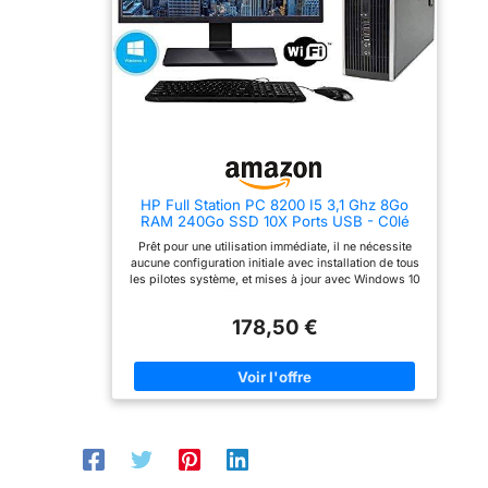
à l'emploi] - Le PC est
configuré par nos
techniciens expérimentés
dans l'industrie, nous
installons Libre Office,
Antivirus, Chrome, VLC
pour utiliser l'ordinateur
portable immédiatement et
utiliser au premier
démarrage sans l'aide
d'un technicien
Reconditionné : le produit
reconditionné a été
HP Full Station PC 8200 I5 3,1 Ghz 8Go
inspecté, testé et nettoyé
RAM 240Go SSD 10X Ports USB - C0lé
professionnellement.
WI-FI + Moniteur Dell 2014HF + Clavier et
L'accessoire n'est peut-
Prêt pour une utilisation immédiate, il ne nécessite
Souris Trust...(Reconditionné)
être pas original, mais il
aucune configuration initiale avec installation de tous
est compatible et
les pilotes système, et mises à jour avec Windows 10
entièrement fonctionnel. Le
Pro 64bit, Libre Office, Antivirus, logiciel de retouche
produit peut être livré
photo, application d'assistance à distance avec
178,50 €
dans une boîte générique.
support technique inclus. pour garantir un haut niveau
de qualité. HP Elite 8200 Sff - Ordinateur de bureau
(Intel Core I5-2400 Quad Core, 8 Go de RAM, 240 Go
de SSD, DVD, WINDOWS 10 PRO d'origine) Module
Wi-Fi inclus + clavier et souris HP POSTAZIONE
COMPLETA PC 8200 I5 3,1 Ghz 8GB RAM 240GB
SSD 10X PORTE USB - key WI-FI + MONITOR Dell
2014HF + Tastiera e Mouse TRUST (Ricondizionato)