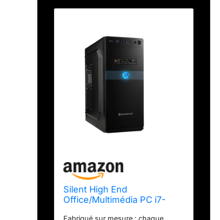
Silent High End
Office/Multimédia PC i7-
12700K 32Go DDR4 RAM
Fabriqué sur mesure : chaque