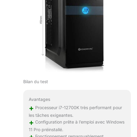
Bilan du test
Avantages
+
Processeur i7-12700K très performant pour
les tâches exigeantes.
+
Configuration prête à l’emploi avec Windows
11 Pro préinstallé.
+
Fonctionnement remarquablement