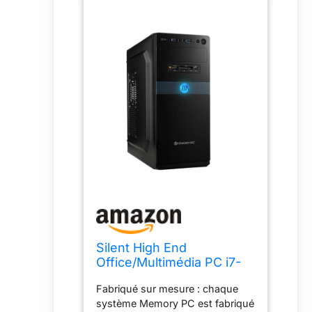
Silent High End
Office/Multimédia PC i7-
12700K 32Go DDR4 RAM
Fabriqué sur mesure : chaque
1000Go SSD Graveur DVD
système Memory PC est fabriqué
Graveur DVD Windows 11