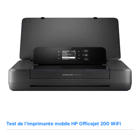
Test de l’imprimante mobile HP Officejet 200 WiFi