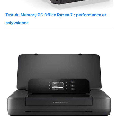
Test du Memory PC Office Ryzen 7 : performance et
polyvalence