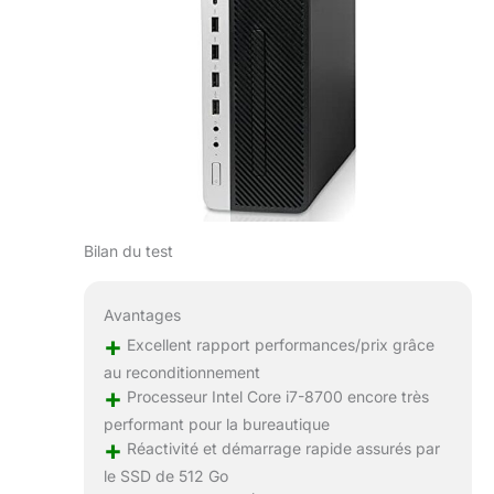
Bilan du test
Avantages
+
Excellent rapport performances/prix grâce
au reconditionnement
+
Processeur Intel Core i7-8700 encore très
performant pour la bureautique
+
Réactivité et démarrage rapide assurés par
le SSD de 512 Go