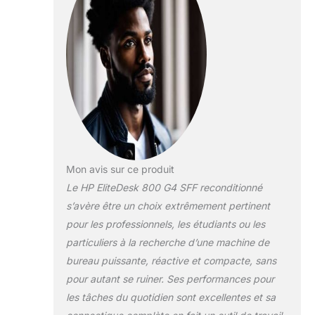
Mon avis sur ce produit
Le HP EliteDesk 800 G4 SFF reconditionné
s’avère être un choix extrêmement pertinent
pour les professionnels, les étudiants ou les
particuliers à la recherche d’une machine de
bureau puissante, réactive et compacte, sans
pour autant se ruiner. Ses performances pour
les tâches du quotidien sont excellentes et sa