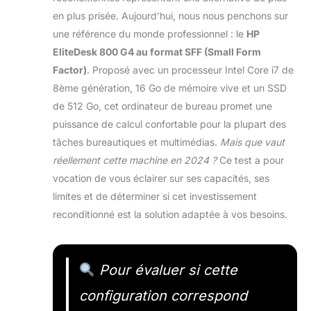
en plus prisée. Aujourd’hui, nous nous penchons sur
une référence du monde professionnel : le
HP
EliteDesk 800 G4 au format SFF (Small Form
Factor)
. Proposé avec un processeur Intel Core i7 de
8ème génération, 16 Go de mémoire vive et un SSD
de 512 Go, cet ordinateur de bureau promet une
puissance de calcul confortable pour la plupart des
tâches bureautiques et multimédias.
Mais que vaut
réellement cette machine en 2024 ?
Ce test a pour
vocation de vous éclairer sur ses capacités, ses
limites et de déterminer si cet investissement
reconditionné est la solution adaptée à vos besoins.
Pour évaluer si cette
configuration correspond