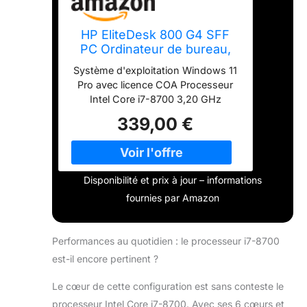
HP EliteDesk 800 G4 SFF
PC Ordinateur de bureau,
Intel i7-8700, Mémoire RAM
Système d'exploitation Windows 11
16 Go, Disque SSD 512 Go
Pro avec licence COA Processeur
Windows 11 Pro
Intel Core i7-8700 3,20 GHz
(reconditionné)
(jusqu'à 4,60 GHz en Turbo
339,00 €
Boost/6 Core - 12 Thread) RAM 16
Go DDR4 + SSD 512 Go Ports et
connexions : 6 x USB 3.1 Gen1 + 1 x
USB 3.1 Type C + 4 x USB 2.0 | 2
Disponibilité et prix à jour – informations
ports d'affichage (audio et vidéo) |
fournies par Amazon
Produit reconditionné
professionnellement inspecté, testé
et nettoyé par des fournisseurs
Performances au quotidien : le processeur i7-8700
qualifiés d'Amazon. Emballé dans
un carton neutre, à l'intérieur en
est-il encore pertinent ?
plus du PC se trouve le câble
d'alimentation.
Le cœur de cette configuration est sans conteste le
processeur Intel Core i7-8700. Avec ses 6 cœurs et