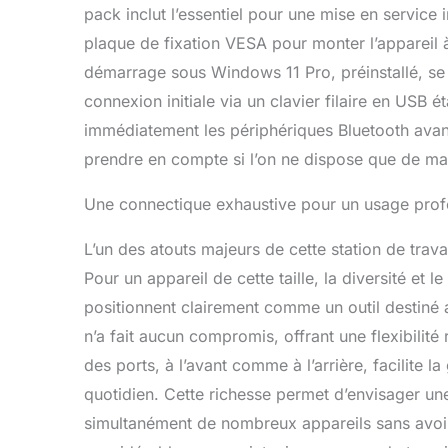
avec des mac
pack inclut l’essentiel pour une mise en service
automates 
plaque de fixation VESA pour monter l’appareil à
ÉCRANS】 L'o
démarrage sous Windows 11 Pro, préinstallé, se 
(4K @ 60 Hz)
(DP/Data) de
connexion initiale via un clavier filaire en USB 
haute définit
immédiatement les périphériques Bluetooth avant
pour le trav
LAN, WiFi6 
prendre en compte si l’on ne dispose que de maté
assure des co
Bluetooth 5.2
Une connectique exhaustive pour un usage prof
pour tous vo
diverses tâ
L’un des atouts majeurs de cette station de trav
POLYVALENT
Pour un appareil de cette taille, la diversité et
de ports pou
(480 Mbps), 
positionnent clairement comme un outil destiné 
Hz), 1 Displ
n’a fait aucun compromis, offrant une flexibilité
microphone)
des ports, à l’avant comme à l’arrière, facilite l
1 port Type-
port Etherne
quotidien. Cette richesse permet d’envisager un
grande flexi
simultanément de nombreux appareils sans avoir
GMKtec】 GMK