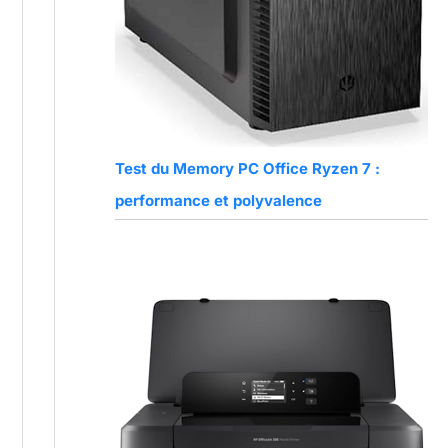
Test du Memory PC Office Ryzen 7 :
performance et polyvalence