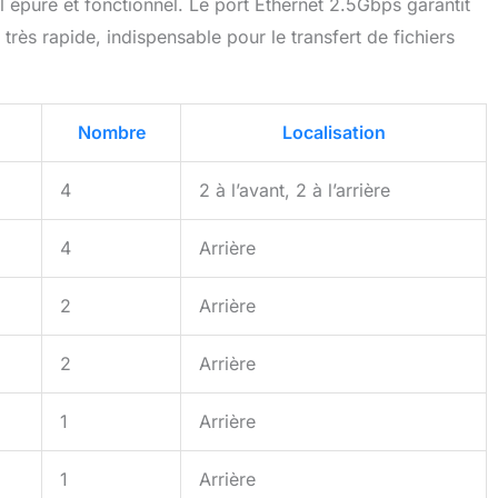
 de la date d'achat. Tous les défauts de conception et de
 épuré et fonctionnel. Le port Ethernet 2.5Gbps garantit
sont couverts. Avec une équipe après-vente
 très rapide, indispensable pour le transfert de fichiers
lle toujours prête à répondre à vos besoins, vous pouvez
ous détendre et profiter de votre Mini PC.
Nombre
Localisation
4
2 à l’avant, 2 à l’arrière
4
Arrière
2
Arrière
2
Arrière
1
Arrière
1
Arrière