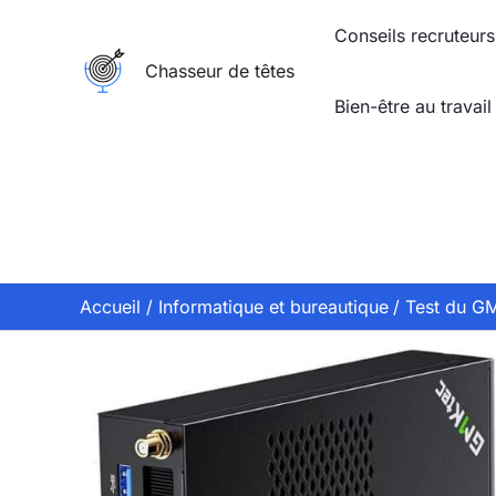
Aller
Conseils recruteurs
au
Chasseur de têtes
contenu
Bien-être au travail
Accueil
Informatique et bureautique
Test du GM