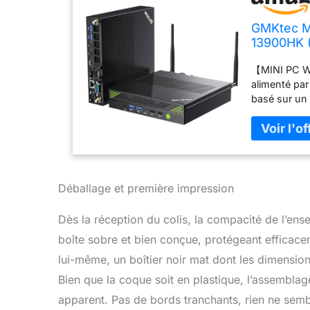
GMKtec Min
13900HK (
Go DDR5 
【MINI PC W
USB/COM/
alimenté par
basé sur un
une fréquen
et d'un TDP 
les tâches e
des performa
DDR5 & 512
à double ca
Déballage et première impression
PCIe X4 NVM
de la mémoir
Dès la réception du colis, la compacité de l’e
emplacement
boîte sobre et bien conçue, protégeant efficace
12 To (3*4T
besoins en
lui-même, un boîtier noir mat dont les dimension
port COM per
Bien que la coque soit en plastique, l’assemblage
l'acquisiti
apparent. Pas de bords tranchants, rien ne semble
le rendant p