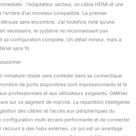
hines, les systèmes de point de vente (POS) et les
 immédiate : l’adaptateur secteur, un câble HDMI et une
programmables (PLC). 【AFFICHAGE 8K SUR QUATRE
 l’arrière d’un moniteur compatible. Le premier
rdinateur Mini PC GMKtec K10 offre deux ports HDMI 2.0
déroule sans encombre. J’ai toutefois noté qu’une
, un DisplayPort 1.4 (8K @ 60 Hz) et un port Type-C
 10 Gbit/s. Ce Mini PC prend en charge l'affichage ultra-
était nécessaire, le système ne reconnaissant pas
ion et les configurations multi-écrans, ce qui le rend idéal
 sa configuration complète. Un détail mineur, mais à
ail professionnel et les applications d'entreprise. 【2.5G
& BT 5.2】 Le port Ethernet Realtek RTL8125BG 2.5G
riel sans fil.
nnexions filaires ultra-rapides, tandis que le WiFi6 et le
 offrent une connectivité sans fil fiable et à haut débit
essionnel
s appareils, garantissant des performances fluides pour
ches gourmandes en réseau. 【CONNECTIVITÉ I/O
ail miniature réside sans conteste dans sa connectique.
E】 Le Mini PC GMKtec K10 propose une large gamme
 le nombre de ports disponibles sont impressionnants et le
r répondre à des besoins variés, incluant 4 ports USB 2.0
4 ports USB 3.2 (10 Gbit/s), 2 ports HDMI 2.0 (4K @ 60
aux professionnels et aux utilisateurs exigeants. GMKtec
ayPort 1.4 (8K @ 60 Hz), 1 prise audio 3,5 mm (casque +
 rare sur ce segment de marché. La répartition intelligente
, 1 port COM pour les systèmes industriels et embarqués,
a gestion des câbles et l’accès aux périphériques du
C (DP/Données, USB 3.2 Gen2, sans alimentation PD), 1
t RJ45 2.5G et 1 entrée DC (2,5*5,5 mm), offrant une
e configuration multi-écrans performante et de connecter
bilité pour divers appareils et périphériques. 【GARANTIE
 recours à des hubs externes, ce qui est un avantage
tec offre une garantie limitée d'un an pour chaque mini