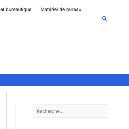
R
 et bureautique
Matériel de bureau
e
Recherche
c
h
e
r
c
h
e
r