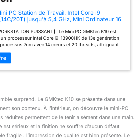
i PC Station de Travail, Intel Core i9
14C/20T) jusqu'à 5,4 GHz, Mini Ordinateur 16
RAM 512Go SSD avec W-11 Pro, 8 Ports
ORKSTATION PUISSANT】 Le Mini PC GMKtec K10 est
HDMI/DP pour Bureau et Entreprise
 un processeur Intel Core i9-13900HK de 13e génération,
 processus 7nm avec 14 cœurs et 20 threads, atteignant
ce maximale de 5,4 GHz. Doté d'un Smart Cache de 24 Mo
de 45 W, il offre des performances exceptionnelles pour
xigeantes et le multitâche. Une amélioration significative
nces par rapport aux séries Core i5/i7. 【16 Go de RAM
 Go de STOCKAGE】 Avec 16 Go de RAM DDR5 5600 MHz
nal (le CPU prend en charge jusqu'à 5200 MHz) et un SSD
e M.2 2280 de 512 Go, le mini PC K10 assure une gestion
e rapide et efficace. Il prend en charge jusqu'à 3
nsemble surprend. Le GMKtec K10 se présente dans une
s M.2 2280 PCIe et une extension de stockage jusqu'à
ment son contenu. À l’intérieur, on découvre le mini-PC
o), garantissant suffisamment d'espace pour tous vos
 données. 【PORT COM POUR USAGE INDUSTRIEL】 Le
s réduites permettent de le tenir aisément dans une main.
met des applications dans l'automatisation industrielle,
 est sérieux et la finition ne souffre d’aucun défaut
on de données et le développement de systèmes embarqués,
 fragile : l’impression de qualité est bien présente. Le
arfait pour des tâches telles que la communication série