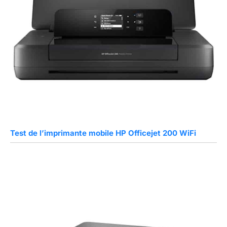
Test de l’imprimante mobile HP Officejet 200 WiFi