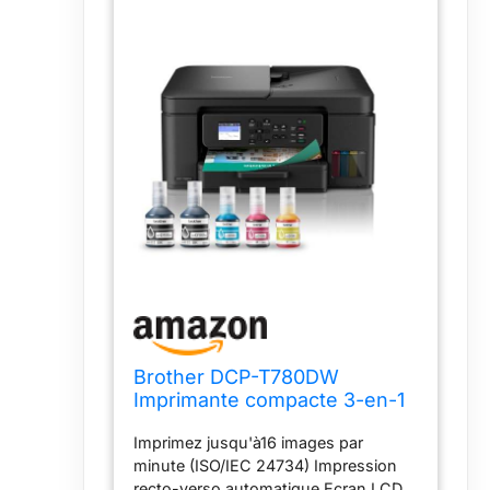
Brother DCP-T780DW
Imprimante compacte 3-en-1
(Impression/Copie/Scan) à
Imprimez jusqu'à16 images par
réservoir d'encre sans Fil
minute (ISO/IEC 24734) Impression
Multifonction 3-en-1
recto-verso automatique Ecran LCD