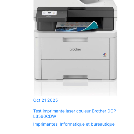
réservoirs de couleur
correcte en quelques
secondes, ce qui rend le
remplissage et le
remplissage propres,
simples et efficaces.
Vous recherchez
également une
impression durable ?
Avec Brother's
Tankbenefit, vous pouvez
recycler vos bouteilles
d'encre dans les bacs de
recyclage en plastique de
votre maison Grande
capacité d'encre : vous
pouvez compter sur
Brother Tankbenefit pour
une impression
nécessitant peu
d'entretien, avec une
durée de vie allant
Oct
21
2025
jusqu'à 15 000 pages en
noir et 5 000 pages en
Test imprimante laser couleur Brother DCP-
couleur. De plus, gardez
L3560CDW
toujours vos documents à
portée de main grâce à la
Imprimantes
,
Informatique et bureautique
numérisation facile –
envoyez-les directement
sur votre ordinateur de