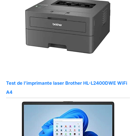
Test de l’imprimante laser Brother HL-L2400DWE WiFi
A4