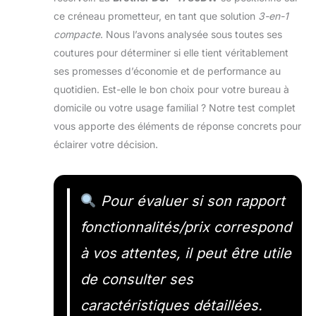
ce créneau prometteur, en tant que solution
3-en-1
compacte
. Nous l’avons analysée sous toutes ses
coutures pour déterminer si elle tient véritablement
ses promesses d’économie et de performance au
quotidien. Est-elle le bon choix pour votre bureau à
domicile ou votre usage familial ? Notre test complet
vous apporte des éléments de réponse concrets pour
éclairer votre décision.
Pour évaluer si son rapport
fonctionnalités/prix correspond
à vos attentes, il peut être utile
de consulter ses
caractéristiques détaillées.