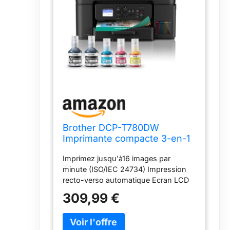
Brother DCP-T780DW
Imprimante compacte 3-en-1
(Impression/Copie/Scan) à
Imprimez jusqu'à16 images par
réservoir d'encre sans Fil
minute (ISO/IEC 24734) Impression
Multifonction 3-en-1
recto-verso automatique Ecran LCD
Tankbenefit
de 4,5 cm WiFi 2.4 & 5 GHz et USB
309,99 €
Bac standard de 150 feuilles, fente
d'alimentation manuelle Livré avec
des bouteilles d'encre d'une capacité