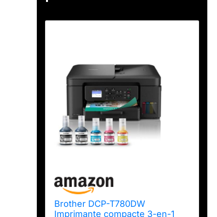
Brother DCP-T780DW
Imprimante compacte 3-en-1