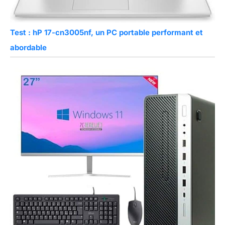
Test : hP 17-cn3005nf, un PC portable performant et
abordable