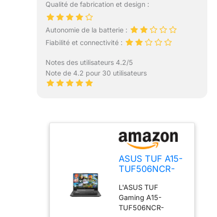
Qualité de fabrication et design :
Autonomie de la batterie :
Fiabilité et connectivité :
Notes des utilisateurs 4.2/5
Note de 4.2 pour 30 utilisateurs
ASUS TUF A15-
TUF506NCR-
HN013W 15.6
L'ASUS TUF
Pouces FHD
Gaming A15-
144Hz PC
TUF506NCR-
Portable (AMD