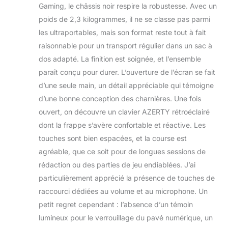
Gaming, le châssis noir respire la robustesse. Avec un
processeur garantit
poids de 2,3 kilogrammes, il ne se classe pas parmi
une expérience
fluide et réactive
les ultraportables, mais son format reste tout à fait
pour les jeux les
raisonnable pour un transport régulier dans un sac à
plus récents, le
dos adapté. La finition est soignée, et l’ensemble
streaming et les
paraît conçu pour durer. L’ouverture de l’écran se fait
applications
d’une seule main, un détail appréciable qui témoigne
exigeantes. Profitez
de performances
d’une bonne conception des charnières. Une fois
exceptionnelles
ouvert, on découvre un clavier AZERTY rétroéclairé
pour toutes vos
dont la frappe s’avère confortable et réactive. Les
activités, que ce
touches sont bien espacées, et la course est
soit pour le travail
ou le
agréable, que ce soit pour de longues sessions de
divertissement. Le
rédaction ou des parties de jeu endiablées. J’ai
ASUS TUF Gaming
particulièrement apprécié la présence de touches de
A15-TUF506NCR-
raccourci dédiées au volume et au microphone. Un
HN013W est doté
d'une carte
petit regret cependant : l’absence d’un témoin
graphique NVIDIA
lumineux pour le verrouillage du pavé numérique, un
GeForce RTX 3050