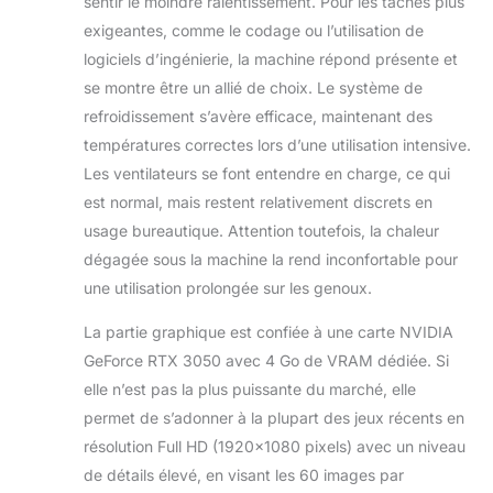
sentir le moindre ralentissement. Pour les tâches plus
expérience de jeu
exigeantes, comme le codage ou l’utilisation de
immersive et sans
compromis. L'écran
logiciels d’ingénierie, la machine répond présente et
de 15,6 pouces du
se montre être un allié de choix. Le système de
ASUS TUF Gaming
refroidissement s’avère efficace, maintenant des
A15-TUF506NCR-
températures correctes lors d’une utilisation intensive.
HN013W offre une
résolution FHD
Les ventilateurs se font entendre en charge, ce qui
(1920 x 1080) et un
est normal, mais restent relativement discrets en
taux de
usage bureautique. Attention toutefois, la chaleur
rafraîchissement de
dégagée sous la machine la rend inconfortable pour
144Hz. Cette
combinaison
une utilisation prolongée sur les genoux.
garantit des images
nettes et fluides,
La partie graphique est confiée à une carte NVIDIA
réduisant le flou de
GeForce RTX 3050 avec 4 Go de VRAM dédiée. Si
mouvement et
elle n’est pas la plus puissante du marché, elle
offrant une
permet de s’adonner à la plupart des jeux récents en
expérience visuelle
résolution Full HD (1920×1080 pixels) avec un niveau
immersive, idéale
pour les jeux
de détails élevé, en visant les 60 images par
rapides et les