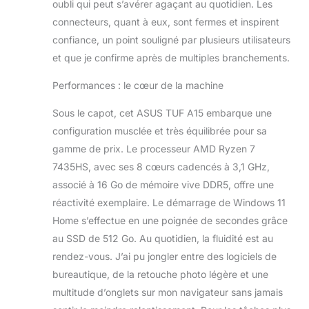
oubli qui peut s’avérer agaçant au quotidien. Les
Laptop GPU avec 4
connecteurs, quant à eux, sont fermes et inspirent
Go de mémoire
GDDR6. Cette carte
confiance, un point souligné par plusieurs utilisateurs
graphique offre des
et que je confirme après de multiples branchements.
visuels de haute
qualité et des
Performances : le cœur de la machine
performances
graphiques
Sous le capot, cet ASUS TUF A15 embarque une
exceptionnelles,
configuration musclée et très équilibrée pour sa
vous permettant de
gamme de prix. Le processeur AMD Ryzen 7
profiter de jeux
7435HS, avec ses 8 cœurs cadencés à 3,1 GHz,
avec des détails
époustouflants et
associé à 16 Go de mémoire vive DDR5, offre une
des fréquences
réactivité exemplaire. Le démarrage de Windows 11
d'images élevées.
Home s’effectue en une poignée de secondes grâce
Avec une puissance
au SSD de 512 Go. Au quotidien, la fluidité est au
allant jusqu'à 1675
MHz à 60W (75W
rendez-vous. J’ai pu jongler entre des logiciels de
avec Dynamic
bureautique, de la retouche photo légère et une
Boost), préparez-
multitude d’onglets sur mon navigateur sans jamais
vous à une