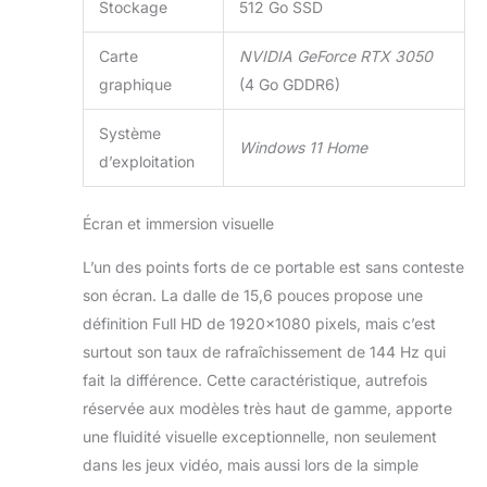
Stockage
512 Go SSD
périphériques,
écrans externes et
Carte
NVIDIA GeForce RTX 3050
accessoires pour
une expérience de
graphique
(4 Go GDDR6)
jeu et de travail
optimale. La sortie
Système
Windows 11 Home
HDMI 2.1 TMDS
d’exploitation
vous permet de
connecter un écran
externe pour une
Écran et immersion visuelle
expérience visuelle
encore plus
L’un des points forts de ce portable est sans conteste
immersive. Le ASUS
son écran. La dalle de 15,6 pouces propose une
TUF Gaming A15-
définition Full HD de 1920×1080 pixels, mais c’est
TUF506NCR-
surtout son taux de rafraîchissement de 144 Hz qui
HN013W arbore un
fait la différence. Cette caractéristique, autrefois
design robuste en
Graphite Black,
réservée aux modèles très haut de gamme, apporte
conçu pour résister
une fluidité visuelle exceptionnelle, non seulement
aux rigueurs du
dans les jeux vidéo, mais aussi lors de la simple
quotidien. Les