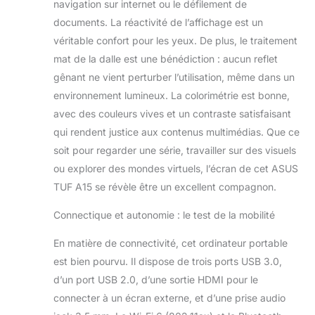
navigation sur internet ou le défilement de
fonctionnalités de
sécurité incluent un
documents. La réactivité de l’affichage est un
emplacement de
véritable confort pour les yeux. De plus, le traitement
sécurité
mat de la dalle est une bénédiction : aucun reflet
Kensington, un
gênant ne vient perturber l’utilisation, même dans un
module TPM
(Firmware TPM) et
environnement lumineux. La colorimétrie est bonne,
une protection par
avec des couleurs vives et un contraste satisfaisant
mot de passe BIOS.
qui rendent justice aux contenus multimédias. Que ce
Protégez vos
soit pour regarder une série, travailler sur des visuels
données et votre
appareil avec des
ou explorer des mondes virtuels, l’écran de cet ASUS
fonctionnalités de
TUF A15 se révèle être un excellent compagnon.
sécurité avancées.
Connectique et autonomie : le test de la mobilité
En matière de connectivité, cet ordinateur portable
est bien pourvu. Il dispose de trois ports USB 3.0,
d’un port USB 2.0, d’une sortie HDMI pour le
connecter à un écran externe, et d’une prise audio