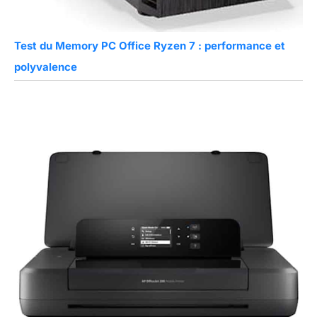
Test du Memory PC Office Ryzen 7 : performance et
polyvalence