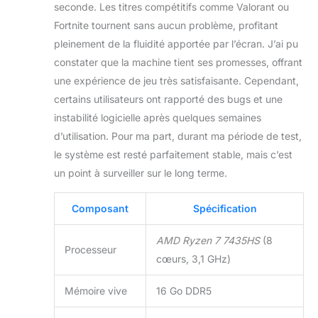
seconde. Les titres compétitifs comme Valorant ou
contenus
Fortnite tournent sans aucun problème, profitant
multimédias.
pleinement de la fluidité apportée par l’écran. J’ai pu
Profitez d'une clarté
exceptionnelle et
constater que la machine tient ses promesses, offrant
d'une réactivité
une expérience de jeu très satisfaisante. Cependant,
accrue pour une
certains utilisateurs ont rapporté des bugs et une
expérience de jeu
instabilité logicielle après quelques semaines
optimale. Le ASUS
TUF Gaming A15-
d’utilisation. Pour ma part, durant ma période de test,
TUF506NCR-
le système est resté parfaitement stable, mais c’est
HN013W offre une
un point à surveiller sur le long terme.
connectivité
complète avec un
Composant
Spécification
port RJ45 LAN, un
port USB 3.2 Gen 2
Type-C (avec
AMD Ryzen 7 7435HS
(8
Processeur
support
cœurs, 3,1 GHz)
DisplayPort), et trois
ports USB 3.2 Gen 1
Mémoire vive
16 Go DDR5
Type-A. Connectez
facilement tous vos