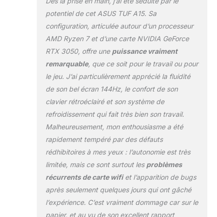
Dès la prise en main, j’ai été séduite par le
activités, que ce
potentiel de cet ASUS TUF A15. Sa
soit pour le travail
configuration, articulée autour d’un processeur
ou le
divertissement. Le
AMD Ryzen 7 et d’une carte NVIDIA GeForce
ASUS TUF Gaming
RTX 3050, offre une
puissance vraiment
A15-TUF506NCR-
remarquable
, que ce soit pour le travail ou pour
HN013W est doté
le jeu. J’ai particulièrement apprécié la fluidité
d'une carte
de son bel écran 144Hz, le confort de son
graphique NVIDIA
GeForce RTX 3050
clavier rétroéclairé et son système de
Laptop GPU avec 4
refroidissement qui fait très bien son travail.
Go de mémoire
Malheureusement, mon enthousiasme a été
GDDR6. Cette carte
rapidement tempéré par des défauts
graphique offre des
visuels de haute
rédhibitoires à mes yeux : l’autonomie est très
qualité et des
limitée, mais ce sont surtout les
problèmes
performances
récurrents de carte wifi
et l’apparition de bugs
graphiques
après seulement quelques jours qui ont gâché
exceptionnelles,
vous permettant de
l’expérience. C’est vraiment dommage car sur le
profiter de jeux
papier, et au vu de son excellent rapport