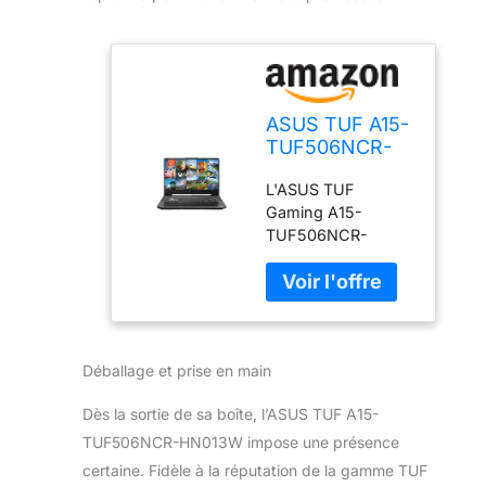
ASUS TUF A15-
TUF506NCR-
HN013W 15.6
L'ASUS TUF
Pouces FHD
Gaming A15-
144Hz PC
TUF506NCR-
Portable (AMD
HN013W est équipé
Ryzen 7
d'un puissant
7435HS, 16Go
processeur AMD
DDR5, 512Go
Ryzen 7 7435HS,
SSD, NVIDIA
offrant une
GeForce RTX
Déballage et prise en main
fréquence de base
3050 4Go
de 3,1 GHz et
GDDR6,
Dès la sortie de sa boîte, l’ASUS TUF A15-
pouvant atteindre
Windows 11
4,5 GHz. Avec 8
Home) – Clavier
TUF506NCR-HN013W impose une présence
cœurs et 16
AZERTY
certaine. Fidèle à la réputation de la gamme TUF
threads, ce