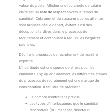
accoudoirs et pousser la chaise sous la table pour
valeur du poste. Afficher une fourchette de salaire
gagner de la place. Facile à Assembler: Cette chaise
de bureau est très facile à installer, seulement 6
claire est un
acte de respect
envers le temps du
étapes, et est livrée avec toutes les pièces
nécessaires et un manuel d'utilisation détaillé, une
candidat. Cela permet de s’assurer que les attentes
personne peut terminer l'installation en seulement 15
minutes !
sont alignées dès le départ, évitant ainsi des
déceptions tardives dans le processus de
recrutement et contribuant à réduire les inégalités
salariales.
Décrire le processus de recrutement de manière
explicite
L’incertitude est une source de stress pour les
candidats. Expliquer clairement les différentes étapes
du processus de recrutement est une marque de
considération. Il est utile de préciser :
Le nombre d’entretiens prévus.
Les types d’interlocuteurs que le candidat
rencontrera (RH, manager, directeur).