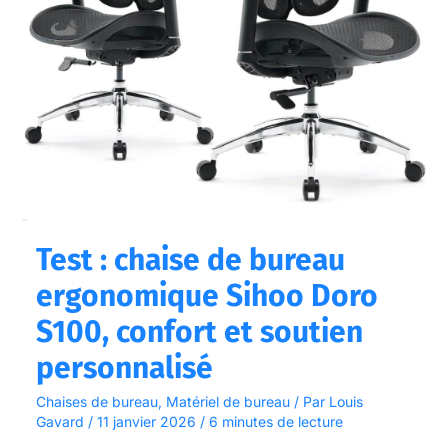
Sihoo
Doro
S100,
confort
et
soutien
personnalisé
Test : chaise de bureau
ergonomique Sihoo Doro
S100, confort et soutien
personnalisé
Chaises de bureau
,
Matériel de bureau
/ Par
Louis
Gavard
/
11 janvier 2026
/
6 minutes de lecture