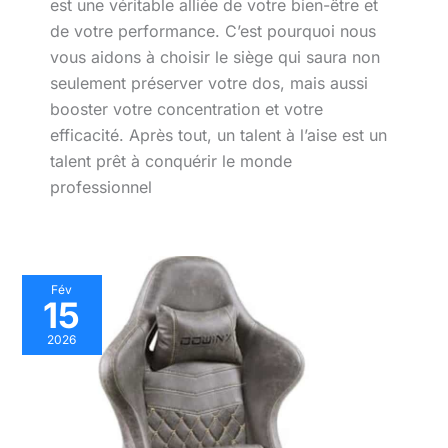
est une véritable alliée de votre bien-être et
de votre performance. C’est pourquoi nous
vous aidons à choisir le siège qui saura non
seulement préserver votre dos, mais aussi
booster votre concentration et votre
efficacité. Après tout, un talent à l’aise est un
talent prêt à conquérir le monde
professionnel
Test
Fév
15
:
chaise
2026
gaming
Dowinx
ergonomique
avec