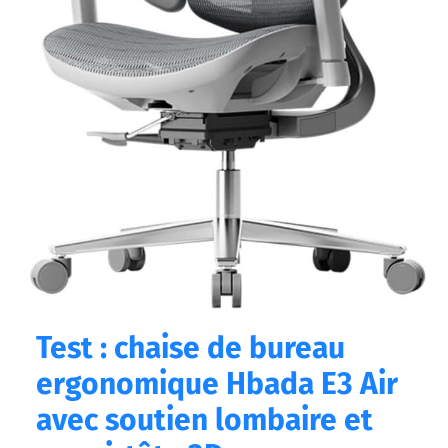
et
appui-
tête
3D
Test : chaise de bureau
ergonomique Hbada E3 Air
avec soutien lombaire et