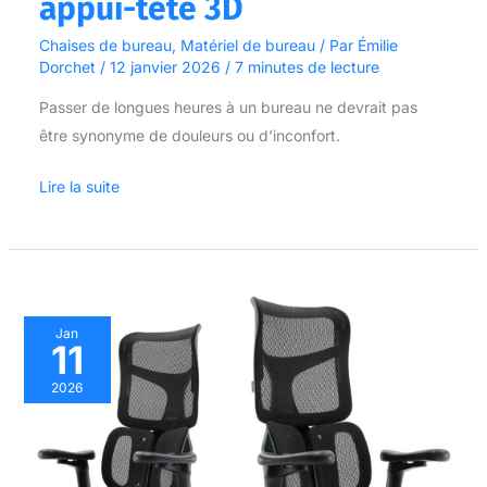
appui-tête 3D
Chaises de bureau
,
Matériel de bureau
/ Par
Émilie
Dorchet
/
12 janvier 2026
/
7 minutes de lecture
Passer de longues heures à un bureau ne devrait pas
être synonyme de douleurs ou d’inconfort.
Lire la suite
Test
Jan
11
:
chaise
2026
de
bureau
ergonomique