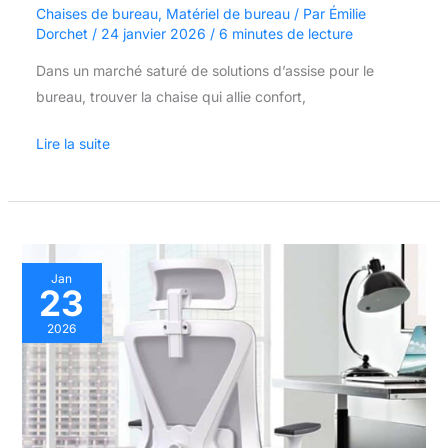
Chaises de bureau
,
Matériel de bureau
/ Par
Émilie
Dorchet
/
24 janvier 2026
/
6 minutes de lecture
Dans un marché saturé de solutions d’assise pour le
bureau, trouver la chaise qui allie confort,
Lire la suite
Test
Jan
23
de
la
2026
chaise
de
bureau
ergonomique