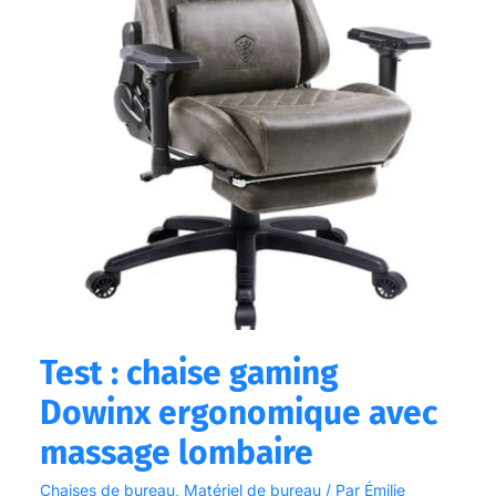
massage
lombaire
Test : chaise gaming
Dowinx ergonomique avec
massage lombaire
Chaises de bureau
,
Matériel de bureau
/ Par
Émilie