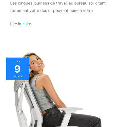
Les longues journées de travail au bureau sollicitent
fortement votre dos et peuvent nuire à votre
Lire la suite
Test
Jan
9
:
chaise
2026
ergonomique
Desktronic
avec
support
lombaire