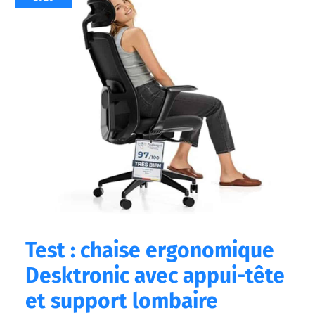
ergonomique
Desktronic
avec
appui-
tête
et
support
lombaire
Test : chaise ergonomique
Desktronic avec appui-tête
et support lombaire