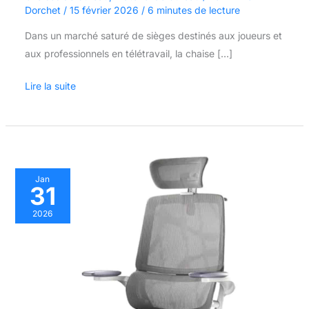
Dorchet
/
15 février 2026
/
6 minutes de lecture
Dans un marché saturé de sièges destinés aux joueurs et
aux professionnels en télétravail, la chaise […]
Lire la suite
Test
Jan
31
de
la
2026
chaise
de
bureau
ergonomique
SIHOO