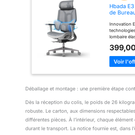
Hbada E3 
de Bureau
Appui-Têt
Innovation E
Pivotant 
technologies
lombaire éla
mesh respira
399,00
fauteuil de 
de siège aju
fatigue. Sys
Hbada E3 Air
son dossier 
appui cervic
automatiquem
Déballage et montage : une première étape cont
se réinitiali
Élastique 3 
Dès la réception du colis, le poids de 26 kilog
confort dors
robuste. Le carton, aux dimensions respectable
interne/exte
de 4 cm) ép
différentes pièces. À l’intérieur, chaque élément
déverrouilla
durant le transport. La notice fournie est, dans l
Personnalisa