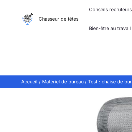
Aller
Conseils recruteurs
au
Chasseur de têtes
contenu
Bien-être au travail
Accueil
Matériel de bureau
Test : chaise de b