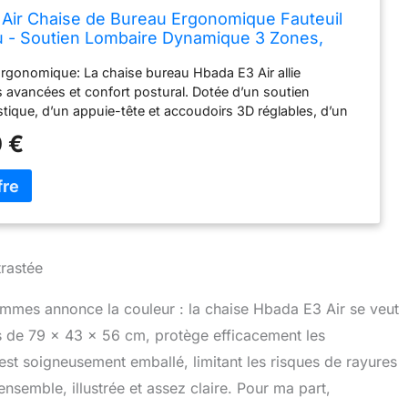
Air Chaise de Bureau Ergonomique Fauteuil
 - Soutien Lombaire Dynamique 3 Zones,
e 3D Réglable, Accoudoirs 3D Réglables,
rgonomique: La chaise bureau Hbada E3 Air allie
sans Repose-Pieds, Gris
 avancées et confort postural. Dotée d’un soutien
stique, d’un appuie-tête et accoudoirs 3D réglables, d’un
nt ultra-résistant et d’un châssis à détection de gravité, ce
 €
bureau offre une inclinaison jusqu’à 140° et une profondeur
stable. Idéal pour des journées de travail prolongées sans
tème de Soutien en T Breveté: Exclusivité Hbada, le chaise
 élimine les « 3 douleurs de la position assise » grâce à
ajustable sur 9 crans (déplacement vertical de 7 cm). Son
al-lombaire-épaules synchronisé s’adapte
ent à votre morphologie. Réglé en position maximale, il
rastée
se intelligemment pour un usage intuitif. Soutien Lombaire
Zones: La chaise de bureau Hbada E3 Air révolutionne le
rammes annonce la couleur : la chaise Hbada E3 Air se veut
al : son coussin lombaire à 8 réglages (rotation
s de 79 x 43 x 56 cm, protège efficacement les
rne de 40°, ajustement avant/arrière de 2,5 cm et vertical
ouse dynamiquement votre cambrure. Un système auto-
 est soigneusement emballé, limitant les risques de rayures
ble simplifie les réglages pour un maintien personnalisé.
’ensemble, illustrée et assez claire. Pour ma part,
tion Totale: Le fauteuil de bureau ergonomique Hbada E3