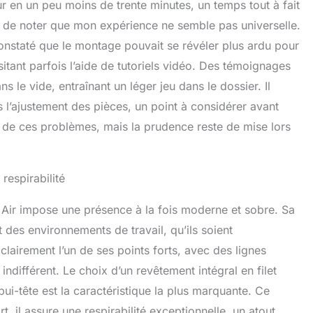
 en un peu moins de trente minutes, un temps tout à fait
ngue par son appuie-tête 3D (rotation biaxiale de 70° +
,5 cm) et ses accoudoirs 3D (5 cm avant/arrière, 7 cm
 de noter que mon expérience ne semble pas universelle.
 latéral). Une ergonomie sur mesure pour un alignement
i constaté que le montage pouvait se révéler plus ardu pour
bras-colonne. Confort Actif et Détente: Avec son mesh
ssitant parfois l’aide de tutoriels vidéo. Des témoignages
 sa profondeur de siège réglable (5 cm), la chaise
Hbada E3 Air convient à toutes les tailles. Basculez à
ans le vide, entraînant un léger jeu dans le dossier. Il
e sieste revitalisante grâce au mécanisme inclinable à
s l’ajustement des pièces, un point à considérer avant
tuitive : inclinez le dossier tout en tirant la manette, puis
’angle souhaité.
n de ces problèmes, mais la prudence reste de mise lors
respirabilité
Air impose une présence à la fois moderne et sobre. Sa
t des environnements de travail, qu’ils soient
clairement l’un de ses points forts, avec des lignes
indifférent. Le choix d’un revêtement intégral en filet
ppui-tête est la caractéristique la plus marquante. Ce
, il assure une respirabilité exceptionnelle, un atout