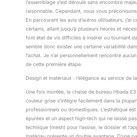
l’assemblage s’est déroulé sans encombre majeur
Air se disti
réglage de 4
raisonnable. Cependant, nous vous préconisons
hauteur, 40°
En parcourant les avis d’autres utilisateurs, j’a
parfait cou-
certains, allant jusqu’à plusieurs heures et néce
respirant et
ergonomique 
font état de vis difficiles à insérer ou tournant d
140° pour un
semble donc exister une certaine variabilité dan
activation in
verrouillez l
l’achat. Je n’ai personnellement rencontré aucu
de cette première étape.
Design et matériaux : l’élégance au service de la 
Une fois montée, la chaise de bureau Hbada E3 
couleur grise s’intègre facilement dans la plupar
professionnels ou domestiques. L’esthétique est 
épurées et un aspect high-tech qui ne laisse pas 
technique (mesh) pour l’assise, le dossier et l’a
matériau présente un double avantage. D’une part