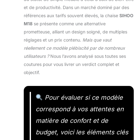
et de productivité. Dans un marché dominé par des
références aux tarifs souvent élevés, la chaise
SIHOO
M18
se présente comme une alternative
prometteuse, alliant un design soigné, de multiples
réglages et un prix contenu.
Mais que vaut
réellement ce modèle plébiscité par de nombreux
utilisateurs ?
Nous l’avons analysé sous toutes ses
coutures pour vous livrer un verdict complet et
objectif.
Pour évaluer si ce modèle
correspond à vos attentes en
matière de confort et de
budget, voici les éléments clés