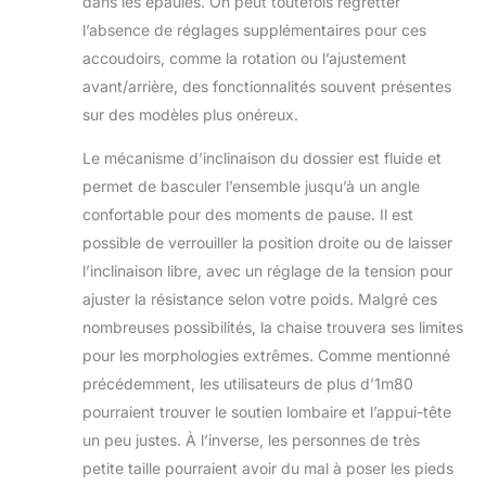
dans les épaules. On peut toutefois regretter
qualité avec la
l’absence de réglages supplémentaires pour ces
chaise de bureau
accoudoirs, comme la rotation ou l’ajustement
SIHOO dans les
avant/arrière, des fonctionnalités souvent présentes
30 jours, nous
offrons le retour et
sur des modèles plus onéreux.
le remboursement
Le mécanisme d’inclinaison du dossier est fluide et
gratuits. Et nous
nous engageons
permet de basculer l’ensemble jusqu’à un angle
à vous fournir des
confortable pour des moments de pause. Il est
accessoires de
possible de verrouiller la position droite ou de laisser
produits à prix
l’inclinaison libre, avec un réglage de la tension pour
coûtant dans la
période de
ajuster la résistance selon votre poids. Malgré ces
garantie de trois
nombreuses possibilités, la chaise trouvera ses limites
ans. Si vous
pour les morphologies extrêmes. Comme mentionné
rencontrez des
précédemment, les utilisateurs de plus d’1m80
problèmes,
veuillez nous
pourraient trouver le soutien lombaire et l’appui-tête
contacter et nous
un peu justes. À l’inverse, les personnes de très
vous apporterons
petite taille pourraient avoir du mal à poser les pieds
une solution