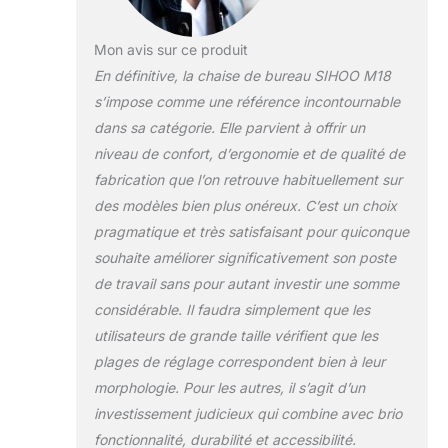
fauteuil de
bureau en maille
de haute qualité
Mon avis sur ce produit
ont des dossiers
En définitive, la chaise de bureau SIHOO M18
élastiques qui
s’impose comme une référence incontournable
vous procurent
dans sa catégorie. Elle parvient à offrir un
une sensation de
fraîcheur et une
niveau de confort, d’ergonomie et de qualité de
position assise
fabrication que l’on retrouve habituellement sur
confortable.Il
des modèles bien plus onéreux. C’est un choix
favorise une
pragmatique et très satisfaisant pour quiconque
bonne circulation
souhaite améliorer significativement son poste
de l'air, élimine la
sueur et
de travail sans pour autant investir une somme
l'humidité, et
considérable. Il faudra simplement que les
vous permet
utilisateurs de grande taille vérifient que les
d’allier détente et
plages de réglage correspondent bien à leur
concentration.
★[Siège
morphologie. Pour les autres, il s’agit d’un
rembourré] Le
investissement judicieux qui combine avec brio
design en forme
fonctionnalité, durabilité et accessibilité.
de W du siège