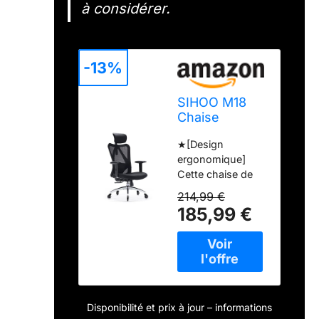
à considérer.
-13%
SIHOO M18
Chaise
Ergonomique
★[Design
Bureau,
ergonomique]
Support
Cette chaise de
Lombaire
bureau dispose
Ajustable, Noir
214,99 €
de 5 réglages
185,99 €
ergonomiques
vous aident à
trouver la position
assise la plus
confortable pour
de longues
Disponibilité et prix à jour – informations
périodes de