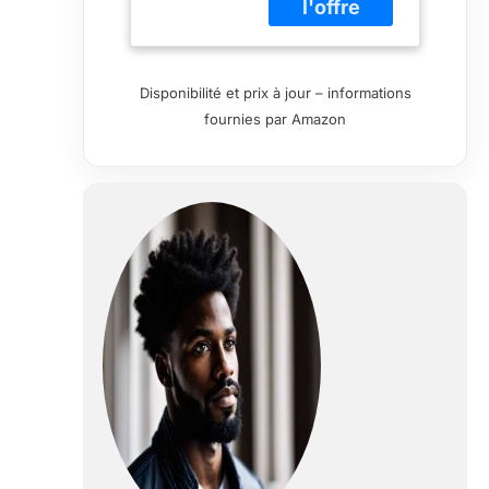
position assise la
plus confortable
pour de longues
périodes de
Disponibilité et prix à jour – informations
temps. Le
fournies par Amazon
dossier réglable,
le réglage de
l'appuie-tête, le
réglage de la
hauteur et de
l'inclinaison du
siège, ainsi que
les accoudoirs
réglables en
hauteur, vous
offrent une
expérience
personnalisée.
★[Dossier en
maille
respirante]Les