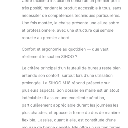
Cette facilité d’installation constitue un premier point
une sensation de
très positif, rendant le produit accessible à tous, sans
fraîcheur et une
nécessiter de compétences techniques particulières.
position assise
Une fois montée, la chaise présente une allure sobre
confortable.Il
favorise une
et professionnelle, avec une structure qui semble
bonne circulation
robuste au premier abord.
de l'air, élimine la
sueur et
Confort et ergonomie au quotidien — que vaut
l'humidité, et vous
réellement le soutien SIHOO ?
permet d’allier
détente et
Le critère principal d’un fauteuil de bureau reste bien
concentration.
entendu son confort, surtout lors d’une utilisation
★[Siège
prolongée. La SIHOO M18 répond présente sur
rembourré] Le
design en forme
plusieurs aspects. Son dossier en maille est un atout
de W du siège
indéniable : il assure une excellente aération,
vous garantie une
particulièrement appréciable durant les journées les
position d’assise
plus chaudes, et épouse la forme du dos de manière
bien centrée. Le
bord avant du
flexible. L’assise, quant à elle, est constituée d’une
siège conçu en
mousse de bonne densité. Elle offre un soutien ferme