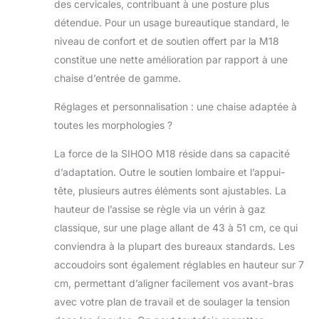
des cervicales, contribuant à une posture plus
kg. Nos chaises
de bureau
détendue. Pour un usage bureautique standard, le
ergonomiques
niveau de confort et de soutien offert par la M18
peuvent
constitue une nette amélioration par rapport à une
supporter jusqu'à
chaise d’entrée de gamme.
150 kg. Des
instructions
Réglages et personnalisation : une chaise adaptée à
simples rendent
l'assemblage
toutes les morphologies ?
rapide et facile
La force de la SIHOO M18 réside dans sa capacité
pour tout le
monde en huit
d’adaptation. Outre le soutien lombaire et l’appui-
étapes. ★[100%
tête, plusieurs autres éléments sont ajustables. La
de garantie de
hauteur de l’assise se règle via un vérin à gaz
satisfaction] La
classique, sur une plage allant de 43 à 51 cm, ce qui
satisfaction du
client est au cœur
conviendra à la plupart des bureaux standards. Les
de nos
accoudoirs sont également réglables en hauteur sur 7
préoccupations.
cm, permettant d’aligner facilement vos avant-bras
Si vous
avec votre plan de travail et de soulager la tension
rencontrez un
problème de