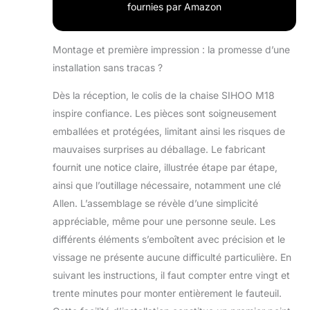
temps. Le dossier
fournies par Amazon
réglable, le réglage
de l'appuie-tête, le
réglage de la
Montage et première impression : la promesse d’une
hauteur et de
installation sans tracas ?
l'inclinaison du
siège, ainsi que
Dès la réception, le colis de la chaise SIHOO M18
les accoudoirs
inspire confiance. Les pièces sont soigneusement
réglables en
emballées et protégées, limitant ainsi les risques de
hauteur, vous
mauvaises surprises au déballage. Le fabricant
offrent une
expérience
fournit une notice claire, illustrée étape par étape,
personnalisée.
ainsi que l’outillage nécessaire, notamment une clé
★[Dossier en
Allen. L’assemblage se révèle d’une simplicité
maille
appréciable, même pour une personne seule. Les
respirante]Les
fauteuil de bureau
différents éléments s’emboîtent avec précision et le
en maille de haute
vissage ne présente aucune difficulté particulière. En
qualité ont des
suivant les instructions, il faut compter entre vingt et
dossiers
trente minutes pour monter entièrement le fauteuil.
élastiques qui
vous procurent