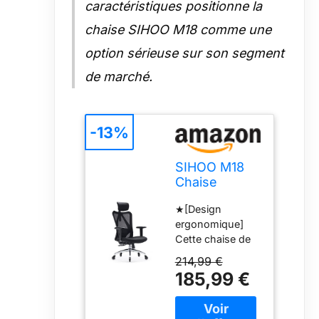
caractéristiques positionne la
chaise SIHOO M18 comme une
option sérieuse sur son segment
de marché.
-13%
SIHOO M18
Chaise
Ergonomique
★[Design
Bureau,
ergonomique]
Support
Cette chaise de
Lombaire
bureau dispose
Ajustable,
214,99 €
de 5 réglages
Noir
185,99 €
ergonomiques
vous aident à
trouver la