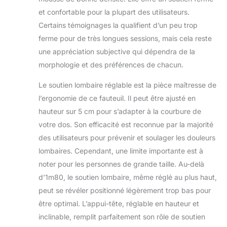
forme de cascade
et confortable pour la plupart des utilisateurs.
assure une
Certains témoignages la qualifient d’un peu trop
pression minimale
ferme pour de très longues sessions, mais cela reste
sur vos jambes
pendant une
une appréciation subjective qui dépendra de la
position assise
morphologie et des préférences de chacun.
prolongée. Le
coussin rempli de
Le soutien lombaire réglable est la pièce maîtresse de
mousse de haute
l’ergonomie de ce fauteuil. Il peut être ajusté en
densité est souple
hauteur sur 5 cm pour s’adapter à la courbure de
et ne se déforme
pas facilement.
votre dos. Son efficacité est reconnue par la majorité
★[Chaise de
des utilisateurs pour prévenir et soulager les douleurs
grande qualité
lombaires. Cependant, une limite importante est à
facile à monter]
noter pour les personnes de grande taille. Au-delà
Cette chaise de
bureau à domicile
d’1m80, le soutien lombaire, même réglé au plus haut,
a passé le test
peut se révéler positionné légèrement trop bas pour
BIFMA et le test
être optimal. L’appui-tête, réglable en hauteur et
de pression
inclinable, remplit parfaitement son rôle de soutien
statique de 1136