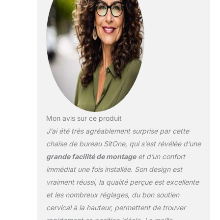
maintient votre
posture tout au
long de la journée.
OFFRE UNE ASSISE
SPACIEUSE ET
DOUCE : Le siège
ergonomique
soutient et répartit
uniformément la
pression, ce qui
soulage vos
Mon avis sur ce produit
jambes. AUCUNE
J’ai été très agréablement surprise par cette
DOULEUR DURANT
LA JOURNÉE : le
chaise de bureau SitOne, qui s’est révélée d’une
design
grande facilité de montage
et d’un confort
ergonomique vous
immédiat une fois installée. Son design est
maintient dans une
vraiment réussi, la qualité perçue est excellente
position naturelle,
élimine la pression
et les nombreux réglages, du bon soutien
exercée sur votre
cervical à la hauteur, permettent de trouver
dos et réduit le