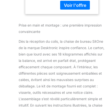
conçue pour
Support
répondre aux
Lombaire,
normes des
réglages de la
morphologies
Hauteur - Maille
européennes avec
Respirante
Prise en main et montage : une première impression
de nombreux
convaincante
ajustements
personnalisables.
Dès la réception du colis, la chaise de bureau SitOne
Un confort qui
de la marque Desktronic inspire confiance. Le carton,
maintient votre
posture tout au
bien que lourd avec ses 18 kilogrammes affichés sur
long de la journée.
la balance, est arrivé en parfait état, protégeant
OFFRE UNE ASSISE
efficacement chaque composant. À l’intérieur, les
SPACIEUSE ET
différentes pièces sont soigneusement emballées et
DOUCE : Le siège
ergonomique
calées, évitant ainsi les mauvaises surprises au
soutient et répartit
déballage. Le kit de montage fourni est complet :
uniformément la
visserie, outils nécessaires et une notice claire.
pression, ce qui
L’assemblage s’est révélé particulièrement simple et
soulage vos
jambes. AUCUNE
intuitif. En suivant les instructions illustrées, la chaise
DOULEUR DURANT