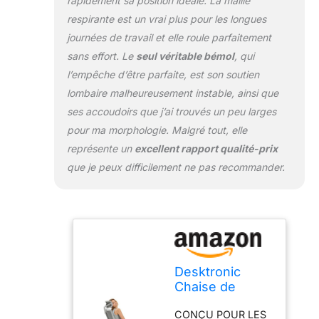
rapidement sa position idéale. La maille
risque de
respirante est un vrai plus pour les longues
problèmes
musculaires.
journées de travail et elle roule parfaitement
LAISSEZ VOTRE
sans effort. Le
seul véritable bémol
, qui
DOS RESPIRER : le
l’empêche d’être parfaite, est son soutien
dossier en maille de
lombaire malheureusement instable, ainsi que
la chaise assure
une excellente
ses accoudoirs que j’ai trouvés un peu larges
circulation de l'air,
pour ma morphologie. Malgré tout, elle
ce qui améliore la
représente un
excellent rapport qualité-prix
ventilation et vous
que je peux difficilement ne pas recommander.
permet de rester au
frais et à l'aise,
même pendant de
longues heures de
travail. QUALITÉ
CERTIFIÉE :
Surpassant les
Desktronic
normes BIFMA,
Chaise de
cette chaise,
Bureau
fabriquée avec des
CONÇU POUR LES
Ergonomique