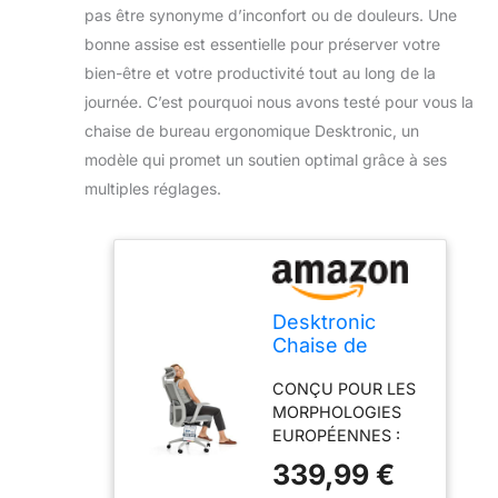
pas être synonyme d’inconfort ou de douleurs. Une
bonne assise est essentielle pour préserver votre
bien-être et votre productivité tout au long de la
journée. C’est pourquoi nous avons testé pour vous la
chaise de bureau ergonomique Desktronic, un
modèle qui promet un soutien optimal grâce à ses
multiples réglages.
Desktronic
Chaise de
Bureau
CONÇU POUR LES
Ergonomique
MORPHOLOGIES
réglable Chaise
EUROPÉENNES :
de Bureau avec
SitOne est
Appui-tête,
339,99 €
spécialement
accoudoirs,