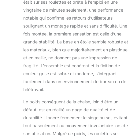
était sur ses roulettes et prête à l’emploi en une
LA JOURNÉE : le
vingtaine de minutes seulement, une performance
design
notable qui confirme les retours d’utilisateurs
ergonomique vous
maintient dans une
soulignant un montage rapide et sans difficulté. Une
position naturelle,
fois montée, la première sensation est celle d’une
élimine la pression
grande stabilité. La base en étoile semble robuste et
exercée sur votre
les matériaux, bien que majoritairement en plastique
dos et réduit le
risque de
et en maille, ne donnent pas une impression de
problèmes
fragilité. L’ensemble est cohérent et la finition de
musculaires.
couleur grise est sobre et moderne, s’intégrant
LAISSEZ VOTRE
facilement dans un environnement de bureau ou de
DOS RESPIRER : le
télétravail.
dossier en maille de
la chaise assure
Le poids conséquent de la chaise, loin d’être un
une excellente
circulation de l'air,
défaut, est en réalité un gage de qualité et de
ce qui améliore la
durabilité. Il ancre fermement le siège au sol, évitant
ventilation et vous
tout basculement ou mouvement involontaire lors de
permet de rester au
son utilisation. Malgré ce poids, les roulettes se
frais et à l'aise,