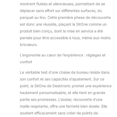
même pendant de
montrent fluides et silencieuses, permettant de se
longues heures de
déplacer sans effort sur différentes surfaces, du
travail. QUALITÉ
parquet au lino. Cette première phase de découverte
CERTIFIÉE :
est donc une réussite, plaçant la SitOne comme un
Surpassant les
normes BIFMA,
produit bien conçu, dont la mise en service a été
cette chaise,
pensée pour être accessible à tous, même aux moins
fabriquée avec des
bricoleurs.
matériaux de
première qualité,
L’ergonomie au cœur de l’expérience : réglages et
assure durabilité et
confort
sécurité, avec une
garantie de 3 ans.
Le véritable test d’une chaise de bureau réside dans
son confort et ses capacités d’ajustement. Sur ce
point, la SitOne de Desktronic promet une expérience
hautement personnalisable, et elle tient en grande
partie ses promesses. L’assise, recouverte d’une
maille respirante, offre une fermeté bien dosée. Elle
soutient efficacement sans créer de points de