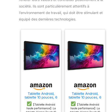
société. Ils sont particulièrement attentifs à
l’environnement de travail, qui doit être stimulant et
équipé des dernières technologies.
Tablette Android,
Tablette Android,
tablette 10 pouces, 6
tablette 10 pouces, 6
Go + 64 Go
Go + 64 Go
(extensible jusqu'à
(extensible jusqu'à
【Tablette Android
【Tablette Android
128 Go), tablette
128 Go), tablette
haute performance】La
haute performance】La