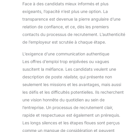
Face à des candidats mieux informés et plus
professionnels. Nous
professionnels. Nous
offrons une garantie d'un
offrons une garantie d'un
exigeants, l’opacité n’est plus une option. La
an sur cette tablette
an sur cette tablette
Android. Si vous
Android. Si vous
transparence est devenue la pierre angulaire d’une
rencontrez des problèmes
rencontrez des problèmes
relation de confiance, et ce, dès les premiers
de qualité, veuillez nous
de qualité, veuillez nous
contacter en joignant vos
contacter en joignant vos
contacts du processus de recrutement. L’authenticité
documents d'achat
documents d'achat
Amazon et nous ferons
Amazon et nous ferons
de l’employeur est scrutée à chaque étape.
tout notre possible pour
tout notre possible pour
garantir votre satisfaction.
garantir votre satisfaction.
L’exigence d’une communication authentique
Les offres d’emploi trop enjolivées ou vagues
suscitent la méfiance. Les candidats veulent une
description de poste
réaliste
, qui présente non
seulement les missions et les avantages, mais aussi
les défis et les difficultés potentielles. Ils recherchent
une vision honnête du quotidien au sein de
l’entreprise. Un processus de recrutement clair,
rapide et respectueux est également un prérequis.
Les longs silences et les étapes floues sont perçus
comme un manque de considération et peuvent