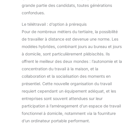
installer, seulement 6
grande partie des candidats, toutes générations
étapes, et est livrée avec
confondues.
toutes les pièces
nécessaires et un manuel
d'utilisation détaillé, une
Le télétravail : d’option à prérequis
personne peut terminer
l'installation en seulement
Pour de nombreux métiers du tertiaire, la possibilité
15 minutes !
de travailler à distance est devenue une norme. Les
modèles hybrides, combinant jours au bureau et jours
à domicile, sont particulièrement plébiscités. Ils
offrent le meilleur des deux mondes : l’autonomie et la
concentration du travail à la maison, et la
collaboration et la socialisation des moments en
présentiel. Cette nouvelle organisation du travail
requiert cependant un équipement adéquat, et les
entreprises sont souvent attendues sur leur
participation à l’aménagement d’un espace de travail
fonctionnel à domicile, notamment via la fourniture
d’un ordinateur portable performant.