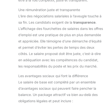
être à la fois compétitif, juste et transparent.
allié des utilisateurs occasionnels. Il combine 6 Go
de RAM pour le multitâche (ouvrir plusieurs onglets
sans ralentissement) et un processeur efficient pour
Une rémunération juste et transparente
une expérience fluide au quotidien, sans se ruiner.
L’ère des négociations salariales à l’aveugle touche à
sa fin. Les candidats exigent de la
transparence
.
L’affichage des fourchettes de salaires dans les offres
d’emploi est une pratique de plus en plus demandée
et appréciée. Elle témoigne d’une démarche d’équité
et permet d’éviter les pertes de temps des deux
côtés. Le salaire proposé doit être juste, c’est-à-dire
en adéquation avec les compétences du candidat,
les responsabilités du poste et les prix du marché.
Les avantages sociaux qui font la différence
Le salaire de base est complété par un ensemble
d’avantages sociaux qui peuvent faire pencher la
balance. Un package attractif va bien au-delà des
obligations légales et peut inclure :