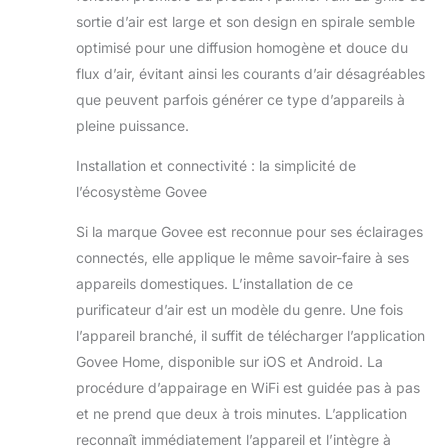
en fonction de la
sortie d’air est large et son design en spirale semble
qualité de l'air en
optimisé pour une diffusion homogène et douce du
temps réel
flux d’air, évitant ainsi les courants d’air désagréables
environnant, avec
un voyant LED pour
que peuvent parfois générer ce type d’appareils à
que vous soyez
pleine puissance.
toujours informé.
Filtration True HEPA
Installation et connectivité : la simplicité de
H13 : maintenant
l’écosystème Govee
mis à jour avec un
pré-filtre lavable
Si la marque Govee est reconnue pour ses éclairages
pour un meilleur
connectés, elle applique le même savoir-faire à ses
contrôle des odeurs
appareils domestiques. L’installation de ce
et des gaz nocifs.
Le système de
purificateur d’air est un modèle du genre. Une fois
filtration efficace en
l’appareil branché, il suffit de télécharger l’application
3 étapes piège les
Govee Home, disponible sur iOS et Android. La
particules
procédure d’appairage en WiFi est guidée pas à pas
atmosphériques
aussi petites que
et ne prend que deux à trois minutes. L’application
0,1 micron,
reconnaît immédiatement l’appareil et l’intègre à