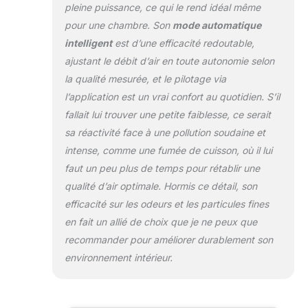
pleine puissance, ce qui le rend idéal même
solution facile pour
toute la maison et
pour une chambre. Son
mode automatique
garantit un air
intelligent
est d’une efficacité redoutable,
propre et frais pour
ajustant le débit d’air en toute autonomie selon
vous et votre
la qualité mesurée, et le pilotage via
famille. Mode
automatique
l’application est un vrai confort au quotidien. S’il
sensible : le
fallait lui trouver une petite faiblesse, ce serait
purificateur d'air
sa réactivité face à une pollution soudaine et
intelligent dispose
intense, comme une fumée de cuisson, où il lui
d'un capteur PM2.5
professionnel
faut un peu plus de temps pour rétablir une
intégré, ce qui
qualité d’air optimale. Hormis ce détail, son
permet d'ajuster
efficacité sur les odeurs et les particules fines
automatiquement
en fait un allié de choix que je ne peux que
les niveaux de
purification en
recommander pour améliorer durablement son
mode automatique
environnement intérieur.
en fonction de la
qualité de l'air en
temps réel