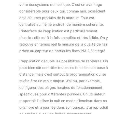
soulageant les
votre écosystème domestique. C’est un avantage
éternuements, la
considérable pour ceux qui, comme moi, possèdent
congestion et
déjà d’autres produits de la marque. Tout est
d'autres
symptômes. Créez
centralisé au même endroit, de manière cohérente.
des horaires :
L’interface de l’application est particulièrement
personnalisez vos
réussie : elle est à la fois complète et très lisible. On y
propres horaires de
retrouve en temps réel la mesure de la qualité de l’air
début et de fin du
purificateur, ainsi
grâce au capteur de particules fines PM 2.5 intégré.
que la vitesse
spécifique du
L’application décuple les possibilités de l’appareil. On
ventilateur et les
peut bien sûr contrôler toutes les fonctions de base à
périodes de temps
distance, mais c’est surtout la programmation qui se
de mode
révèle être un atout majeur. J’ai pu, par exemple,
automatique/veille,
pour un confort
configurer des plages horaires de fonctionnement
facile de jour
spécifiques pour différentes journées. Un utilisateur
comme de nuit.
rapportait l’utiliser la nuit en mode silencieux dans sa
Faible bruit : ce
chambre et la journée dans son bureau. J’ai reproduit
purificateur d'air de
ce schéma avec une facilité déconcertante,