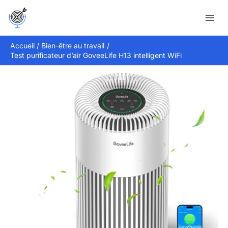
Aller
Rechercher
au
contenu
Accueil
Bien-être au travail
Test purificateur d’air GoveeLife H13 intelligent WiFi