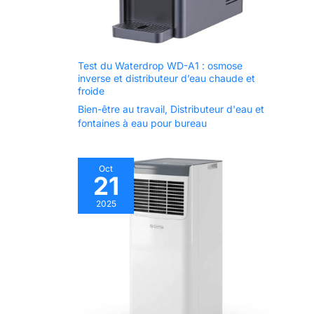
peuvent être achetés sur
frontal supporte le
Amazon en recherchant «
B0F1CJPX5H ».
démontage et le
nettoyage. Certifié
ETL, FCC, CARB,
Test du Waterdrop WD-A1 : osmose
CA65, ENERGY
inverse et distributeur d’eau chaude et
STAR, sans danger
froide
pour votre famille.
Bien-être au travail
,
Distributeur d'eau et
fontaines à eau pour bureau
Oct
21
2025