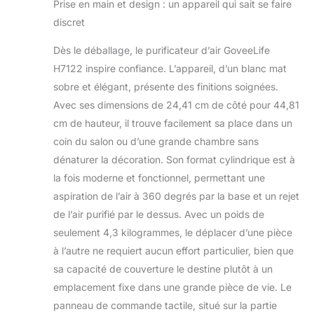
Prise en main et design : un appareil qui sait se faire
purificateur d'air de
WiFi,
n'importe où via
purificateur
discret
l'application
d'air H13
GoveeHome.
Dès le déballage, le purificateur d’air GoveeLife
Utilisez votre voix
H7122 inspire confiance. L’appareil, d’un blanc mat
pour activer l'air pur
sobre et élégant, présente des finitions soignées.
avec Alexa, Siri,
Avec ses dimensions de 24,41 cm de côté pour 44,81
Google Assistant et
IFTTT. Les filtres de
cm de hauteur, il trouve facilement sa place dans un
rechange peuvent
coin du salon ou d’une grande chambre sans
être achetés sur
dénaturer la décoration. Son format cylindrique est à
Amazon en
la fois moderne et fonctionnel, permettant une
recherchant «
aspiration de l’air à 360 degrés par la base et un rejet
B0CR171HMC ».
Grande zone de
de l’air purifié par le dessus. Avec un poids de
couverture : le
seulement 4,3 kilogrammes, le déplacer d’une pièce
purificateur d'air
à l’autre ne requiert aucun effort particulier, bien que
H7122 a un flux
sa capacité de couverture le destine plutôt à un
d'air de 200 CFM et
360 ° pour purifier
emplacement fixe dans une grande pièce de vie. Le
les grandes pièces
panneau de commande tactile, situé sur la partie