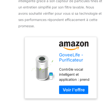
intelligente grâce à son capteur de particules fines et
un entretien simplifié par son filtre lavable. Nous
avons souhaité vérifier pour vous si sa technologie et
ses performances répondent efficacement à cette
promesse.
GoveeLife -
Purificateur
d'air intelligent
Contrôle vocal
pour la maison,
intelligent et
grande pièce
application : prend
jusqu'à 1524
en charge la
pieds carrés
connexion Wi-Fi ou
avec filtre
Bluetooth, de sorte
lavable, capteur
que vous pouvez
de qualité d'air
contrôler le
intégré PM 2.5,