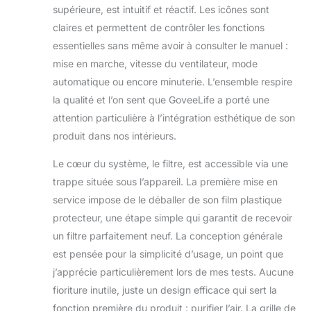
intérieures jusqu'à
supérieure, est intuitif et réactif. Les icônes sont
1524 pieds carrés
claires et permettent de contrôler les fonctions
toutes les 60
minutes. C'est une
essentielles sans même avoir à consulter le manuel :
solution facile pour
mise en marche, vitesse du ventilateur, mode
toute la maison et
automatique ou encore minuterie. L’ensemble respire
garantit un air
la qualité et l’on sent que GoveeLife a porté une
propre et frais pour
vous et votre
attention particulière à l’intégration esthétique de son
famille. Mode
produit dans nos intérieurs.
automatique
sensible : le
Le cœur du système, le filtre, est accessible via une
purificateur d'air
trappe située sous l’appareil. La première mise en
intelligent dispose
service impose de le déballer de son film plastique
d'un capteur PM2.5
protecteur, une étape simple qui garantit de recevoir
professionnel
intégré, ce qui
un filtre parfaitement neuf. La conception générale
permet d'ajuster
est pensée pour la simplicité d’usage, un point que
automatiquement
j’apprécie particulièrement lors de mes tests. Aucune
les niveaux de
fioriture inutile, juste un design efficace qui sert la
purification en
mode automatique
fonction première du produit : purifier l’air. La grille de