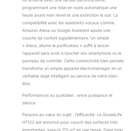
chambre
fonctionne à 24 dB
programmant une mise en route automatique une
presque silencieux
heure avant mon réveil et une extinction le soir. La
pendant que vous
compatibilité avec les assistants vocaux comme
dormez, et les
Amazon Alexa ou Google Assistant ajoute une
lumières d'affichage
peuvent être
couche de confort supplémentaire. Un simple
éteintes. Le filtre
« Alexa, allume le purificateur » suffit à lancer
frontal supporte le
l’appareil sans avoir à toucher son smartphone ou le
démontage et le
panneau de contrôle. Cette connectivité bien pensée
nettoyage. Certifié
ETL, FCC, CARB,
transforme un simple appareil électroménager en un
CA65, ENERGY
véritable objet intelligent au service de notre bien-
STAR, sans danger
être.
pour votre famille.
Performances au quotidien : entre puissance et
silence
Passons au cœur du sujet : l’efficacité. Le GoveeLife
H7122 est annoncé pour couvrir des surfaces très
importantes, jusqu’à 170 m² en une heure. Dans mon