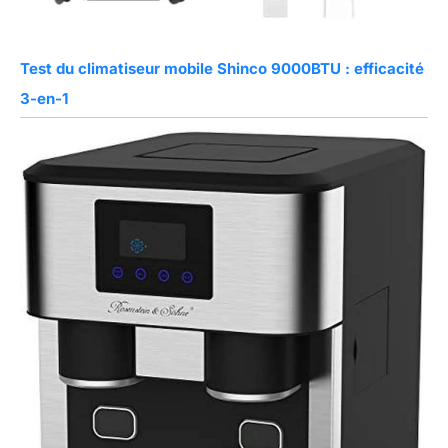
Test du climatiseur mobile Shinco 9000BTU : efficacité
3-en-1