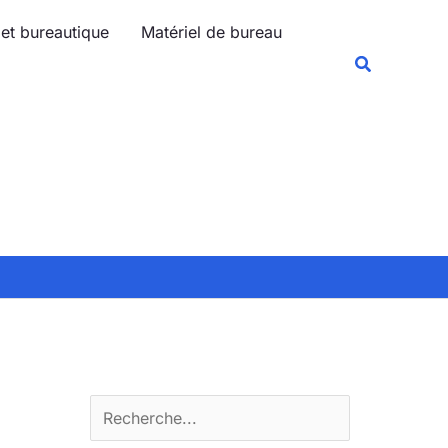
R
 et bureautique
Matériel de bureau
e
Recherche
c
h
e
r
c
h
e
r