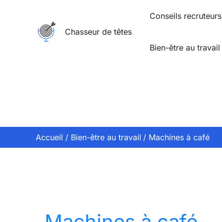
Aller
Conseils recruteurs
au
Chasseur de têtes
contenu
Bien-être au travail
Accueil
Bien-être au travail
Machines à café
Machines à café