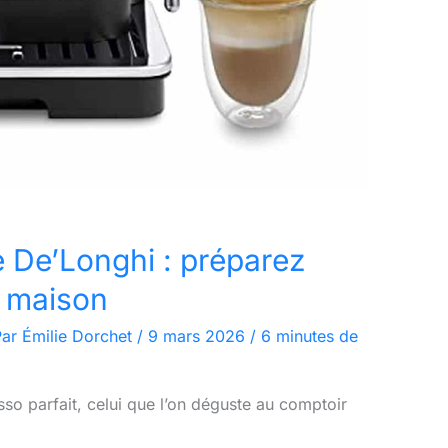
e De’Longhi : préparez
a maison
Par
Émilie Dorchet
/
9 mars 2026
/
6 minutes de
sso parfait, celui que l’on déguste au comptoir