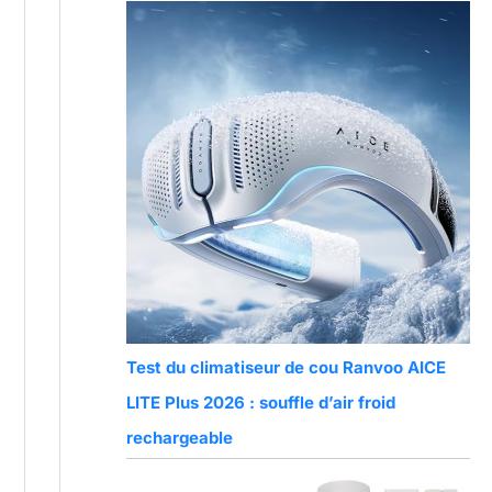
Test du climatiseur de cou Ranvoo AICE
LITE Plus 2026 : souffle d’air froid
rechargeable