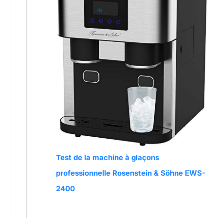
Test de la machine à glaçons
professionnelle Rosenstein & Söhne EWS-
2400