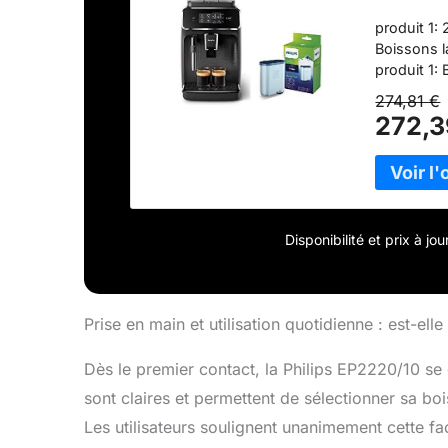
et à cal
produit 1:
Boissons l
produit 1:
1: Personn
274,81 €
l'intensité
272,3
Technologi
produit 2:
produit 2: 
d'échange 
grâce au f
optimale p
Disponibilité et prix à j
Prise en main et utilisation quotidienne : est-elle
Dès le premier contact, la Philips EP2220/10 se d
sont claires et permettent de sélectionner sa bo
Les utilisateurs soulignent unanimement cette fa