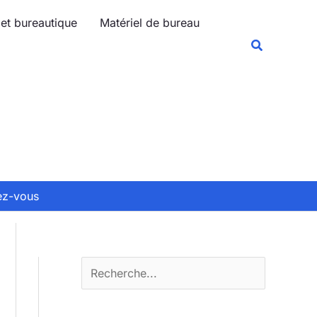
R
 et bureautique
Matériel de bureau
e
Recherche
c
h
e
r
c
h
e
ez-vous
r