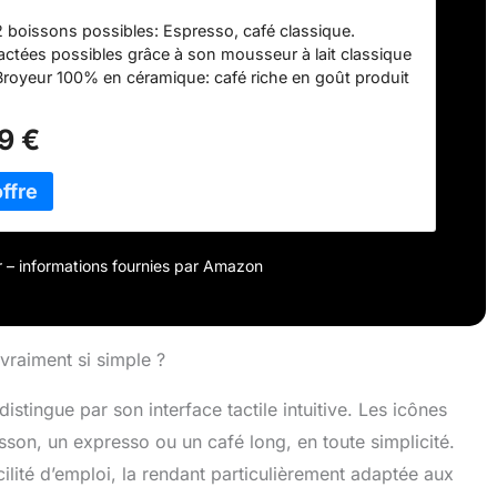
caire CA6903/10
 2 boissons possibles: Espresso, café classique.
actées possibles grâce à son mousseur à lait classique
 Broyeur 100% en céramique: café riche en goût produit
alisation de la boisson: réglages de la mouture (12), de
, de la quantité de café et de la température. produit 1:
9 €
e Aroma Seal: préserve l'arômes des grains de café
 Préparez jusqu'à 5000 tasses avant de détartrer
Elimine naturellement le calcaire grâce à la technologie
ionique produit 2: Votre machine ne s'obstrue pas
iltre microporeux produit 2: Une eau purifiée de façon
ar un circuit d'eau breveté
our – informations fournies par Amazon
 vraiment si simple ?
istingue par son interface tactile intuitive. Les icônes
isson, un expresso ou un café long, en toute simplicité.
cilité d’emploi, la rendant particulièrement adaptée aux