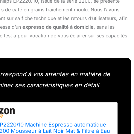
ilips EP2220/10, issue de la série 2200, se présente
s de café en grains fraîchement moulu. Nous l’avons
 sur sa fiche technique et les retours d’utilisateurs, afin
messe d’un
expresso de qualité à domicile
, sans les
 test a pour vocation de vous éclairer sur ses capacités
rrespond à vos attentes en matière de
aminer ses caractéristiques en détail.
 EP2220/10 Machine Espresso automatique
200 Mousseur à Lait Noir Mat & Filtre à Eau