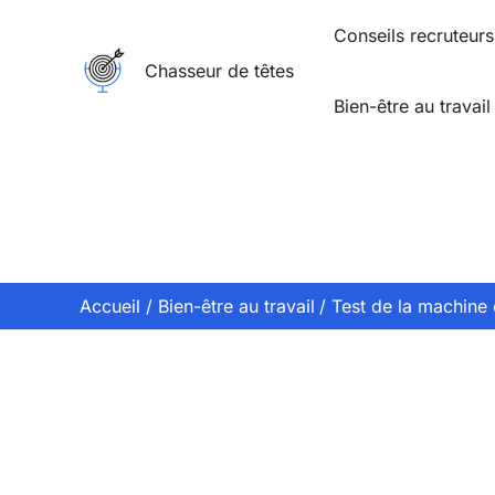
Aller
Conseils recruteurs
au
Chasseur de têtes
contenu
Bien-être au travail
Accueil
Bien-être au travail
Test de la machine