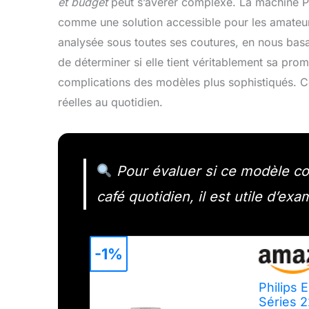
et budget
peut s’avérer complexe. La machine Ph
comme une solution accessible pour les amateur
analysée sous toutes ses coutures, en nous basant
de déterminer si elle tient véritablement sa pro
complications des modèles plus sophistiqués. Ce
réelles au quotidien.
Pour évaluer si ce modèle co
café quotidien, il est utile d’ex
-1%
Philips
Séries 2