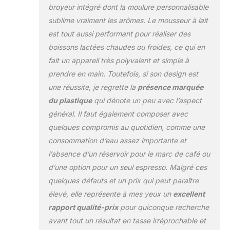
: exercez vos
broyeur intégré dont la moulure personnalisable
talents de barista
sublime vraiment les arômes. Le mousseur à lait
avec 25 réglages de
mouture, la balance
est tout aussi performant pour réaliser des
et le mousseur à lait
boissons lactées chaudes ou froides, ce qui en
intégrés. Ou
fait un appareil très polyvalent et simple à
laissez-vous guider
prendre en main. Toutefois, si son design est
par la machine, son
panneau de
une réussite, je regrette la
présence marquée
commande intuitif,
du plastique
qui dénote un peu avec l’aspect
ses
général. Il faut également composer avec
recommandations
quelques compromis au quotidien, comme une
et préréglages
INCLUT : Ninja Café
consommation d’eau assez importante et
Luxe, Cafepichet à
l’absence d’un réservoir pour le marc de café ou
mousse avec fouet,
d’une option pour un seul espresso. Malgré ces
broyeur à grains,
quelques défauts et un prix qui peut paraître
brosse de
élevé, elle représente à mes yeux un
excellent
nettoyage, kit de
démarrage (porte-
rapport qualité-prix
pour quiconque recherche
filtre, paniers simple
avant tout un résultat en tasse irréprochable et
et double, panier