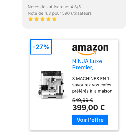
Notes des utilisateurs 4.3/5
Note de 4.3 pour 590 utilisateurs
-27%
NINJA Luxe
Premier,
Machine a cafe
3 MACHINES EN 1 :
a grain barista 3
savourez vos cafés
en 1 ES601EU
préférés à la maison
avec cette machine
549,99 €
à espresso, à
399,00 €
infusion à froid et à
café filtre 3-en-1.
Elle inclut
également un