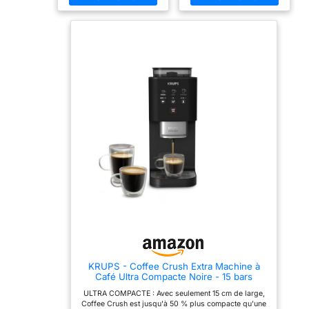
mouture, la balance
MOUSSE MAINS LIBRES :
élégante, le café de
le mousseur automatisé
qualité barista est dans
et le mousseur à lait
chauffe et fouette en
votre cuisine VOTRE
intégrés. Ou
même temps, transformant
CAFÉ, D'UNE SIMPLE
lait ou boisson végétale en
TOUCHE: avec Magnifica
laissez-vous guider
micro-mousse. Profitez de
S vous pouvez préparer
par la machine, son
4 préréglages mousse :
votre café favori court ou
panneau de
lait chauffé à la vapeur,
long d'une simple
mousse fine, mousse
pression et passer d'un
commande intuitif,
épaisse et mousse froide
café riche et aromatique
ses
MACHINE À CAFÉ FACILE
au café latte et crémeux
À UTILISER : exercez vos
CAFÉ FRAÎCHEMENT
recommandations
talents de barista avec 25
MOULU ET
et préréglages
réglages de mouture, la
PERSONNALISÉ: chaque
INCLUT : Ninja Café
balance et le mousseur à
tasse est préparée à partir
lait intégrés. Ou laissez-
de grains fraîchement
Luxe, Cafepichet à
vous guider par la
moulus grâce au moulin à
mousse avec fouet,
machine, son panneau de
13 réglages ; ajustez
commande intuitif, ses
l’intensité de l’arôme et
broyeur à grains,
recommandations et
choisissez un café court
brosse de
préréglages INCLUT :
ou long d’une simple
nettoyage, kit de
Ninja Café Luxe,
touche VOTRE LAIT
Cafepichet à mousse avec
COMME VOUS L'AIMEZ: le
démarrage (porte-
fouet, broyeur à grains,
mousseur à lait 2-en-1
filtre, paniers simple
brosse de nettoyage, kit
permet de choisir entre lait
KRUPS - Coffee Crush Extra Machine à
de démarrage (porte-
chaud ou mousse dense
et double, panier
Café Ultra Compacte Noire - 15 bars
filtre, paniers simple et
pour vos cappuccinos; le
Luxe, entonnoir et
double, panier Luxe,
bec verseur s’adapte à
ULTRA COMPACTE : Avec seulement 15 cm de large,
tasseur assisté), kit
entonnoir et tasseur
différentes hauteurs de
Coffee Crush est jusqu'à 50 % plus compacte qu'une
assisté), kit de nettoyage,
tasse (8–14 cm)