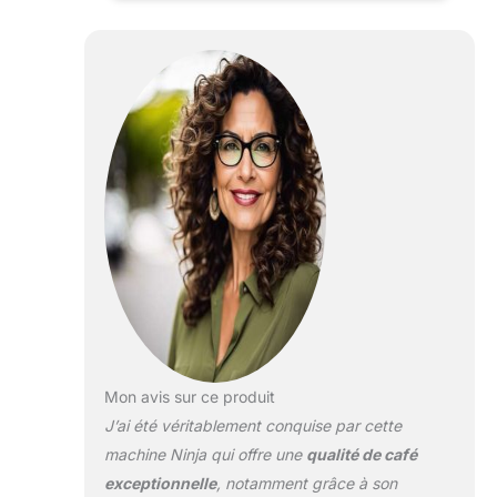
broyeur à grains, un
mousseur à lait et
un porte-filtre
MICRO-MOUSSE
MAINS LIBRES : le
mousseur
automatisé chauffe
et fouette en même
temps,
transformant lait ou
boisson végétale en
micro-mousse.
Profitez de 4
préréglages
mousse : lait
chauffé à la vapeur,
mousse fine,
Mon avis sur ce produit
mousse épaisse et
J’ai été véritablement conquise par cette
mousse froide
MACHINE À CAFÉ
machine Ninja qui offre une
qualité de café
FACILE À UTILISER
exceptionnelle
, notamment grâce à son