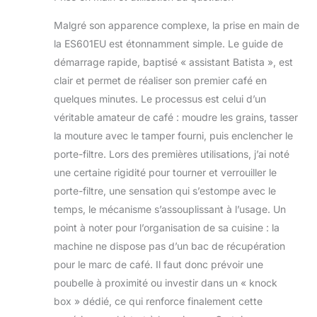
ses
recommandations
Malgré son apparence complexe, la prise en main de
et préréglages
la ES601EU est étonnamment simple. Le guide de
INCLUT : Ninja Café
démarrage rapide, baptisé « assistant Batista », est
Luxe, Cafepichet à
clair et permet de réaliser son premier café en
mousse avec fouet,
quelques minutes. Le processus est celui d’un
broyeur à grains,
brosse de
véritable amateur de café : moudre les grains, tasser
nettoyage, kit de
la mouture avec le tamper fourni, puis enclencher le
démarrage (porte-
porte-filtre. Lors des premières utilisations, j’ai noté
filtre, paniers simple
une certaine rigidité pour tourner et verrouiller le
et double, panier
Luxe, entonnoir et
porte-filtre, une sensation qui s’estompe avec le
tasseur assisté), kit
temps, le mécanisme s’assouplissant à l’usage. Un
de nettoyage, kit de
point à noter pour l’organisation de sa cuisine : la
test de dureté de
machine ne dispose pas d’un bac de récupération
l’eau et livre de
recettes
pour le marc de café. Il faut donc prévoir une
DIMENSIONS : H :
poubelle à proximité ou investir dans un « knock
37,2 x l : 33,6 x L :
box » dédié, ce qui renforce finalement cette
34,4 cm. Poids : 17