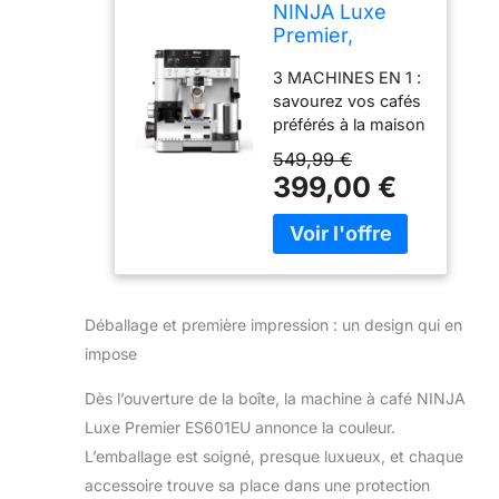
NINJA Luxe
Premier,
Machine a cafe
3 MACHINES EN 1 :
a grain barista 3
savourez vos cafés
en 1 ES601EU
préférés à la maison
avec cette machine
549,99 €
à espresso, à
399,00 €
infusion à froid et à
café filtre 3-en-1.
Elle inclut
également un
broyeur à grains, un
mousseur à lait et
Déballage et première impression : un design qui en
un porte-filtre
impose
MICRO-MOUSSE
MAINS LIBRES : le
Dès l’ouverture de la boîte, la machine à café NINJA
mousseur
Luxe Premier ES601EU annonce la couleur.
automatisé chauffe
et fouette en même
L’emballage est soigné, presque luxueux, et chaque
temps,
accessoire trouve sa place dans une protection
transformant lait ou