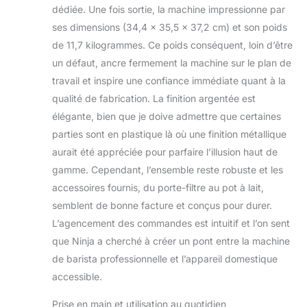
dédiée. Une fois sortie, la machine impressionne par
boisson végétale en
ses dimensions (34,4 x 35,5 x 37,2 cm) et son poids
micro-mousse.
Profitez de 4
de 11,7 kilogrammes. Ce poids conséquent, loin d’être
préréglages
un défaut, ancre fermement la machine sur le plan de
mousse : lait
travail et inspire une confiance immédiate quant à la
chauffé à la vapeur,
qualité de fabrication. La finition argentée est
mousse fine,
mousse épaisse et
élégante, bien que je doive admettre que certaines
mousse froide
parties sont en plastique là où une finition métallique
MACHINE À CAFÉ
aurait été appréciée pour parfaire l’illusion haut de
FACILE À UTILISER
gamme. Cependant, l’ensemble reste robuste et les
: exercez vos
talents de barista
accessoires fournis, du porte-filtre au pot à lait,
avec 25 réglages de
semblent de bonne facture et conçus pour durer.
mouture, la balance
L’agencement des commandes est intuitif et l’on sent
et le mousseur à lait
que Ninja a cherché à créer un pont entre la machine
intégrés. Ou
de barista professionnelle et l’appareil domestique
laissez-vous guider
par la machine, son
accessible.
panneau de
commande intuitif,
Prise en main et utilisation au quotidien