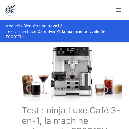
Aller
Rechercher
au
contenu
Accueil
Bien-être au travail
Test : ninja Luxe Café 3-en-1, la machine polyvalente
ES601EU
Test : ninja Luxe Café 3-
en-1, la machine