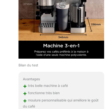
Bilan du test
Avantages
+
très belle machine à café
+
fonctionne très bien
+
moulure personnalisable qui améliore le goût
du café