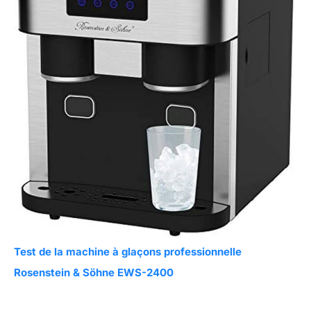
Test de la machine à glaçons professionnelle
Rosenstein & Söhne EWS-2400