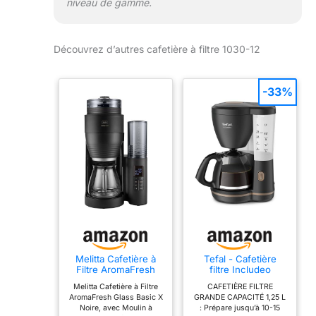
niveau de gamme.
Découvrez d’autres cafetière à filtre 1030-12
-33%
Melitta Cafetière à
Tefal - Cafetière
Filtre AromaFresh
filtre Includeo
Glass Basic X Noire,
Ergonomique - 1,25
Melitta Cafetière à Filtre
CAFETIÈRE FILTRE
avec Moulin à grains
L - Noire
AromaFresh Glass Basic X
GRANDE CAPACITÉ 1,25 L
en Céramique
Noire, avec Moulin à
: Prépare jusqu’à 10-15
Intégré, Fonction