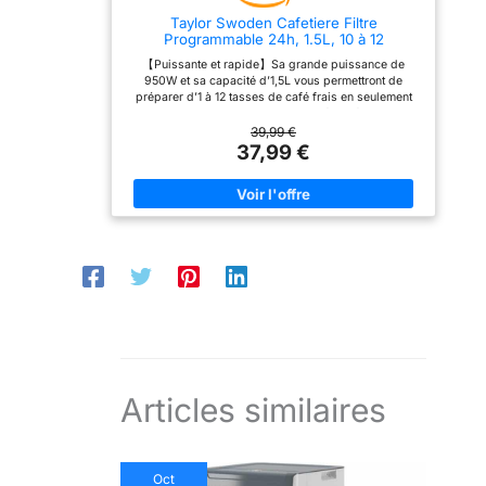
réparateurs dans le
Taylor Swoden Cafetiere Filtre
monde pour prolonger sa
Programmable 24h, 1.5L, 10 à 12
durée de vie.
Tasses,Noir
【Puissante et rapide】Sa grande puissance de
950W et sa capacité d’1,5L vous permettront de
préparer d’1 à 12 tasses de café frais en seulement
quelques minutes. Et ceci en toute sécurité pour votre
santé grâce à ses matériaux sans BPA. 【Minuterie
39,99 €
programmable】Cette fonction vous permettra de
37,99 €
programmer la cafetière jusqu’à 24 heures à l’avance
et ainsi avoir votre café frais dès votre réveil ou à tout
autre moment. 【Maintien au chaud】 La plaque
chauffante sous la carafe maintiendra le café chaud
pendant 40 minutes après son infusion puis
s’éteindra automatiquement. 【Contrôle de la force】
En appuyant sur le bouton “Strong”, l’extraction sera
plus rapide et rehaussera la force et la saveur du
café. 【Pratique et fonctionnelle】 Le système anti-
goutte permet de sortir la carafe propre et sans
coulures et la fonction auto-nettoyage vous fera
gagner du temps. Le filtre est permanent et facile à
nettoyer.
Articles similaires
Oct