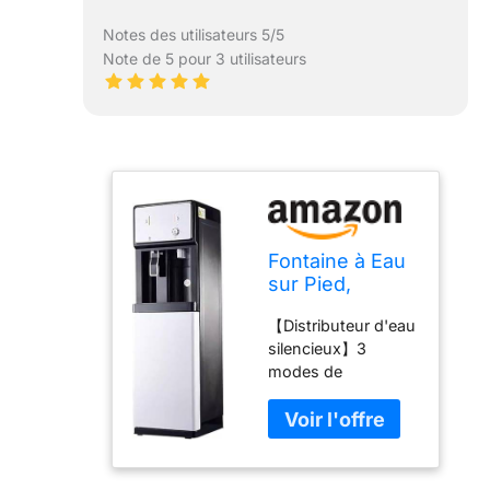
Notes des utilisateurs 5/5
Note de 5 pour 3 utilisateurs
Fontaine à Eau
sur Pied,
Fontaine à
【Distributeur d'eau
Boire
silencieux】3
Commerciale,
modes de
Distributeur
température de
d'eau, Machine
l'eau :
à Refroidisseur
refroidissement,
d'eau,
température
distributeurs
ambiante, eau