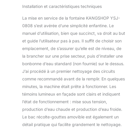
sécurité et celle de
Installation et caractéristiques techniques
votre famille.
【Utilisation multi-
La mise en service de la fontaine KANGSHOP YSJ-
scénarios】Peut
0808 s’est avérée d’une simplicité enfantine. Le
être appliqué à la
manuel d’utilisation, bien que succinct, va droit au but
restauration :
et guide l’utilisateur pas à pas. Il suffit de choisir son
hôtels, restaurants,
cafés ; bureaux
emplacement, de s’assurer qu’elle est de niveau, de
d'affaires :
la brancher sur une prise secteur, puis d’installer une
entreprises,
bonbonne d’eau standard (non fournie) sur le dessus.
bureaux, usines ;
J’ai procédé à un premier nettoyage des circuits
clubs de fitness :
gymnases, loisirs,
comme recommandé avant de la remplir. En quelques
ainsi que les écoles,
minutes, la machine était prête à fonctionner. Les
centres
témoins lumineux en façade sont clairs et indiquent
commerciaux et
l’état de fonctionnement : mise sous tension,
autres endroits où
production d’eau chaude et production d’eau froide.
vous en avez
besoin.
Le bac récolte-gouttes amovible est également un
【Installation facile
détail pratique qui facilite grandement le nettoyage.
et pratique】