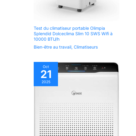
seau, c'est un
distributeur d'eau à
alimentation directe
en eau.
Test du climatiseur portable Olimpia
Splendid Dolceclima Slim 10 SWS Wifi à
10000 BTU/h
Bien-être au travail
,
Climatiseurs
Oct
21
2025