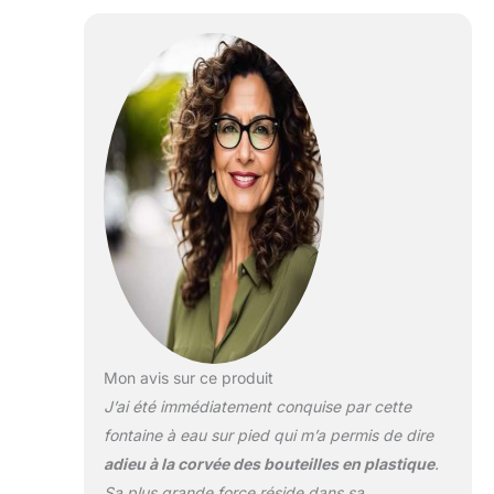
d'eau
chaude,
domestiques
température de
for Bureau,
refroidissement : 5°
Commercial
- 10° ; température
de chauffage : 90-
100° ; température
ambiante : 15-25°,
for répondre à vos
besoins
multidimensionnels.
【Conception de
tasse à pousser】
Poussez
doucement, pas
besoin d'exercer de
force, l'eau sort en
Mon avis sur ce produit
quelques
J’ai été immédiatement conquise par cette
secondes, peut
fontaine à eau sur pied qui m’a permis de dire
infuser du lait en
poudre, faire du
adieu à la corvée des bouteilles en plastique
.
café, faire du thé
Sa plus grande force réside dans sa