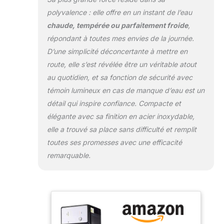
chaud, etc., et est
polyvalence : elle offre en un instant de l’eau
compatible avec
chaude, tempérée ou parfaitement froide
,
une variété de
tasses avec
répondant à toutes mes envies de la journée.
beaucoup
D’une simplicité déconcertante à mettre en
d'espace.
route, elle s’est révélée être un véritable atout
【Indicateur de
au quotidien, et sa fonction de sécurité avec
pénurie d'eau】
Fonction d'invite de
témoin lumineux en cas de manque d’eau est un
pénurie d'eau sûre,
détail qui inspire confiance. Compacte et
combustion anti-
élégante avec sa finition en acier inoxydable,
sèche sûre,
elle a trouvé sa place sans difficulté et remplit
système de
protection sensible
toutes ses promesses avec une efficacité
contre la pénurie
remarquable.
d'eau, protège
toujours votre
sécurité et celle de
votre famille.
【Utilisation multi-
scénarios】Peut