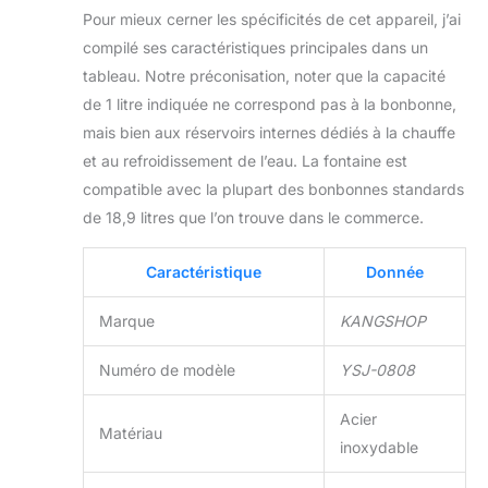
Complet avec kit
Pour mieux cerner les spécificités de cet appareil, j’ai
d'installation for la
compilé ses caractéristiques principales dans un
première installation
tableau. Notre préconisation, noter que la capacité
du refroidisseur
d'eau ou du
de 1 litre indiquée ne correspond pas à la bonbonne,
distributeur d'eau, y
mais bien aux réservoirs internes dédiés à la chauffe
compris les rails de
et au refroidissement de l’eau. La fontaine est
montage for se
compatible avec la plupart des bonbonnes standards
connecter à
l'alimentation en
de 18,9 litres que l’on trouve dans le commerce.
eau du réseau.
Notez que ce
Caractéristique
Donnée
distributeur d'eau
n'est pas un
Marque
KANGSHOP
distributeur d'eau à
seau, c'est un
Numéro de modèle
YSJ-0808
distributeur d'eau à
alimentation directe
Acier
en eau.
Matériau
inoxydable