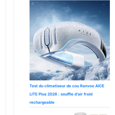
Test du climatiseur de cou Ranvoo AICE
LITE Plus 2026 : souffle d’air froid
rechargeable