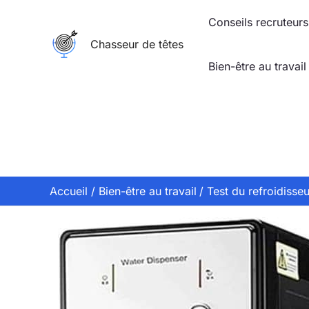
Aller
Conseils recruteurs
au
Chasseur de têtes
contenu
Bien-être au travail
Accueil
Bien-être au travail
Test du refroidisse