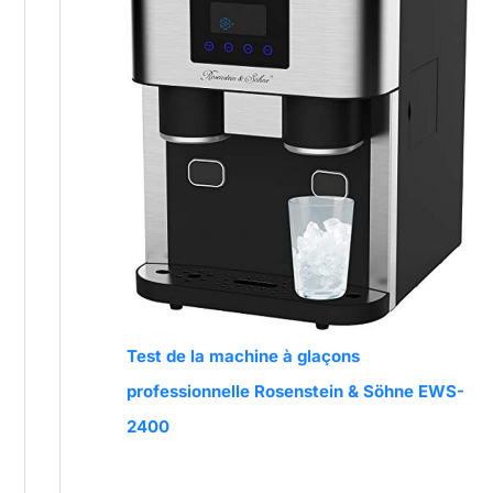
Test de la machine à glaçons
professionnelle Rosenstein & Söhne EWS-
2400