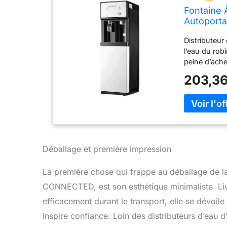
Fontaine 
Autoporta
Entrepris
Distributeur
l’eau du rob
peine d’ache
Distributeur
203,36
bouteille à u
de l’eau plu
distributeur
plus esthéti
réfrigératio
réfrigératio
Température 
Déballage et première impression
distributeur
intérieurs s
La première chose qui frappe au déballage de
utilisation 
CONNECTED, est son esthétique minimaliste. Liv
Assurez l'hy
fonctionnel.
efficacement durant le transport, elle se dévoile
commerciaux,
inspire confiance. Loin des distributeurs d’eau 
commerciales