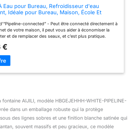
À Eau pour Bureau, Refroidisseur d'eau
nt, Idéale pour Bureau, Maison, École Et
e(Pipeline-Connected)
 d’“Pipeline-connected” - Peut être connecté directement à
inet de votre maison, il peut vous aider à économiser la
ter et de remplacer des seaux, et c’est plus pratique.
 d’“Bottom Loading ” - Vous oblige à acheter de l’eau en
 €
tiliser, adaptée aux familles ayant des exigences de qualité
s élevées. Son seau est placé dans une armoire sous le
 d’eau, ce qui est plus économique en main-d’œuvre et
que. Conception de 3 modes de température de l’eau :
n, température ambiante, eau chaude. température de
n : 5°-10° ; Température de chauffage : 90-100° ;
normale : 15-25° Gain de place et robustesse : Notre
 d'eau, avec son design élégant, s'intégrera à tous les
ans occuper d'espace excessif, résistant parfaitement à une
 la fontaine AIJILI, modèle HBGEJEHHH-WHITE-PIPELINE-
fréquente et intensive. Adapté à une multitude de scénarios :
rée dans un emballage robuste qui la protège
dratation de tous grâce à ce distributeur d'eau hautement
 Idéal pour les maisons, les bureaux, les centres
 sous des lignes sobres et une finition blanche satinée qui
 les salles d'attente d'hôpitaux, les zones de réception
d’antan, souvent massifs et peu gracieux, ce modèle
, etc.