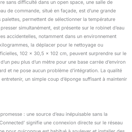
gre sans difficulté dans un open space, une salle de
eau de commande, situé en façade, est d’une grande
es palettes, permettent de sélectionner la température
 presser simultanément, est présente sur le robinet d’eau
lures accidentelles, notamment dans un environnement
0 kilogrammes, la déplacer pour le nettoyage ou
 officielles, 102 x 30,5 x 102 cm, peuvent surprendre sur le
r d’un peu plus d’un mètre pour une base carrée d’environ
d et ne pose aucun problème d’intégration. La qualité
à entretenir, un simple coup d’éponge suffisant à maintenir
promesse : une source d’eau inépuisable sans la
Connected’ signifie une connexion directe sur le réseau
 pour quiconque est habitué à soulever et installer des