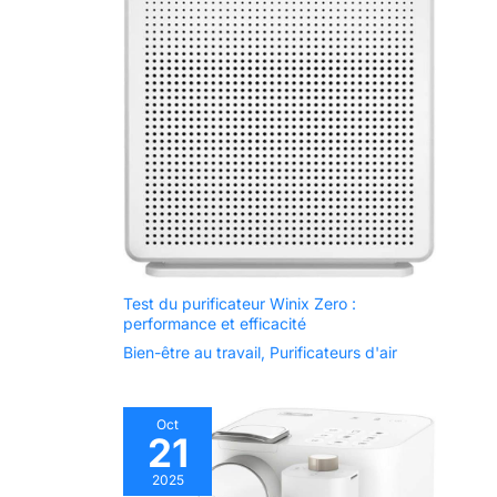
packs de minéraux
suisses
LANGWATER. Une
filtration complète
élimine tout, il est
donc essentiel de
réajouter des
minéraux pour
garantir une eau de
qualité supérieure.
Test du purificateur Winix Zero :
performance et efficacité
Bien-être au travail
,
Purificateurs d'air
Oct
21
2025