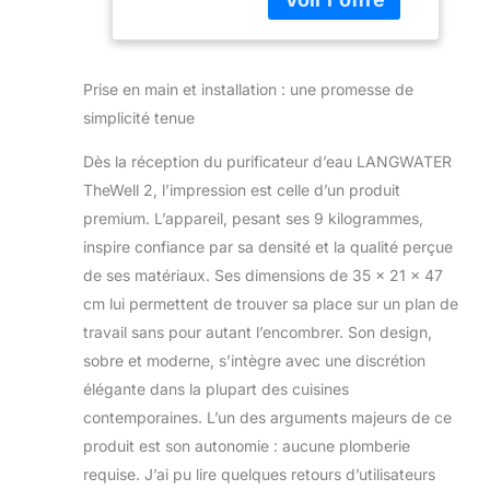
jusqu'à 99,9% des
Inverse NSF58,
polluants (métaux,
UV, Distributeur
PFAS,
eau chaude.
microplastiques,
Inclut
Prise en main et installation : une promesse de
hormones) grâce à
osmoseur et 2
simplicité tenue
sa filtration en 4
Packs de
étapes incluant
Minéraux
Dès la réception du purificateur d’eau LANGWATER
osmose inverse
Suisses
TheWell 2, l’impression est celle d’un produit
certifiée NSF58 +
lumière UV. Options
premium. L’appareil, pesant ses 9 kilogrammes,
de température
inspire confiance par sa densité et la qualité perçue
précises.
de ses matériaux. Ses dimensions de 35 x 21 x 47
MINERAUX PRECIS
cm lui permettent de trouver sa place sur un plan de
POUR UN GOUT
PREMIUM
travail sans pour autant l’encombrer. Son design,
CONSTANT:
sobre et moderne, s’intègre avec une discrétion
l'osmoseur ajoute
élégante dans la plupart des cuisines
des mineraux
contemporaines. L’un des arguments majeurs de ce
essentiels liquides
avec le système
produit est son autonomie : aucune plomberie
breveté LANGPAK .
requise. J’ai pu lire quelques retours d’utilisateurs
Possiblité d'ajuster