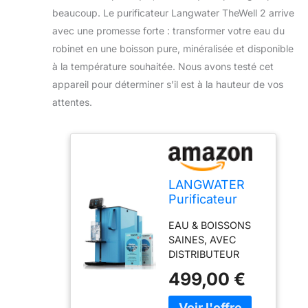
beaucoup. Le purificateur Langwater TheWell 2 arrive
avec une promesse forte : transformer votre eau du
robinet en une boisson pure, minéralisée et disponible
à la température souhaitée. Nous avons testé cet
appareil pour déterminer s’il est à la hauteur de vos
attentes.
LANGWATER
Purificateur
d'eau &
EAU & BOISSONS
Minéralisation
SAINES, AVEC
TheWell 2 -
DISTRIBUTEUR
Filtration eau
D'EAU CHAUDE: le
du robinet
499,00 €
nouveau filtre à eau
instantanée
TheWell2 élimine
avec Osmose