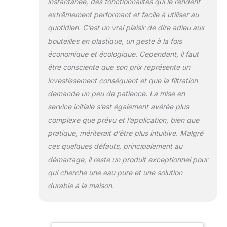
RÉSERVOIR, SÛRE
instantanée, des fonctionnalités qui le rendent
& RAPIDE : Produit 1
extrêmement performant et facile à utiliser au
litre d'eau en 2.5
quotidien. C’est un vrai plaisir de dire adieu aux
minutes – pas de
bouteilles en plastique, un geste à la fois
réservoir afin
d'éviter les
économique et écologique. Cependant, il faut
bacteries. La
être consciente que son prix représente un
machine est
investissement conséquent et que la filtration
autonettoyante et
demande un peu de patience. La mise en
chaque composant
est testé
service initiale s’est également avérée plus
rigoureusement afin
complexe que prévu et l’application, bien que
de garantir une eau
pratique, mériterait d’être plus intuitive. Malgré
sûre. PLUS
ces quelques défauts, principalement au
COMPACT &
démarrage, il reste un produit exceptionnel pour
ÉCONOMIQUE :
Eau premium pour
qui cherche une eau pure et une solution
seulement 0,12 €/L
durable à la maison.
car un set
minéralise 250L.
TheWell2 et ses 21
cm de large,