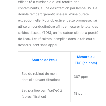
efficacité à éliminer la quasi-totalité des
de garantir une eau
contaminants, à une désinfection par lampe UV. Ce
sûre. PLUS
COMPACT &
double rempart garantit une eau d’une pureté
ÉCONOMIQUE :
exceptionnelle. Pour objectiver cette promesse, j’ai
Eau premium pour
utilisé un conductimètre afin de mesurer le total des
seulement 0,12 €/L
solides dissous (TDS), un indicateur clé de la pureté
car un set
minéralise 250L.
de l’eau. Les résultats, compilés dans le tableau ci-
TheWell2 et ses 21
dessous, sont sans appel.
cm de large,
économise
Mesure du
l'espace, et atteint
Source de l’eau
70 % d'efficacité
TDS (en ppm)
(ratio 2,3:1) grâce à
la recirculation,
Eau du robinet de mon
387 ppm
réduisant le
domicile (avant filtration)
gaspillage d'eau RO.
SANS
Eau purifiée par
TheWell 2
INSTALLATION &
18 ppm
(après filtration)
APP PRATIQUE :
Filtre à eau "Plug &