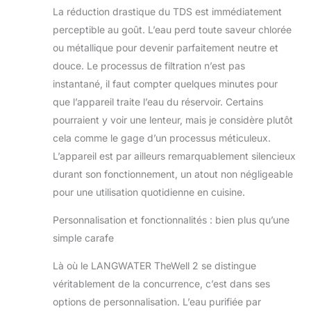
Drink" Entretien
La réduction drastique du TDS est immédiatement
minimal grâce à son
perceptible au goût. L’eau perd toute saveur chlorée
filtre auto-
ou métallique pour devenir parfaitement neutre et
nettoyant. Utilisez
l'app ou l'écran
douce. Le processus de filtration n’est pas
tactile pour vérifier
instantané, il faut compter quelques minutes pour
le TDS, sélectionner
que l’appareil traite l’eau du réservoir. Certains
la quantité, le
pourraient y voir une lenteur, mais je considère plutôt
niveau de minéraux,
d'arômes, ou
cela comme le gage d’un processus méticuleux.
personnaliser
L’appareil est par ailleurs remarquablement silencieux
l'écran !
durant son fonctionnement, un atout non négligeable
COMPATIBILITÉ
pour une utilisation quotidienne en cuisine.
EXCLUSIVE :
TheWell2 est conçu
Personnalisation et fonctionnalités : bien plus qu’une
pour être utilisé
avec les packs de
simple carafe
minéraux
Là où le LANGWATER TheWell 2 se distingue
LANGWATER,
produits en suisse.
véritablement de la concurrence, c’est dans ses
La filtration
options de personnalisation. L’eau purifiée par
éliminant presque