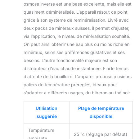
osmose inverse est une base excellente, mais elle est
tout, il est en effet
quasiment déminéralisée. L’appareil résout ce point
essentiel d'ajouter
des minéraux
grâce à son système de reminéralisation. Livré avec
naturels pour
deux packs de minéraux suisses, il permet d’ajuster,
garantir une eau de
via l’application, le niveau de minéralisation souhaité.
qualité . PACKS DE
On peut ainsi obtenir une eau plus ou moins riche en
MINÉRAUX REQUIS
: TheWell 2
minéraux, selon ses préférences gustatives et ses
fonctionne avec les
besoins. L’autre fonctionnalité majeure est son
packs de minéraux
distributeur d’eau chaude instantanée. Fini le temps
suisses
d’attente de la bouilloire. L’appareil propose plusieurs
LANGWATER. Une
filtration complète
paliers de température préréglés, idéaux pour
élimine tout, il est
s’adapter à différents usages, du biberon au thé noir.
donc essentiel de
réajouter des
Utilisation
Plage de température
minéraux pour
suggérée
disponible
garantir une eau de
qualité supérieure.
Température
25 °c (réglage par défaut)
ambiante