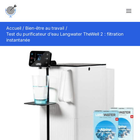
Aller
Rechercher
au
contenu
Accueil
Bien-être au travail
Test du purificateur d’eau Langwater TheWell 2 : filtration
instantanée