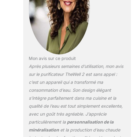
de température
précises.
MINERAUX PRECIS
POUR UN GOUT
PREMIUM
CONSTANT:
l'osmoseur ajoute
des mineraux
essentiels liquides
Mon avis sur ce produit
avec le système
Après plusieurs semaines d’utilisation, mon avis
breveté LANGPAK .
Possiblité d'ajuster
sur le purificateur TheWell 2 est sans appel :
lintensité des
c’est un appareil qui a transformé ma
minéraux à votre
consommation d’eau. Son design élégant
gout. Sans sodium.
s’intègre parfaitement dans ma cuisine et la
Option arômes de
fruits naturels pour
qualité de l’eau est tout simplement excellente,
faire de l'eau
avec un goût très agréable. J’apprécie
aromatisée.
particulièrement la
personnalisation de la
TECHNOLOGIE
minéralisation
et la production d’eau chaude
SUISSE SANS