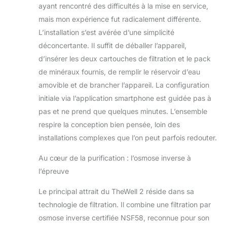
ayant rencontré des difficultés à la mise en service,
lintensité des
mais mon expérience fut radicalement différente.
minéraux à votre
gout. Sans sodium.
L’installation s’est avérée d’une simplicité
Option arômes de
déconcertante. Il suffit de déballer l’appareil,
fruits naturels pour
d’insérer les deux cartouches de filtration et le pack
faire de l'eau
de minéraux fournis, de remplir le réservoir d’eau
aromatisée.
TECHNOLOGIE
amovible et de brancher l’appareil. La configuration
SUISSE SANS
initiale via l’application smartphone est guidée pas à
RÉSERVOIR, SÛRE
pas et ne prend que quelques minutes. L’ensemble
& RAPIDE : Produit 1
respire la conception bien pensée, loin des
litre d'eau en 2.5
installations complexes que l’on peut parfois redouter.
minutes – pas de
réservoir afin
Au cœur de la purification : l’osmose inverse à
d'éviter les
bacteries. La
l’épreuve
machine est
autonettoyante et
Le principal attrait du TheWell 2 réside dans sa
chaque composant
technologie de filtration. Il combine une filtration par
est testé
osmose inverse certifiée NSF58, reconnue pour son
rigoureusement afin