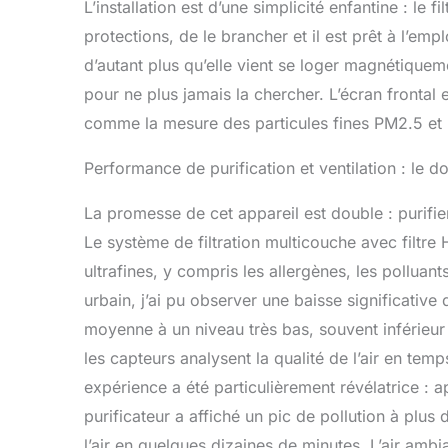
L’installation est d’une simplicité enfantine : le fi
protections, de le brancher et il est prêt à l’em
d’autant plus qu’elle vient se loger magnétiquem
pour ne plus jamais la chercher. L’écran frontal es
comme la mesure des particules fines PM2.5 et 
Performance de purification et ventilation : le d
La promesse de cet appareil est double : purifier l
Le système de filtration multicouche avec filtr
ultrafines, y compris les allergènes, les polluant
urbain, j’ai pu observer une baisse significativ
moyenne à un niveau très bas, souvent inférieur
les capteurs analysent la qualité de l’air en tem
expérience a été particulièrement révélatrice : a
purificateur a affiché un pic de pollution à plus
l’air en quelques dizaines de minutes. L’air ambi