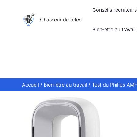
Aller
Conseils recruteurs
au
Chasseur de têtes
contenu
Bien-être au travail
Accueil
Bien-être au travail
Test du Philips AMF