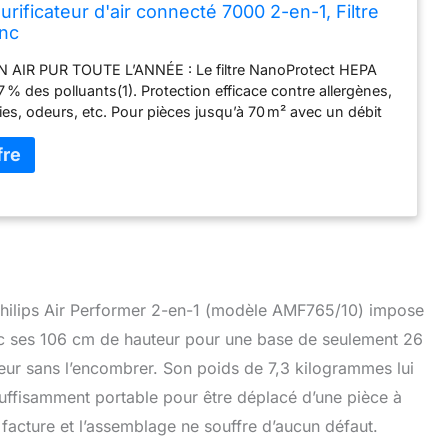
rificateur d'air connecté 7000 2-en-1, Filtre
nc
 AIR PUR TOUTE L’ANNÉE : Le filtre NanoProtect HEPA
7 % des polluants(1). Protection efficace contre allergènes,
ries, odeurs, etc. Pour pièces jusqu’à 70 m² avec un débit
ant de 270 m³/h(3). RAFRAICHISSEMENT PUISSANT :
 la chaleur estivale avec un flux d'air puissant. Grâce à
ans pales, le purificateur 2en1 ne souffle pas de rafales
vre un courant d'air rafraîchissant, atteignant jusqu'à 1730
 PERFORMANCES : Ce purificateur d'air Philips offre
de purification d'air en plus et 20% de flux d'air de
ment plus puissant que le principal concurrent(2).
& ÉCONOMIQUE : Fonctionne à un niveau de bruit ultra-
de 20 dB(A) (6) en mode sommeil, avec une consommation
ir Philips Air Performer 2-en-1 (modèle AMF765/10) impose
quivalente à une ampoule standard - environ 40W.
ec ses 106 cm de hauteur pour une base de seulement 26
NTELLIGENTS & CONNECTIVITÉ : Les capteurs
de ce Purificateur d'air hepa surveillent en permanence la
rieur sans l’encombrer. Son poids de 7,3 kilogrammes lui
air et fournissent des retours en temps réel via l'application
 suffisamment portable pour être déplacé d’une pièce à
e facture et l’assemblage ne souffre d’aucun défaut.