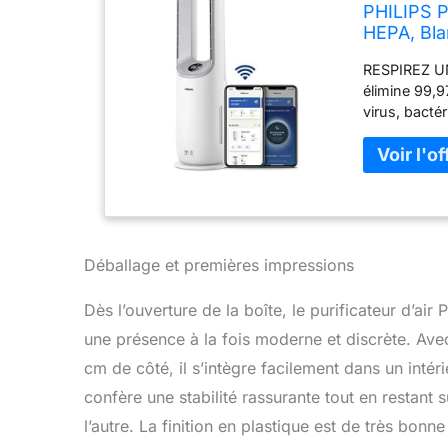
PHILIPS Pu
HEPA, Bla
RESPIREZ UN
élimine 99,9
virus, bacté
CADR puiss
Luttez contre
son design s
d'air et déli
m3/h HAUTES
jusqu'à 50% 
rafraîchisse
Déballage et premières impressions
SILENCIEUX 
silencieux 
Dès l’ouverture de la boîte, le purificateur d’a
d'énergie é
une présence à la fois moderne et discrète. Av
CAPTEURS I
intelligents 
cm de côté, il s’intègre facilement dans un inté
qualité de l'
confère une stabilité rassurante tout en restant
Air+
l’autre. La finition en plastique est de très bonn