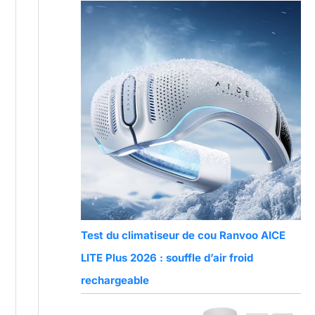
Test du climatiseur de cou Ranvoo AICE
LITE Plus 2026 : souffle d’air froid
rechargeable