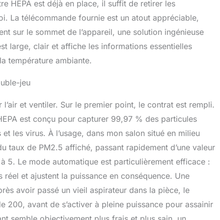
ltre HEPA est déjà en place, il suffit de retirer les
ploi. La télécommande fournie est un atout appréciable,
ent sur le sommet de l’appareil, une solution ingénieuse
t large, clair et affiche les informations essentielles
la température ambiante.
ouble-jeu
’air et ventiler. Sur le premier point, le contrat est rempli.
e HEPA est conçu pour capturer 99,97 % des particules
s et les virus. À l’usage, dans mon salon situé en milieu
e du taux de PM2.5 affiché, passant rapidement d’une valeur
 à 5. Le mode automatique est particulièrement efficace :
ps réel et ajustent la puissance en conséquence. Une
près avoir passé un vieil aspirateur dans la pièce, le
 de 200, avant de s’activer à pleine puissance pour assainir
ant semble objectivement plus frais et plus sain, un