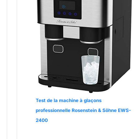
Test de la machine à glaçons
professionnelle Rosenstein & Söhne EWS-
2400