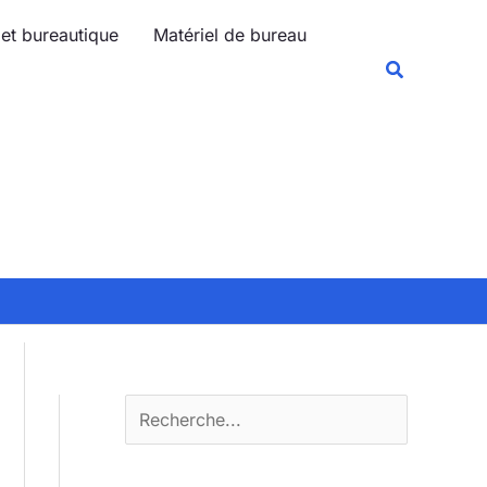
R
 et bureautique
Matériel de bureau
e
Recherche
c
h
e
r
c
h
e
r