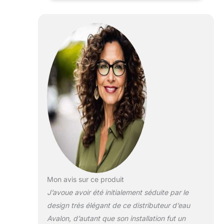
dans votre cuisine ou votre bureau
Éclairez le chemin : notre veilleuse
intégrée rend les becs d'eau
clairement visibles la nuit et dispose
d'un indicateur de bouteille vide qui
s'allume lorsque la bouteille doit être
remplacée. Chargement par le bas
avec BioGuard : notre refroidisseur
d'eau se charge par le bas pour
éliminer la fatigue liée au levage,
réduire les déversements et est
adapté pour les bouteilles d'eau de 3
à 5 gallons (bouteille non incluse). Les
zones de contact élevées sont
également traitées avec un
revêtement antimicrobien BioGuard
pour empêcher la croissance des
Mon avis sur ce produit
bactéries. Sécurité enfant : ce produit
J’avoue avoir été initialement séduite par le
est certifié UL et dispose d'un verrou
de sécurité enfant sur le bec verseur
design très élégant de ce distributeur d’eau
d'eau chaude afin que toute la famille
Avalon, d’autant que son installation fut un