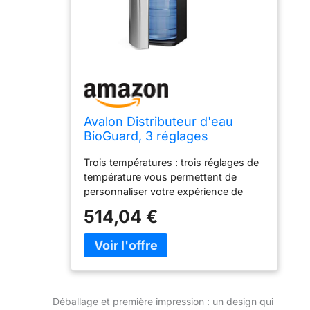
Avalon Distributeur d'eau
BioGuard, 3 réglages
température, eau
Trois températures : trois réglages de
chaude/froide/spatiale, acier
température vous permettent de
inoxydable durable,
personnaliser votre expérience de
revêtement antimicrobien, UL
boisson. Ce distributeur dispose
répertorié
514,04 €
d'une sortie froide et fraîche. Design
innovant : notre armoire élégante en
acier inoxydable fera de ce
refroidisseur d'eau une place parfaite
dans votre cuisine ou votre bureau
Éclairez le chemin : notre veilleuse
Déballage et première impression : un design qui
intégrée rend les becs d'eau