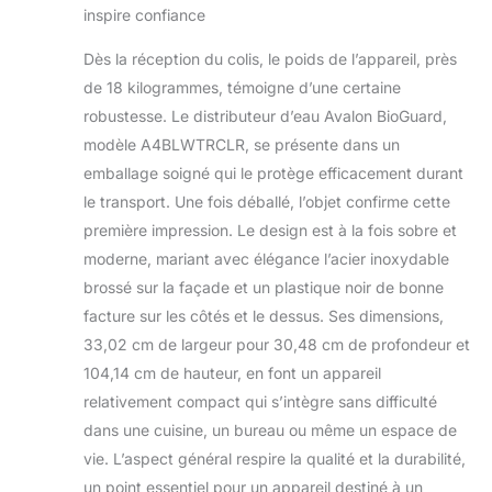
inspire confiance
clairement visibles la nuit et dispose
d'un indicateur de bouteille vide qui
Dès la réception du colis, le poids de l’appareil, près
s'allume lorsque la bouteille doit être
de 18 kilogrammes, témoigne d’une certaine
remplacée. Chargement par le bas
avec BioGuard : notre refroidisseur
robustesse. Le distributeur d’eau Avalon BioGuard,
d'eau se charge par le bas pour
modèle A4BLWTRCLR, se présente dans un
éliminer la fatigue liée au levage,
emballage soigné qui le protège efficacement durant
réduire les déversements et est
le transport. Une fois déballé, l’objet confirme cette
adapté pour les bouteilles d'eau de 3
à 5 gallons (bouteille non incluse). Les
première impression. Le design est à la fois sobre et
zones de contact élevées sont
moderne, mariant avec élégance l’acier inoxydable
également traitées avec un
brossé sur la façade et un plastique noir de bonne
revêtement antimicrobien BioGuard
facture sur les côtés et le dessus. Ses dimensions,
pour empêcher la croissance des
bactéries. Sécurité enfant : ce produit
33,02 cm de largeur pour 30,48 cm de profondeur et
est certifié UL et dispose d'un verrou
104,14 cm de hauteur, en font un appareil
de sécurité enfant sur le bec verseur
relativement compact qui s’intègre sans difficulté
d'eau chaude afin que toute la famille
dans une cuisine, un bureau ou même un espace de
puisse l'utiliser sans souci.
vie. L’aspect général respire la qualité et la durabilité,
un point essentiel pour un appareil destiné à un