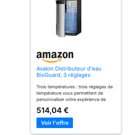
Avalon Distributeur d'eau
BioGuard, 3 réglages
température, eau
Trois températures : trois réglages de
chaude/froide/spatiale, acier
température vous permettent de
inoxydable durable,
personnaliser votre expérience de
revêtement antimicrobien, UL
boisson. Ce distributeur dispose
répertorié
514,04 €
d'une sortie froide et fraîche. Design
innovant : notre armoire élégante en
acier inoxydable fera de ce
refroidisseur d'eau une place parfaite