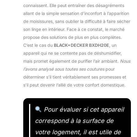
connaissent. Elle peut entraîner des désagréments
allant de la simple sensation d’inconfort à l’apparition
de moisissures, sans oublier la difficulté à faire sécher
son linge en intérieur. Face à ce constat, le marché
propose des solutions de plus en plus complètes.
C’est le cas du
BLACK+DECKER BXDH20E
, un
appareil qui ne se contente pas de déshumidifier,
mais promet également de purifier l’air ambiant.
Nous
l’avons analysé sous toutes ses coutures
pour
déterminer s’il tient véritablement ses promesses et
s’il peut devenir l’allié de votre confort domestique.
Pour évaluer si cet appareil
correspond à la surface de
votre logement, il est utile de