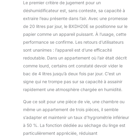
fonction sécurité enfant pour
Le premier critère de jugement pour un
bloquer les commandes et deux
déshumidificateur est, sans conteste, sa capacité à
vitesses de ventilation offrant un
extraire l’eau présente dans l’air. Avec une promesse
flux d’air adapté. Niveau sonore
de 20 litres par jour, le BXDH20E se positionne sur le
réduit de seulement 43 dB(A).
【RÉGLAGE DU TAUX
papier comme un appareil puissant. À l’usage, cette
D’HUMIDITÉ】Choisissez le niveau
performance se confirme. Les retours d’utilisateurs
d’humidité idéal entre 30% et 80%
sont unanimes : l’appareil est d’une efficacité
grâce au sélecteur intégré. Le
redoutable. Dans un appartement où l’air était décrit
système maintient
automatiquement une atmosphère
comme lourd, certains ont constaté devoir vider le
équilibrée et agréable, en évitant
bac de 4 litres jusqu’à deux fois par jour. C’est un
l’excès d’humidité. 【PRATIQUE ET
signe qui ne trompe pas sur sa capacité à assainir
ÉCOLOGIQUE】Compact et
rapidement une atmosphère chargée en humidité.
portable avec poignée et roues
pour un transport facile. Filtres
Que ce soit pour une pièce de vie, une chambre ou
amovibles lavables pour un
entretien simple. Utilise le gaz
même un appartement de trois pièces, il semble
réfrigérant écologique R290,
s’adapter et maintenir un taux d’hygrométrie inférieur
réduisant l’impact environnemental.
à 50 %. La fonction dédiée au séchage du linge est
particulièrement appréciée, réduisant