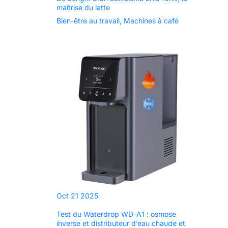
【INSTALLATION SANS
maîtrise du latte
OUTILS EN 3 ÉTAPES】
Installez ce climatiseur
Bien-être au travail
,
Machines à café
portable pour les pièces
en quelques minutes :
Fixez le tuyau
d’évacuation, fixez le
support de fenêtre
réglable et branchez-le.
Pas de perçage
nécessaire : idéal pour la
plupart des fenêtres
verticales et horizontales
(51,8 à 170,2 cm)
Oct
21
2025
Test du Waterdrop WD-A1 : osmose
inverse et distributeur d’eau chaude et