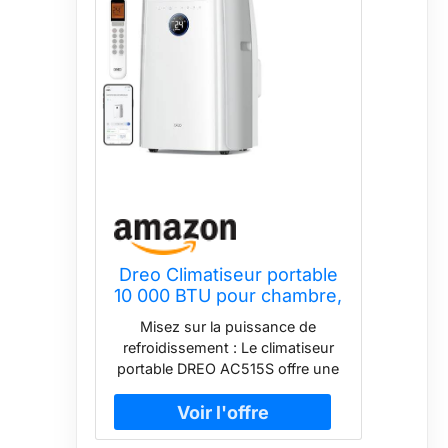
Dreo Climatiseur portable
10 000 BTU pour chambre,
refroidissement sans
Misez sur la puissance de
drainage, silencieux,
refroidissement : Le climatiseur
contrôle par
portable DREO AC515S offre une
application/voix, minuterie
capacité de refroidissement
24h, avec ventilateur et
impressionnante de 10 000 BTU
déshumidificateur
ASHRAE et peut atteindre jusqu'à