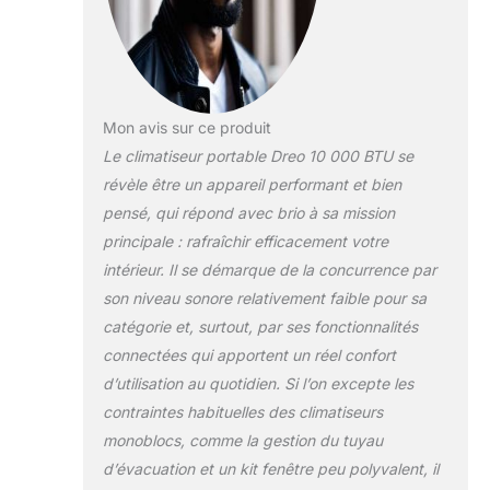
maximisé : Avec un nouveau
système d'isolation acoustique
autour du compresseur, ce
climatiseur portable réduit le bruit
à un minimum de, ce qui le rend
idéal pour les endroits calmes
Mon avis sur ce produit
comme les chambres et les
Le climatiseur portable Dreo 10 000 BTU se
bureaux. Sans drainage avec
révèle être un appareil performant et bien
refroidissement puissant lorsque
pensé, qui répond avec brio à sa mission
l'humidité est inférieure à 85 % :
Apportez de l'air frais
principale : rafraîchir efficacement votre
ininterrompu dans votre pièce.
intérieur. Il se démarque de la concurrence par
Grâce au nouveau design du
son niveau sonore relativement faible pour sa
climatiseur DREO, un
catégorie et, surtout, par ses fonctionnalités
condensateur spécial et une
pompe à eau aident à transférer
connectées qui apportent un réel confort
l'excès d'eau et réduisent le
d’utilisation au quotidien. Si l’on excepte les
besoin de drainage par rapport
contraintes habituelles des climatiseurs
aux climatiseurs traditionnels sur
monoblocs, comme la gestion du tuyau
pied. Refroidissement intelligent à
portée de main : Utilisez votre
d’évacuation et un kit fenêtre peu polyvalent, il