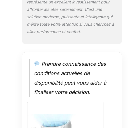
assistant vocal préféré
représente un excellent investissement pour
(compatible avec Amazon Alexa
affronter les étés sereinement. C’est une
ou Google Home) ou l'application
solution moderne, puissante et intelligente qui
Dreo entièrement équipée pour
mérite toute votre attention si vous cherchez à
contrôler chaque aspect de votre
expérience de refroidissement,
allier performance et confort.
des différents modes aux
vitesses de ventilateur en
passant par les minuteries et les
horaires – ce climatiseur sur pied
offre tout.
Prendre connaissance des
conditions actuelles de
disponibilité peut vous aider à
finaliser votre décision.