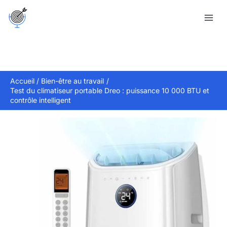
Aller
R
au
e
contenu
c
h
e
r
Accueil
Bien-être au travail
Test du climatiseur portable Dreo : puissance 10 000 BTU et
c
contrôle intelligent
h
e
r