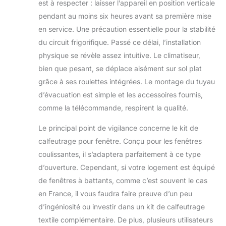
est à respecter : laisser l’appareil en position verticale
votre espace. Avec le climatiseur
pendant au moins six heures avant sa première mise
portable DREO, il est plus facile que
jamais de trouver le réglage de
en service. Une précaution essentielle pour la stabilité
confort idéal. Isolation acoustique,
du circuit frigorifique. Passé ce délai, l’installation
confort maximisé : Avec un
physique se révèle assez intuitive. Le climatiseur,
nouveau système d'isolation
bien que pesant, se déplace aisément sur sol plat
acoustique autour du compresseur,
ce climatiseur portable réduit le
grâce à ses roulettes intégrées. Le montage du tuyau
bruit à un minimum de, ce qui le
d’évacuation est simple et les accessoires fournis,
rend idéal pour les endroits calmes
comme la télécommande, respirent la qualité.
comme les chambres et les
bureaux. Sans drainage avec
Le principal point de vigilance concerne le kit de
refroidissement puissant lorsque
calfeutrage pour fenêtre. Conçu pour les fenêtres
l'humidité est inférieure à 85 % :
coulissantes, il s’adaptera parfaitement à ce type
Apportez de l'air frais ininterrompu
dans votre pièce. Grâce au
d’ouverture. Cependant, si votre logement est équipé
nouveau design du climatiseur
de fenêtres à battants, comme c’est souvent le cas
DREO, un condensateur spécial et
en France, il vous faudra faire preuve d’un peu
une pompe à eau aident à
d’ingéniosité ou investir dans un kit de calfeutrage
transférer l'excès d'eau et réduisent
le besoin de drainage par rapport
textile complémentaire. De plus, plusieurs utilisateurs