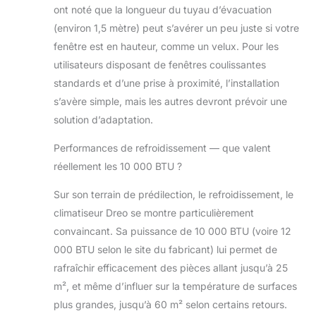
aux climatiseurs traditionnels sur
ont noté que la longueur du tuyau d’évacuation
pied. Refroidissement intelligent à
(environ 1,5 mètre) peut s’avérer un peu juste si votre
portée de main : Utilisez votre
fenêtre est en hauteur, comme un velux. Pour les
assistant vocal préféré (compatible
avec Amazon Alexa ou Google
utilisateurs disposant de fenêtres coulissantes
Home) ou l'application Dreo
standards et d’une prise à proximité, l’installation
entièrement équipée pour contrôler
s’avère simple, mais les autres devront prévoir une
chaque aspect de votre expérience
solution d’adaptation.
de refroidissement, des différents
modes aux vitesses de ventilateur
Performances de refroidissement — que valent
en passant par les minuteries et les
réellement les 10 000 BTU ?
horaires – ce climatiseur sur pied
offre tout.
Sur son terrain de prédilection, le refroidissement, le
climatiseur Dreo se montre particulièrement
convaincant. Sa puissance de 10 000 BTU (voire 12
000 BTU selon le site du fabricant) lui permet de
rafraîchir efficacement des pièces allant jusqu’à 25
m², et même d’influer sur la température de surfaces
plus grandes, jusqu’à 60 m² selon certains retours.